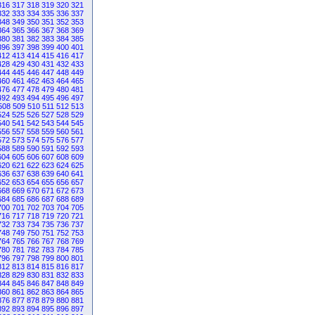
316
317
318
319
320
321
332
333
334
335
336
337
348
349
350
351
352
353
364
365
366
367
368
369
380
381
382
383
384
385
396
397
398
399
400
401
412
413
414
415
416
417
428
429
430
431
432
433
444
445
446
447
448
449
460
461
462
463
464
465
476
477
478
479
480
481
492
493
494
495
496
497
508
509
510
511
512
513
524
525
526
527
528
529
540
541
542
543
544
545
556
557
558
559
560
561
572
573
574
575
576
577
588
589
590
591
592
593
604
605
606
607
608
609
620
621
622
623
624
625
636
637
638
639
640
641
652
653
654
655
656
657
668
669
670
671
672
673
684
685
686
687
688
689
700
701
702
703
704
705
716
717
718
719
720
721
732
733
734
735
736
737
748
749
750
751
752
753
764
765
766
767
768
769
780
781
782
783
784
785
796
797
798
799
800
801
812
813
814
815
816
817
828
829
830
831
832
833
844
845
846
847
848
849
860
861
862
863
864
865
876
877
878
879
880
881
892
893
894
895
896
897