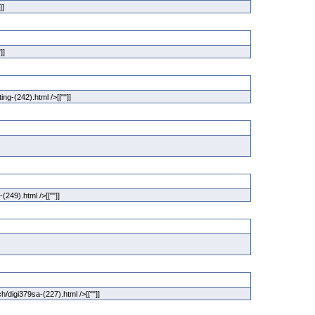
"]]
"]]
ing-(242).html />[[""]]
-(249).html />[[""]]
/digi379sa-(227).html />[[""]]