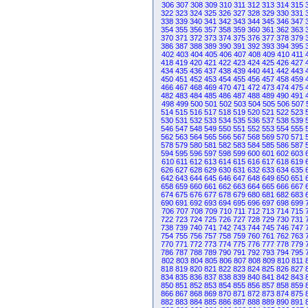
306
307
308
309
310
311
312
313
314
315
322
323
324
325
326
327
328
329
330
331
338
339
340
341
342
343
344
345
346
347
354
355
356
357
358
359
360
361
362
363
370
371
372
373
374
375
376
377
378
379
386
387
388
389
390
391
392
393
394
395
402
403
404
405
406
407
408
409
410
411
418
419
420
421
422
423
424
425
426
427
434
435
436
437
438
439
440
441
442
443
450
451
452
453
454
455
456
457
458
459
466
467
468
469
470
471
472
473
474
475
482
483
484
485
486
487
488
489
490
491
498
499
500
501
502
503
504
505
506
507
514
515
516
517
518
519
520
521
522
523
530
531
532
533
534
535
536
537
538
539
546
547
548
549
550
551
552
553
554
555
562
563
564
565
566
567
568
569
570
571
578
579
580
581
582
583
584
585
586
587
594
595
596
597
598
599
600
601
602
603
610
611
612
613
614
615
616
617
618
619
626
627
628
629
630
631
632
633
634
635
642
643
644
645
646
647
648
649
650
651
658
659
660
661
662
663
664
665
666
667
674
675
676
677
678
679
680
681
682
683
690
691
692
693
694
695
696
697
698
699
706
707
708
709
710
711
712
713
714
715
722
723
724
725
726
727
728
729
730
731
738
739
740
741
742
743
744
745
746
747
754
755
756
757
758
759
760
761
762
763
770
771
772
773
774
775
776
777
778
779
786
787
788
789
790
791
792
793
794
795
802
803
804
805
806
807
808
809
810
811
818
819
820
821
822
823
824
825
826
827
834
835
836
837
838
839
840
841
842
843
850
851
852
853
854
855
856
857
858
859
866
867
868
869
870
871
872
873
874
875
882
883
884
885
886
887
888
889
890
891