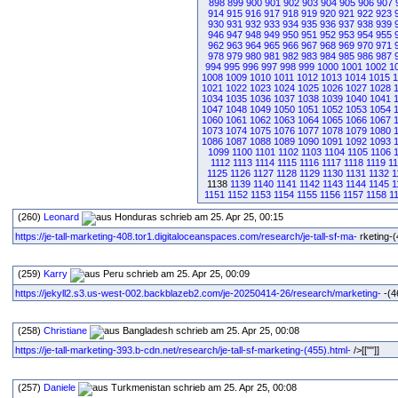
898
899
900
901
902
903
904
905
906
907
914
915
916
917
918
919
920
921
922
923
930
931
932
933
934
935
936
937
938
939
946
947
948
949
950
951
952
953
954
955
962
963
964
965
966
967
968
969
970
971
978
979
980
981
982
983
984
985
986
987
994
995
996
997
998
999
1000
1001
1002
1
1008
1009
1010
1011
1012
1013
1014
1015
1
1021
1022
1023
1024
1025
1026
1027
1028
1034
1035
1036
1037
1038
1039
1040
1041
1047
1048
1049
1050
1051
1052
1053
1054
1060
1061
1062
1063
1064
1065
1066
1067
1073
1074
1075
1076
1077
1078
1079
1080
1086
1087
1088
1089
1090
1091
1092
1093
1099
1100
1101
1102
1103
1104
1105
1106
1112
1113
1114
1115
1116
1117
1118
1119
1
1125
1126
1127
1128
1129
1130
1131
1132
1
1138
1139
1140
1141
1142
1143
1144
1145
1
1151
1152
1153
1154
1155
1156
1157
1158
1
(260)
Leonard
schrieb am 25. Apr 25, 00:15
https://je-tall-marketing-408.tor1.digitaloceanspaces.com/research/je-tall-sf-ma-
rketing-(4
(259)
Karry
schrieb am 25. Apr 25, 00:09
https://jekyll2.s3.us-west-002.backblazeb2.com/je-20250414-26/research/marketing-
-(46
(258)
Christiane
schrieb am 25. Apr 25, 00:08
https://je-tall-marketing-393.b-cdn.net/research/je-tall-sf-marketing-(455).html-
/>[[""]]
(257)
Daniele
schrieb am 25. Apr 25, 00:08