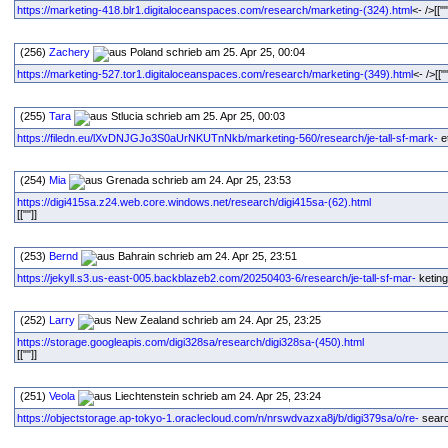
https://marketing-418.blr1.digitaloceanspaces.com/research/marketing-(324).html
<- />[["
(256)
Zachery
schrieb am 25. Apr 25, 00:04
https://marketing-527.tor1.digitaloceanspaces.com/research/marketing-(349).html
<- />[["
(255)
Tara
schrieb am 25. Apr 25, 00:03
https://filedn.eu/lXvDNJGJo3S0aUrNKUTnNkb/marketing-560/research/je-tall-sf-mark-
et
(254)
Mia
schrieb am 24. Apr 25, 23:53
https://digi415sa.z24.web.core.windows.net/research/digi415sa-(62).html
[[""]]
(253)
Bernd
schrieb am 24. Apr 25, 23:51
https://jekyll.s3.us-east-005.backblazeb2.com/20250403-6/research/je-tall-sf-mar-
keting
(252)
Larry
schrieb am 24. Apr 25, 23:25
https://storage.googleapis.com/digi328sa/research/digi328sa-(450).html
[[""]]
(251)
Veola
schrieb am 24. Apr 25, 23:24
https://objectstorage.ap-tokyo-1.oraclecloud.com/n/nrswdvazxa8j/b/digi379sa/o/re-
search