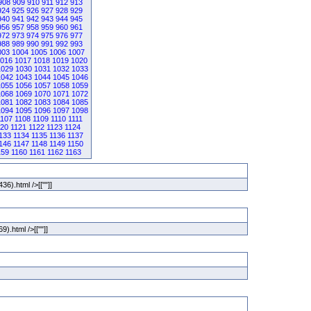
908
909
910
911
912
913
924
925
926
927
928
929
940
941
942
943
944
945
956
957
958
959
960
961
972
973
974
975
976
977
988
989
990
991
992
993
003
1004
1005
1006
1007
016
1017
1018
1019
1020
1029
1030
1031
1032
1033
1042
1043
1044
1045
1046
1055
1056
1057
1058
1059
1068
1069
1070
1071
1072
1081
1082
1083
1084
1085
1094
1095
1096
1097
1098
1107
1108
1109
1110
1111
120
1121
1122
1123
1124
133
1134
1135
1136
1137
146
1147
1148
1149
1150
159
1160
1161
1162
1163
36).html />[[""]]
9).html />[[""]]