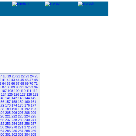
7
18
19
20
21
22
23
24
25
0
41
42
43
44
45
46
47
48
3
64
65
66
67
68
69
70
71
6
87
88
89
90
91
92
93
94
6
107
108
109
110
111
112
124
125
126
127
128
129
140
141
142
143
144
145
156
157
158
159
160
161
172
173
174
175
176
177
188
189
190
191
192
193
204
205
206
207
208
209
220
221
222
223
224
225
236
237
238
239
240
241
252
253
254
255
256
257
268
269
270
271
272
273
284
285
286
287
288
289
300
301
302
303
304
305