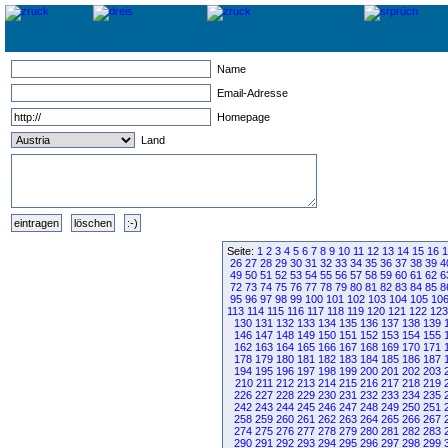
Name
Email-Adresse
Homepage
Land
Seite:
1
2
3
4
5
6
7
8
9
10
11
12
13
14
15
16
1
26
27
28
29
30
31
32
33
34
35
36
37
38
39
4
49
50
51
52
53
54
55
56
57
58
59
60
61
62
6
72
73
74
75
76
77
78
79
80
81
82
83
84
85
8
95
96
97
98
99
100
101
102
103
104
105
10
113
114
115
116
117
118
119
120
121
122
123
130
131
132
133
134
135
136
137
138
139
146
147
148
149
150
151
152
153
154
155
162
163
164
165
166
167
168
169
170
171
178
179
180
181
182
183
184
185
186
187
194
195
196
197
198
199
200
201
202
203
210
211
212
213
214
215
216
217
218
219
226
227
228
229
230
231
232
233
234
235
242
243
244
245
246
247
248
249
250
251
258
259
260
261
262
263
264
265
266
267
274
275
276
277
278
279
280
281
282
283
290
291
292
293
294
295
296
297
298
299