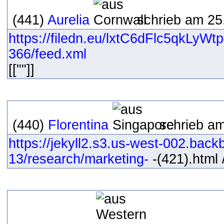
(441)
Aurelia
schrieb am 25
https://filedn.eu/lxtC6dFlc5qkLyW
366/feed.xml
[[""]]
(440)
Florentina
schrieb am
https://jekyll2.s3.us-west-002.bac
13/research/marketing-
-(421).html /