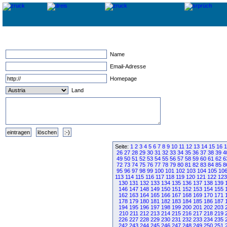
Name
Email-Adresse
Homepage
Land
Seite:
1
2
3
4
5
6
7
8
9
10
11
12
13
14
15
16
1
26
27
28
29
30
31
32
33
34
35
36
37
38
39
4
49
50
51
52
53
54
55
56
57
58
59
60
61
62
6
72
73
74
75
76
77
78
79
80
81
82
83
84
85
8
95
96
97
98
99
100
101
102
103
104
105
10
113
114
115
116
117
118
119
120
121
122
123
130
131
132
133
134
135
136
137
138
139
146
147
148
149
150
151
152
153
154
155
162
163
164
165
166
167
168
169
170
171
178
179
180
181
182
183
184
185
186
187
194
195
196
197
198
199
200
201
202
203
210
211
212
213
214
215
216
217
218
219
226
227
228
229
230
231
232
233
234
235
242
243
244
245
246
247
248
249
250
251