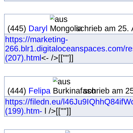
(445)
Daryl
schrieb am 25. 
https://marketing-
266.blr1.digitaloceanspaces.com/r
(207).html
<- />[[""]]
(444)
Felipa
schrieb am 25
https://filedn.eu/l46Ju9IQhhQ84ifW
(199).htm-
l />[[""]]