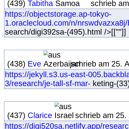
(439)
Tabitha
schrieb am
https://objectstorage.ap-tokyo-
1.oraclecloud.com/n/nrswdvazxa8j/b
search/digi392sa-(495).html />[[""]]
(438)
Eve
schrieb am 25. A
https://jekyll.s3.us-east-005.back
3/research/je-tall-sf-mar-
keting-(33)
(437)
Clarice
schrieb am 25.
https://digi520sa.netlify.app/resear