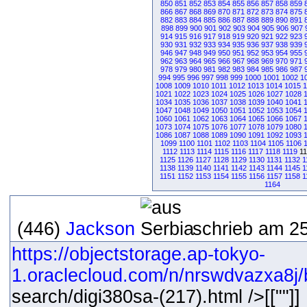
850
851
852
853
854
855
856
857
858
859
866
867
868
869
870
871
872
873
874
875
882
883
884
885
886
887
888
889
890
891
898
899
900
901
902
903
904
905
906
907
914
915
916
917
918
919
920
921
922
923
930
931
932
933
934
935
936
937
938
939
946
947
948
949
950
951
952
953
954
955
962
963
964
965
966
967
968
969
970
971
978
979
980
981
982
983
984
985
986
987
994
995
996
997
998
999
1000
1001
1002
1
1008
1009
1010
1011
1012
1013
1014
1015
1
1021
1022
1023
1024
1025
1026
1027
1028
1034
1035
1036
1037
1038
1039
1040
1041
1047
1048
1049
1050
1051
1052
1053
1054
1060
1061
1062
1063
1064
1065
1066
1067
1073
1074
1075
1076
1077
1078
1079
1080
1086
1087
1088
1089
1090
1091
1092
1093
1099
1100
1101
1102
1103
1104
1105
1106
1112
1113
1114
1115
1116
1117
1118
1119
1
1125
1126
1127
1128
1129
1130
1131
1132
1
1138
1139
1140
1141
1142
1143
1144
1145
1
1151
1152
1153
1154
1155
1156
1157
1158
1
1164
(446)
Jackson
schrieb am 25
https://objectstorage.ap-tokyo-
1.oraclecloud.com/n/nrswdvazxa8j/b
search/digi380sa-(217).html />[[""]]