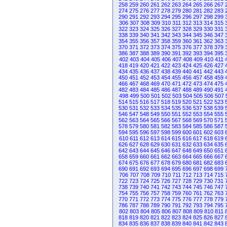
258
259
260
261
262
263
264
265
266
267
274
275
276
277
278
279
280
281
282
283
290
291
292
293
294
295
296
297
298
299
306
307
308
309
310
311
312
313
314
315
322
323
324
325
326
327
328
329
330
331
338
339
340
341
342
343
344
345
346
347
354
355
356
357
358
359
360
361
362
363
370
371
372
373
374
375
376
377
378
379
386
387
388
389
390
391
392
393
394
395
402
403
404
405
406
407
408
409
410
411
418
419
420
421
422
423
424
425
426
427
434
435
436
437
438
439
440
441
442
443
450
451
452
453
454
455
456
457
458
459
466
467
468
469
470
471
472
473
474
475
482
483
484
485
486
487
488
489
490
491
498
499
500
501
502
503
504
505
506
507
514
515
516
517
518
519
520
521
522
523
530
531
532
533
534
535
536
537
538
539
546
547
548
549
550
551
552
553
554
555
562
563
564
565
566
567
568
569
570
571
578
579
580
581
582
583
584
585
586
587
594
595
596
597
598
599
600
601
602
603
610
611
612
613
614
615
616
617
618
619
626
627
628
629
630
631
632
633
634
635
642
643
644
645
646
647
648
649
650
651
658
659
660
661
662
663
664
665
666
667
674
675
676
677
678
679
680
681
682
683
690
691
692
693
694
695
696
697
698
699
706
707
708
709
710
711
712
713
714
715
722
723
724
725
726
727
728
729
730
731
738
739
740
741
742
743
744
745
746
747
754
755
756
757
758
759
760
761
762
763
770
771
772
773
774
775
776
777
778
779
786
787
788
789
790
791
792
793
794
795
802
803
804
805
806
807
808
809
810
811
818
819
820
821
822
823
824
825
826
827
834
835
836
837
838
839
840
841
842
843