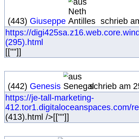
(443)
Giuseppe
schrieb am
https://digi425sa.z16.web.core.win
(295).html
[[""]]
(442)
Genesis
schrieb am 2
https://je-tall-marketing-
412.tor1.digitaloceanspaces.com/res
(413).html />[[""]]