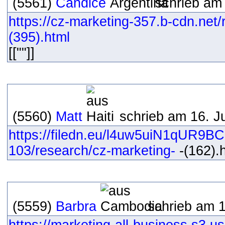
(5561)
Candice
schrieb am 
https://cz-marketing-357.b-cdn.net
(395).html
[[""]]
(5560)
Matt
schrieb am 16. J
https://filedn.eu/l4uw5uiN1qUR9B
103/research/cz-marketing-
-(162).h
(5559)
Barbra
schrieb am 1