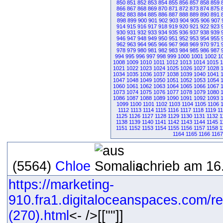
850
851
852
853
854
855
856
857
858
859
866
867
868
869
870
871
872
873
874
875
882
883
884
885
886
887
888
889
890
891
898
899
900
901
902
903
904
905
906
907
914
915
916
917
918
919
920
921
922
923
930
931
932
933
934
935
936
937
938
939
946
947
948
949
950
951
952
953
954
955
962
963
964
965
966
967
968
969
970
971
978
979
980
981
982
983
984
985
986
987
994
995
996
997
998
999
1000
1001
1002
1
1008
1009
1010
1011
1012
1013
1014
1015
1
1021
1022
1023
1024
1025
1026
1027
1028
1034
1035
1036
1037
1038
1039
1040
1041
1047
1048
1049
1050
1051
1052
1053
1054
1060
1061
1062
1063
1064
1065
1066
1067
1073
1074
1075
1076
1077
1078
1079
1080
1086
1087
1088
1089
1090
1091
1092
1093
1099
1100
1101
1102
1103
1104
1105
1106
1112
1113
1114
1115
1116
1117
1118
1119
1
1125
1126
1127
1128
1129
1130
1131
1132
1
1138
1139
1140
1141
1142
1143
1144
1145
1
1151
1152
1153
1154
1155
1156
1157
1158
1
1164
1165
1166
1167
(5564)
Chloe
schrieb am 16
https://marketing-
910.fra1.digitaloceanspaces.com/r
(270).html
<- />[[""]]