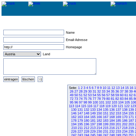
Name
Email-Adresse
Homepage
Land
Seite:
1
2
3
4
5
6
7
8
9
10
11
12
13
14
15
16
1
26
27
28
29
30
31
32
33
34
35
36
37
38
39
4
49
50
51
52
53
54
55
56
57
58
59
60
61
62
6
72
73
74
75
76
77
78
79
80
81
82
83
84
85
8
95
96
97
98
99
100
101
102
103
104
105
10
113
114
115
116
117
118
119
120
121
122
123
130
131
132
133
134
135
136
137
138
139
146
147
148
149
150
151
152
153
154
155
162
163
164
165
166
167
168
169
170
171
178
179
180
181
182
183
184
185
186
187
194
195
196
197
198
199
200
201
202
203
210
211
212
213
214
215
216
217
218
219
226
227
228
229
230
231
232
233
234
235
242
243
244
245
246
247
248
249
250
251