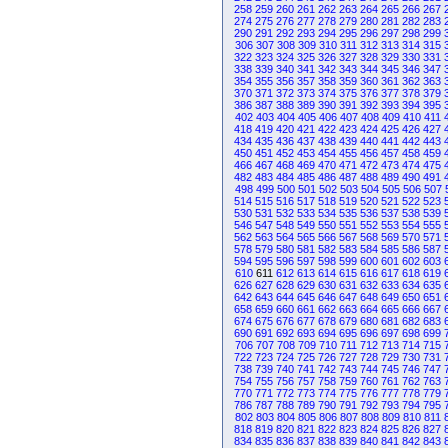
258
259
260
261
262
263
264
265
266
267
274
275
276
277
278
279
280
281
282
283
290
291
292
293
294
295
296
297
298
299
306
307
308
309
310
311
312
313
314
315
322
323
324
325
326
327
328
329
330
331
338
339
340
341
342
343
344
345
346
347
354
355
356
357
358
359
360
361
362
363
370
371
372
373
374
375
376
377
378
379
386
387
388
389
390
391
392
393
394
395
402
403
404
405
406
407
408
409
410
411
418
419
420
421
422
423
424
425
426
427
434
435
436
437
438
439
440
441
442
443
450
451
452
453
454
455
456
457
458
459
466
467
468
469
470
471
472
473
474
475
482
483
484
485
486
487
488
489
490
491
498
499
500
501
502
503
504
505
506
507
514
515
516
517
518
519
520
521
522
523
530
531
532
533
534
535
536
537
538
539
546
547
548
549
550
551
552
553
554
555
562
563
564
565
566
567
568
569
570
571
578
579
580
581
582
583
584
585
586
587
594
595
596
597
598
599
600
601
602
603
610
611
612
613
614
615
616
617
618
619
626
627
628
629
630
631
632
633
634
635
642
643
644
645
646
647
648
649
650
651
658
659
660
661
662
663
664
665
666
667
674
675
676
677
678
679
680
681
682
683
690
691
692
693
694
695
696
697
698
699
706
707
708
709
710
711
712
713
714
715
722
723
724
725
726
727
728
729
730
731
738
739
740
741
742
743
744
745
746
747
754
755
756
757
758
759
760
761
762
763
770
771
772
773
774
775
776
777
778
779
786
787
788
789
790
791
792
793
794
795
802
803
804
805
806
807
808
809
810
811
818
819
820
821
822
823
824
825
826
827
834
835
836
837
838
839
840
841
842
843