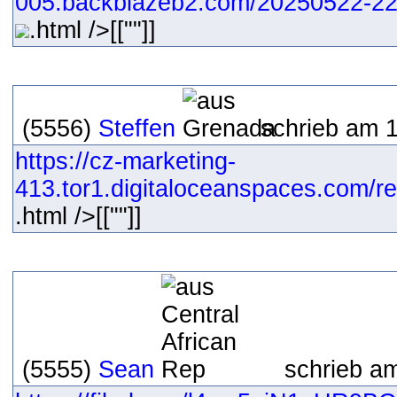
005.backblazeb2.com/20250522-22
.html />[[""]]
(5556)
Steffen
schrieb am 1
https://cz-marketing-
413.tor1.digitaloceanspaces.com/re
.html />[[""]]
(5555)
Sean
schrieb am