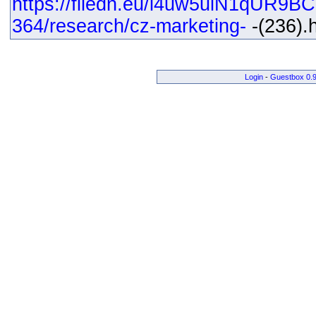
https://filedn.eu/l4uw5uiN1qUR9B
364/research/cz-marketing-
-(236).h
Login
-
Guestbox 0.