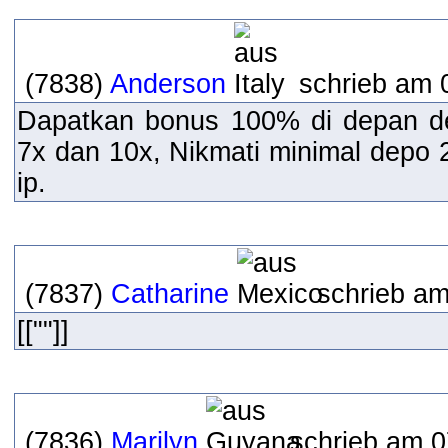
(7838)
Anderson
schrieb am 
Dapatkan bonus 100% di depan de
7x dan 10x, Nikmati minimal depo
ip.
(7837)
Catharine
schrieb am
[[""]]
(7836)
Marilyn
schrieb am 0