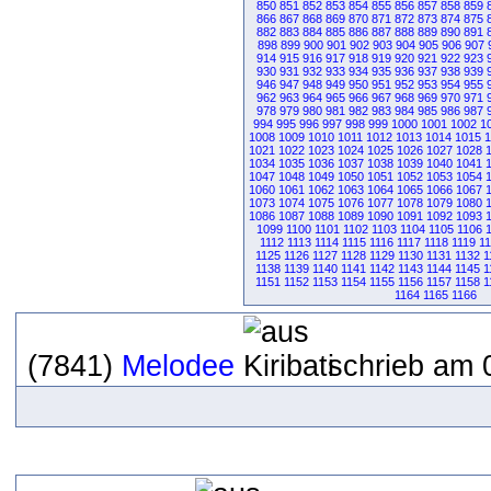
850
851
852
853
854
855
856
857
858
859
866
867
868
869
870
871
872
873
874
875
882
883
884
885
886
887
888
889
890
891
898
899
900
901
902
903
904
905
906
907
914
915
916
917
918
919
920
921
922
923
930
931
932
933
934
935
936
937
938
939
946
947
948
949
950
951
952
953
954
955
962
963
964
965
966
967
968
969
970
971
978
979
980
981
982
983
984
985
986
987
994
995
996
997
998
999
1000
1001
1002
1
1008
1009
1010
1011
1012
1013
1014
1015
1
1021
1022
1023
1024
1025
1026
1027
1028
1034
1035
1036
1037
1038
1039
1040
1041
1047
1048
1049
1050
1051
1052
1053
1054
1060
1061
1062
1063
1064
1065
1066
1067
1073
1074
1075
1076
1077
1078
1079
1080
1086
1087
1088
1089
1090
1091
1092
1093
1099
1100
1101
1102
1103
1104
1105
1106
1112
1113
1114
1115
1116
1117
1118
1119
1
1125
1126
1127
1128
1129
1130
1131
1132
1
1138
1139
1140
1141
1142
1143
1144
1145
1
1151
1152
1153
1154
1155
1156
1157
1158
1
1164
1165
1166
(7841)
Melodee
schrieb am 