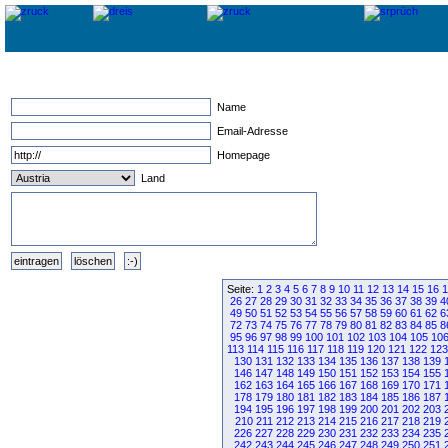
Name
Email-Adresse
Homepage
Land
Seite:
1
2
3
4
5
6
7
8
9
10
11
12
13
14
15
16
1
26
27
28
29
30
31
32
33
34
35
36
37
38
39
4
49
50
51
52
53
54
55
56
57
58
59
60
61
62
6
72
73
74
75
76
77
78
79
80
81
82
83
84
85
8
95
96
97
98
99
100
101
102
103
104
105
10
113
114
115
116
117
118
119
120
121
122
123
130
131
132
133
134
135
136
137
138
139
146
147
148
149
150
151
152
153
154
155
162
163
164
165
166
167
168
169
170
171
178
179
180
181
182
183
184
185
186
187
194
195
196
197
198
199
200
201
202
203
210
211
212
213
214
215
216
217
218
219
226
227
228
229
230
231
232
233
234
235
242
243
244
245
246
247
248
249
250
251