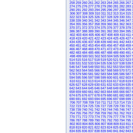
258
259
260
261
262
263
264
265
266
267
274
275
276
277
278
279
280
281
282
283
290
291
292
293
294
295
296
297
298
299
306
307
308
309
310
311
312
313
314
315
322
323
324
325
326
327
328
329
330
331
338
339
340
341
342
343
344
345
346
347
354
355
356
357
358
359
360
361
362
363
370
371
372
373
374
375
376
377
378
379
386
387
388
389
390
391
392
393
394
395
402
403
404
405
406
407
408
409
410
411
418
419
420
421
422
423
424
425
426
427
434
435
436
437
438
439
440
441
442
443
450
451
452
453
454
455
456
457
458
459
466
467
468
469
470
471
472
473
474
475
482
483
484
485
486
487
488
489
490
491
498
499
500
501
502
503
504
505
506
507
514
515
516
517
518
519
520
521
522
523
530
531
532
533
534
535
536
537
538
539
546
547
548
549
550
551
552
553
554
555
562
563
564
565
566
567
568
569
570
571
578
579
580
581
582
583
584
585
586
587
594
595
596
597
598
599
600
601
602
603
610
611
612
613
614
615
616
617
618
619
626
627
628
629
630
631
632
633
634
635
642
643
644
645
646
647
648
649
650
651
658
659
660
661
662
663
664
665
666
667
674
675
676
677
678
679
680
681
682
683
690
691
692
693
694
695
696
697
698
699
706
707
708
709
710
711
712
713
714
715
722
723
724
725
726
727
728
729
730
731
738
739
740
741
742
743
744
745
746
747
754
755
756
757
758
759
760
761
762
763
770
771
772
773
774
775
776
777
778
779
786
787
788
789
790
791
792
793
794
795
802
803
804
805
806
807
808
809
810
811
818
819
820
821
822
823
824
825
826
827
834
835
836
837
838
839
840
841
842
843