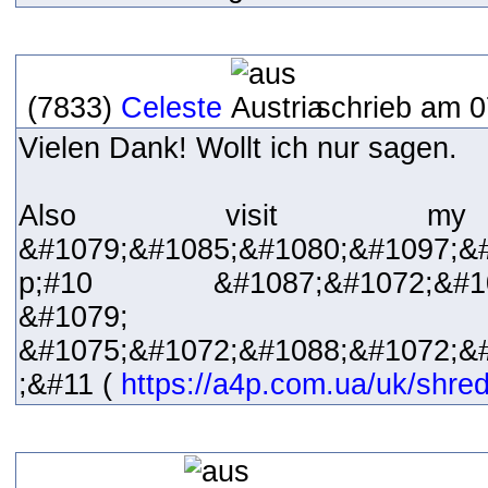
(7833)
Celeste
schrieb am 0
Vielen Dank! Wollt ich nur sagen.
Also visit m
&#1079;&#1085;&#1080;&#1097;&
p;#10 &#1087;&#1072;&#1087
&#1079;
&#1075;&#1072;&#1088;&#1072;&#
;&#11 (
https://a4p.com.ua/uk/shre