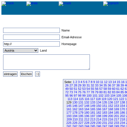
Name
Email-Adresse
Homepage
Land
Seite:
1
2
3
4
5
6
7
8
9
10
11
12
13
14
15
16
1
26
27
28
29
30
31
32
33
34
35
36
37
38
39
4
49
50
51
52
53
54
55
56
57
58
59
60
61
62
6
72
73
74
75
76
77
78
79
80
81
82
83
84
85
8
95
96
97
98
99
100
101
102
103
104
105
10
113
114
115
116
117
118
119
120
121
122
1
129
130
131
132
133
134
135
136
137
138
145
146
147
148
149
150
151
152
153
154
161
162
163
164
165
166
167
168
169
170
177
178
179
180
181
182
183
184
185
186
193
194
195
196
197
198
199
200
201
202
209
210
211
212
213
214
215
216
217
218
225
226
227
228
229
230
231
232
233
234
241
242
243
244
245
246
247
248
249
250