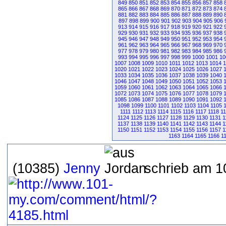
849
850
851
852
853
854
855
856
857
858
865
866
867
868
869
870
871
872
873
874
881
882
883
884
885
886
887
888
889
890
897
898
899
900
901
902
903
904
905
906
913
914
915
916
917
918
919
920
921
922
929
930
931
932
933
934
935
936
937
938
945
946
947
948
949
950
951
952
953
954
961
962
963
964
965
966
967
968
969
970
977
978
979
980
981
982
983
984
985
986
993
994
995
996
997
998
999
1000
1001
10
1007
1008
1009
1010
1011
1012
1013
1014
1
1020
1021
1022
1023
1024
1025
1026
1027
1033
1034
1035
1036
1037
1038
1039
1040
1046
1047
1048
1049
1050
1051
1052
1053
1059
1060
1061
1062
1063
1064
1065
1066
1072
1073
1074
1075
1076
1077
1078
1079
1085
1086
1087
1088
1089
1090
1091
1092
1098
1099
1100
1101
1102
1103
1104
1105
1111
1112
1113
1114
1115
1116
1117
1118
11
1124
1125
1126
1127
1128
1129
1130
1131
1
1137
1138
1139
1140
1141
1142
1143
1144
1
1150
1151
1152
1153
1154
1155
1156
1157
1
1163
1164
1165
1166
1
(10385)
Jenny
schrieb am 10