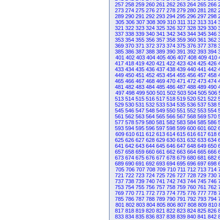
257
258
259
260
261
262
263
264
265
266
273
274
275
276
277
278
279
280
281
282
289
290
291
292
293
294
295
296
297
298
305
306
307
308
309
310
311
312
313
314
321
322
323
324
325
326
327
328
329
330
337
338
339
340
341
342
343
344
345
346
353
354
355
356
357
358
359
360
361
362
369
370
371
372
373
374
375
376
377
378
385
386
387
388
389
390
391
392
393
394
401
402
403
404
405
406
407
408
409
410
417
418
419
420
421
422
423
424
425
426
433
434
435
436
437
438
439
440
441
442
449
450
451
452
453
454
455
456
457
458
465
466
467
468
469
470
471
472
473
474
481
482
483
484
485
486
487
488
489
490
497
498
499
500
501
502
503
504
505
506
513
514
515
516
517
518
519
520
521
522
529
530
531
532
533
534
535
536
537
538
545
546
547
548
549
550
551
552
553
554
561
562
563
564
565
566
567
568
569
570
577
578
579
580
581
582
583
584
585
586
593
594
595
596
597
598
599
600
601
602
609
610
611
612
613
614
615
616
617
618
625
626
627
628
629
630
631
632
633
634
641
642
643
644
645
646
647
648
649
650
657
658
659
660
661
662
663
664
665
666
673
674
675
676
677
678
679
680
681
682
689
690
691
692
693
694
695
696
697
698
705
706
707
708
709
710
711
712
713
714
721
722
723
724
725
726
727
728
729
730
737
738
739
740
741
742
743
744
745
746
753
754
755
756
757
758
759
760
761
762
769
770
771
772
773
774
775
776
777
778
785
786
787
788
789
790
791
792
793
794
801
802
803
804
805
806
807
808
809
810
817
818
819
820
821
822
823
824
825
826
833
834
835
836
837
838
839
840
841
842