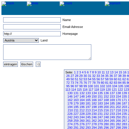
Name
Email-Adresse
Homepage
Land
Seite:
1
2
3
4
5
6
7
8
9
10
11
12
13
14
15
16
1
26
27
28
29
30
31
32
33
34
35
36
37
38
39
4
49
50
51
52
53
54
55
56
57
58
59
60
61
62
6
72
73
74
75
76
77
78
79
80
81
82
83
84
85
8
95
96
97
98
99
100
101
102
103
104
105
10
113
114
115
116
117
118
119
120
121
122
123
130
131
132
133
134
135
136
137
138
139
146
147
148
149
150
151
152
153
154
155
162
163
164
165
166
167
168
169
170
171
178
179
180
181
182
183
184
185
186
187
194
195
196
197
198
199
200
201
202
203
210
211
212
213
214
215
216
217
218
219
226
227
228
229
230
231
232
233
234
235
242
243
244
245
246
247
248
249
250
251
258
259
260
261
262
263
264
265
266
267
274
275
276
277
278
279
280
281
282
283
290
291
292
293
294
295
296
297
298
299