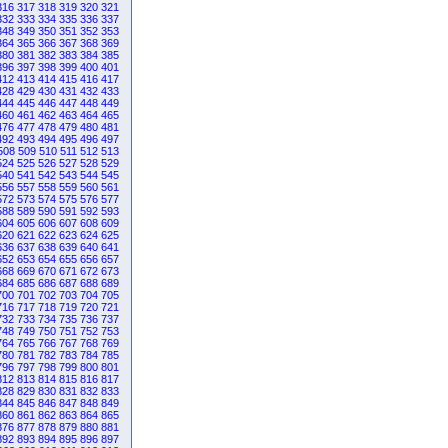
316
317
318
319
320
321
332
333
334
335
336
337
348
349
350
351
352
353
364
365
366
367
368
369
380
381
382
383
384
385
396
397
398
399
400
401
412
413
414
415
416
417
428
429
430
431
432
433
444
445
446
447
448
449
460
461
462
463
464
465
476
477
478
479
480
481
492
493
494
495
496
497
508
509
510
511
512
513
524
525
526
527
528
529
540
541
542
543
544
545
556
557
558
559
560
561
572
573
574
575
576
577
588
589
590
591
592
593
604
605
606
607
608
609
620
621
622
623
624
625
636
637
638
639
640
641
652
653
654
655
656
657
668
669
670
671
672
673
684
685
686
687
688
689
700
701
702
703
704
705
716
717
718
719
720
721
732
733
734
735
736
737
748
749
750
751
752
753
764
765
766
767
768
769
780
781
782
783
784
785
796
797
798
799
800
801
812
813
814
815
816
817
828
829
830
831
832
833
844
845
846
847
848
849
860
861
862
863
864
865
876
877
878
879
880
881
892
893
894
895
896
897