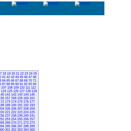
7
18
19
20
21
22
23
24
25
0
41
42
43
44
45
46
47
48
3
64
65
66
67
68
69
70
71
6
87
88
89
90
91
92
93
94
6
107
108
109
110
111
112
124
125
126
127
128
129
140
141
142
143
144
145
156
157
158
159
160
161
172
173
174
175
176
177
188
189
190
191
192
193
204
205
206
207
208
209
220
221
222
223
224
225
236
237
238
239
240
241
252
253
254
255
256
257
268
269
270
271
272
273
284
285
286
287
288
289
300
301
302
303
304
305