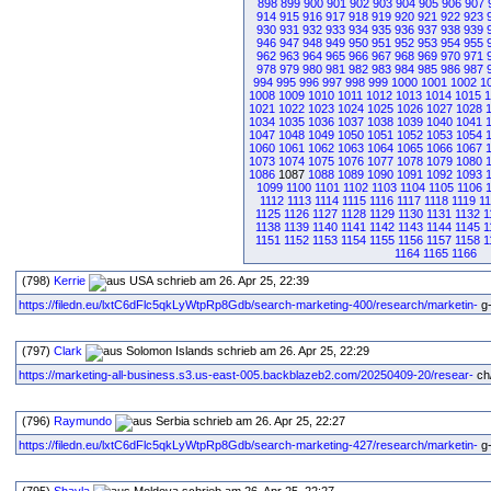
898
899
900
901
902
903
904
905
906
907
914
915
916
917
918
919
920
921
922
923
930
931
932
933
934
935
936
937
938
939
946
947
948
949
950
951
952
953
954
955
962
963
964
965
966
967
968
969
970
971
978
979
980
981
982
983
984
985
986
987
994
995
996
997
998
999
1000
1001
1002
1
1008
1009
1010
1011
1012
1013
1014
1015
1
1021
1022
1023
1024
1025
1026
1027
1028
1034
1035
1036
1037
1038
1039
1040
1041
1047
1048
1049
1050
1051
1052
1053
1054
1060
1061
1062
1063
1064
1065
1066
1067
1073
1074
1075
1076
1077
1078
1079
1080
1086
1087
1088
1089
1090
1091
1092
1093
1099
1100
1101
1102
1103
1104
1105
1106
1112
1113
1114
1115
1116
1117
1118
1119
1
1125
1126
1127
1128
1129
1130
1131
1132
1
1138
1139
1140
1141
1142
1143
1144
1145
1
1151
1152
1153
1154
1155
1156
1157
1158
1
1164
1165
1166
(798)
Kerrie
schrieb am 26. Apr 25, 22:39
https://filedn.eu/lxtC6dFlc5qkLyWtpRp8Gdb/search-marketing-400/research/marketin-
g-
(797)
Clark
schrieb am 26. Apr 25, 22:29
https://marketing-all-business.s3.us-east-005.backblazeb2.com/20250409-20/resear-
ch/
(796)
Raymundo
schrieb am 26. Apr 25, 22:27
https://filedn.eu/lxtC6dFlc5qkLyWtpRp8Gdb/search-marketing-427/research/marketin-
g-