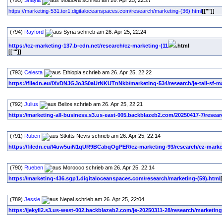
(795)
Shayla
schrieb am 26. Apr 25, 22:27
https://marketing-531.tor1.digitaloceanspaces.com/research/marketing-(36).html
[[""]]
(794)
Rayford
schrieb am 26. Apr 25, 22:24
https://cz-marketing-137.b-cdn.net/research/cz-marketing-(11
.html
[[""]]
(793)
Celesta
schrieb am 26. Apr 25, 22:22
https://filedn.eu/lXvDNJGJo3S0aUrNKUTnNkb/marketing-534/research/je-tall-sf-m
(792)
Julius
schrieb am 26. Apr 25, 22:21
https://marketing-all-business.s3.us-east-005.backblazeb2.com/20250417-7/resear
(791)
Ruben
schrieb am 26. Apr 25, 22:14
https://filedn.eu/l4uw5uiN1qUR9BCabqOgPER/cz-marketing-93/research/cz-marke
(790)
Rueben
schrieb am 26. Apr 25, 22:14
https://marketing-436.sgp1.digitaloceanspaces.com/research/marketing-(59).html
(789)
Jessie
schrieb am 26. Apr 25, 22:04
https://jekyll2.s3.us-west-002.backblazeb2.com/je-20250311-28/research/marketing