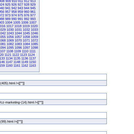
908
909
910
911
912
913
924
925
926
927
928
929
940
941
942
943
944
945
956
957
958
959
960
961
972
973
974
975
976
977
988
989
990
991
992
993
003
1004
1005
1006
1007
016
1017
1018
1019
1020
1029
1030
1031
1032
1033
1042
1043
1044
1045
1046
1055
1056
1057
1058
1059
1068
1069
1070
1071
1072
1081
1082
1083
1084
1085
1094
1095
1096
1097
1098
1107
1108
1109
1110
1111
120
1121
1122
1123
1124
133
1134
1135
1136
1137
146
1147
1148
1149
1150
159
1160
1161
1162
1163
(405).html />[[""]]
cz-marketing-(14).html />[[""]]
(99).html />[[""]]