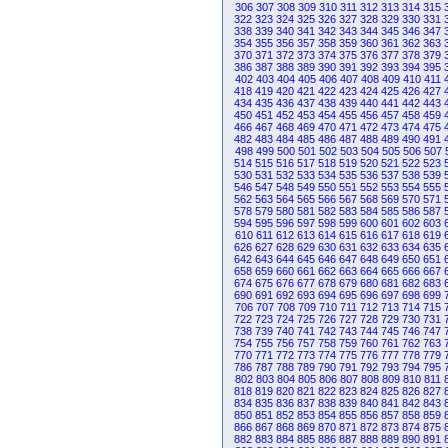
306
307
308
309
310
311
312
313
314
315
322
323
324
325
326
327
328
329
330
331
338
339
340
341
342
343
344
345
346
347
354
355
356
357
358
359
360
361
362
363
370
371
372
373
374
375
376
377
378
379
386
387
388
389
390
391
392
393
394
395
402
403
404
405
406
407
408
409
410
411
418
419
420
421
422
423
424
425
426
427
434
435
436
437
438
439
440
441
442
443
450
451
452
453
454
455
456
457
458
459
466
467
468
469
470
471
472
473
474
475
482
483
484
485
486
487
488
489
490
491
498
499
500
501
502
503
504
505
506
507
514
515
516
517
518
519
520
521
522
523
530
531
532
533
534
535
536
537
538
539
546
547
548
549
550
551
552
553
554
555
562
563
564
565
566
567
568
569
570
571
578
579
580
581
582
583
584
585
586
587
594
595
596
597
598
599
600
601
602
603
610
611
612
613
614
615
616
617
618
619
626
627
628
629
630
631
632
633
634
635
642
643
644
645
646
647
648
649
650
651
658
659
660
661
662
663
664
665
666
667
674
675
676
677
678
679
680
681
682
683
690
691
692
693
694
695
696
697
698
699
706
707
708
709
710
711
712
713
714
715
722
723
724
725
726
727
728
729
730
731
738
739
740
741
742
743
744
745
746
747
754
755
756
757
758
759
760
761
762
763
770
771
772
773
774
775
776
777
778
779
786
787
788
789
790
791
792
793
794
795
802
803
804
805
806
807
808
809
810
811
818
819
820
821
822
823
824
825
826
827
834
835
836
837
838
839
840
841
842
843
850
851
852
853
854
855
856
857
858
859
866
867
868
869
870
871
872
873
874
875
882
883
884
885
886
887
888
889
890
891