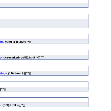
ark-
eting-(343).html />[[""]]
c-
h/cz-marketing-(52).html />[[""]]
ting--
(176).html />[[""]]
[[""]]
-
-(374).html />[[""]]