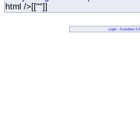
html />[[""]]
Login
-
Guestbox 0.