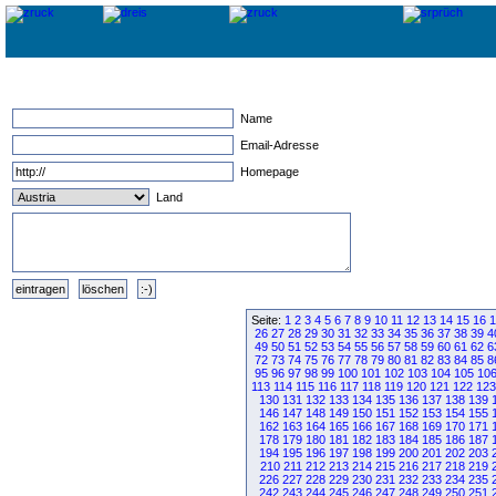
Name
Email-Adresse
Homepage
Land
Seite:
1
2
3
4
5
6
7
8
9
10
11
12
13
14
15
16
1
26
27
28
29
30
31
32
33
34
35
36
37
38
39
4
49
50
51
52
53
54
55
56
57
58
59
60
61
62
6
72
73
74
75
76
77
78
79
80
81
82
83
84
85
8
95
96
97
98
99
100
101
102
103
104
105
10
113
114
115
116
117
118
119
120
121
122
123
130
131
132
133
134
135
136
137
138
139
146
147
148
149
150
151
152
153
154
155
162
163
164
165
166
167
168
169
170
171
178
179
180
181
182
183
184
185
186
187
194
195
196
197
198
199
200
201
202
203
210
211
212
213
214
215
216
217
218
219
226
227
228
229
230
231
232
233
234
235
242
243
244
245
246
247
248
249
250
251