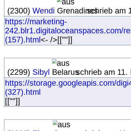
(2300)
Wendi
schrieb am 
https://marketing-
242.blr1.digitaloceanspaces.com/r
(157).html
<- />[[""]]
(2299)
Sibyl
schrieb am 11.
https://storage.googleapis.com/dig
(327).html
[[""]]