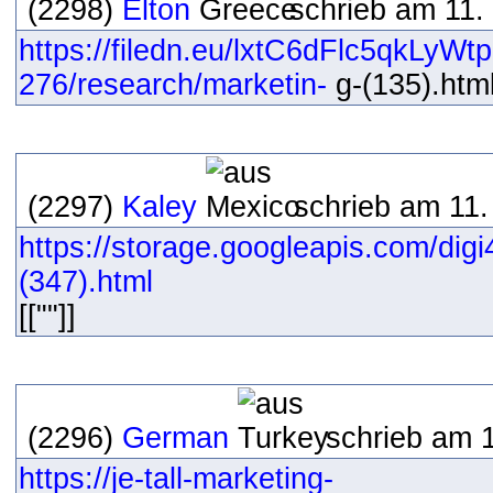
(2298)
Elton
schrieb am 11.
https://filedn.eu/lxtC6dFlc5qkLyW
276/research/marketin-
g-(135).html
(2297)
Kaley
schrieb am 11.
https://storage.googleapis.com/dig
(347).html
[[""]]
(2296)
German
schrieb am 
https://je-tall-marketing-