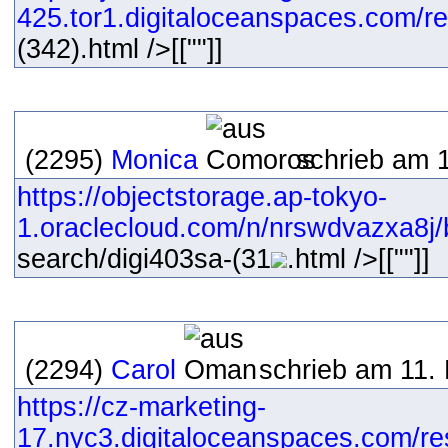
425.tor1.digitaloceanspaces.com/res
(342).html />[[""]]
(2295)
Monica
schrieb am 
https://objectstorage.ap-tokyo-
1.oraclecloud.com/n/nrswdvazxa8j/b
search/digi403sa-(31
.html />[[""]]
(2294)
Carol
schrieb am 11.
https://cz-marketing-
17.nyc3.digitaloceanspaces.com/re