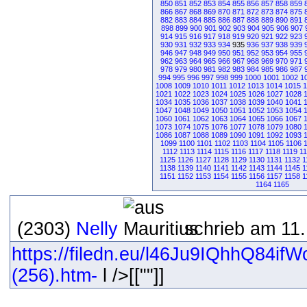
850
851
852
853
854
855
856
857
858
859
866
867
868
869
870
871
872
873
874
875
882
883
884
885
886
887
888
889
890
891
898
899
900
901
902
903
904
905
906
907
914
915
916
917
918
919
920
921
922
923
930
931
932
933
934
935
936
937
938
939
946
947
948
949
950
951
952
953
954
955
962
963
964
965
966
967
968
969
970
971
978
979
980
981
982
983
984
985
986
987
994
995
996
997
998
999
1000
1001
1002
1
1008
1009
1010
1011
1012
1013
1014
1015
1
1021
1022
1023
1024
1025
1026
1027
1028
1034
1035
1036
1037
1038
1039
1040
1041
1047
1048
1049
1050
1051
1052
1053
1054
1060
1061
1062
1063
1064
1065
1066
1067
1073
1074
1075
1076
1077
1078
1079
1080
1086
1087
1088
1089
1090
1091
1092
1093
1099
1100
1101
1102
1103
1104
1105
1106
1112
1113
1114
1115
1116
1117
1118
1119
1
1125
1126
1127
1128
1129
1130
1131
1132
1
1138
1139
1140
1141
1142
1143
1144
1145
1
1151
1152
1153
1154
1155
1156
1157
1158
1
1164
1165
(2303)
Nelly
schrieb am 11.
https://filedn.eu/l46Ju9IQhhQ84ifW
(256).htm-
l />[[""]]