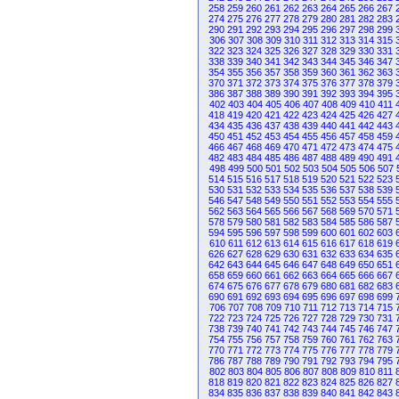
258
259
260
261
262
263
264
265
266
267
274
275
276
277
278
279
280
281
282
283
290
291
292
293
294
295
296
297
298
299
306
307
308
309
310
311
312
313
314
315
322
323
324
325
326
327
328
329
330
331
338
339
340
341
342
343
344
345
346
347
354
355
356
357
358
359
360
361
362
363
370
371
372
373
374
375
376
377
378
379
386
387
388
389
390
391
392
393
394
395
402
403
404
405
406
407
408
409
410
411
418
419
420
421
422
423
424
425
426
427
434
435
436
437
438
439
440
441
442
443
450
451
452
453
454
455
456
457
458
459
466
467
468
469
470
471
472
473
474
475
482
483
484
485
486
487
488
489
490
491
498
499
500
501
502
503
504
505
506
507
514
515
516
517
518
519
520
521
522
523
530
531
532
533
534
535
536
537
538
539
546
547
548
549
550
551
552
553
554
555
562
563
564
565
566
567
568
569
570
571
578
579
580
581
582
583
584
585
586
587
594
595
596
597
598
599
600
601
602
603
610
611
612
613
614
615
616
617
618
619
626
627
628
629
630
631
632
633
634
635
642
643
644
645
646
647
648
649
650
651
658
659
660
661
662
663
664
665
666
667
674
675
676
677
678
679
680
681
682
683
690
691
692
693
694
695
696
697
698
699
706
707
708
709
710
711
712
713
714
715
722
723
724
725
726
727
728
729
730
731
738
739
740
741
742
743
744
745
746
747
754
755
756
757
758
759
760
761
762
763
770
771
772
773
774
775
776
777
778
779
786
787
788
789
790
791
792
793
794
795
802
803
804
805
806
807
808
809
810
811
818
819
820
821
822
823
824
825
826
827
834
835
836
837
838
839
840
841
842
843