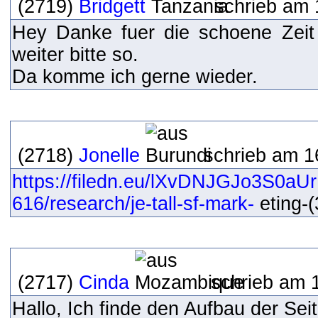
(2719)
Bridgett
schrieb am 
Hey Danke fuer die schoene Zeit
weiter bitte so.
Da komme ich gerne wieder.
(2718)
Jonelle
schrieb am 1
https://filedn.eu/lXvDNJGJo3S0a
616/research/je-tall-sf-mark-
eting-(
(2717)
Cinda
schrieb am 
Hallo, Ich finde den Aufbau der Sei