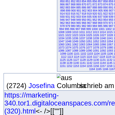
850
851
852
853
854
855
856
857
858
859
866
867
868
869
870
871
872
873
874
875
882
883
884
885
886
887
888
889
890
891
898
899
900
901
902
903
904
905
906
907
914
915
916
917
918
919
920
921
922
923
930
931
932
933
934
935
936
937
938
939
946
947
948
949
950
951
952
953
954
955
962
963
964
965
966
967
968
969
970
971
978
979
980
981
982
983
984
985
986
987
994
995
996
997
998
999
1000
1001
1002
1
1008
1009
1010
1011
1012
1013
1014
1015
1
1021
1022
1023
1024
1025
1026
1027
1028
1034
1035
1036
1037
1038
1039
1040
1041
1047
1048
1049
1050
1051
1052
1053
1054
1060
1061
1062
1063
1064
1065
1066
1067
1073
1074
1075
1076
1077
1078
1079
1080
1086
1087
1088
1089
1090
1091
1092
1093
1099
1100
1101
1102
1103
1104
1105
1106
1112
1113
1114
1115
1116
1117
1118
1119
1
1125
1126
1127
1128
1129
1130
1131
1132
1
1138
1139
1140
1141
1142
1143
1144
1145
1
1151
1152
1153
1154
1155
1156
1157
1158
1
1164
1165
1166
1167
(2724)
Josefina
schrieb am
https://marketing-
340.tor1.digitaloceanspaces.com/r
(320).html
<- />[[""]]