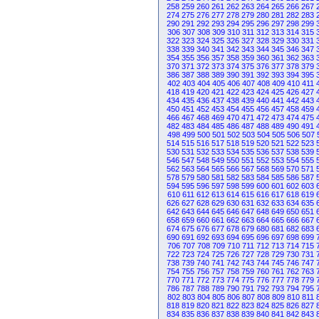
258
259
260
261
262
263
264
265
266
267
274
275
276
277
278
279
280
281
282
283
290
291
292
293
294
295
296
297
298
299
306
307
308
309
310
311
312
313
314
315
322
323
324
325
326
327
328
329
330
331
338
339
340
341
342
343
344
345
346
347
354
355
356
357
358
359
360
361
362
363
370
371
372
373
374
375
376
377
378
379
386
387
388
389
390
391
392
393
394
395
402
403
404
405
406
407
408
409
410
411
418
419
420
421
422
423
424
425
426
427
434
435
436
437
438
439
440
441
442
443
450
451
452
453
454
455
456
457
458
459
466
467
468
469
470
471
472
473
474
475
482
483
484
485
486
487
488
489
490
491
498
499
500
501
502
503
504
505
506
507
514
515
516
517
518
519
520
521
522
523
530
531
532
533
534
535
536
537
538
539
546
547
548
549
550
551
552
553
554
555
562
563
564
565
566
567
568
569
570
571
578
579
580
581
582
583
584
585
586
587
594
595
596
597
598
599
600
601
602
603
610
611
612
613
614
615
616
617
618
619
626
627
628
629
630
631
632
633
634
635
642
643
644
645
646
647
648
649
650
651
658
659
660
661
662
663
664
665
666
667
674
675
676
677
678
679
680
681
682
683
690
691
692
693
694
695
696
697
698
699
706
707
708
709
710
711
712
713
714
715
722
723
724
725
726
727
728
729
730
731
738
739
740
741
742
743
744
745
746
747
754
755
756
757
758
759
760
761
762
763
770
771
772
773
774
775
776
777
778
779
786
787
788
789
790
791
792
793
794
795
802
803
804
805
806
807
808
809
810
811
818
819
820
821
822
823
824
825
826
827
834
835
836
837
838
839
840
841
842
843