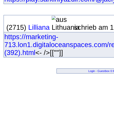
(2715)
Lilliana
schrieb am 1
https://marketing-
713.lon1.digitaloceanspaces.com/r
(392).html
<- />[[""]]
Login
-
Guestbox 0.