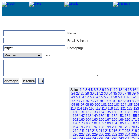
Name
Email-Adresse
Homepage
Land
Seite:
1
2
3
4
5
6
7
8
9
10
11
12
13
14
15
16
1
26
27
28
29
30
31
32
33
34
35
36
37
38
39
4
49
50
51
52
53
54
55
56
57
58
59
60
61
62
6
72
73
74
75
76
77
78
79
80
81
82
83
84
85
8
95
96
97
98
99
100
101
102
103
104
105
10
113
114
115
116
117
118
119
120
121
122
123
130
131
132
133
134
135
136
137
138
139
146
147
148
149
150
151
152
153
154
155
162
163
164
165
166
167
168
169
170
171
178
179
180
181
182
183
184
185
186
187
194
195
196
197
198
199
200
201
202
203
210
211
212
213
214
215
216
217
218
219
226
227
228
229
230
231
232
233
234
235
242
243
244
245
246
247
248
249
250
251