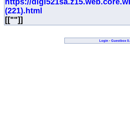
https://digi521sa.z15.web.core.w
(221).html
[[""]]
Login
-
Guestbox 0.