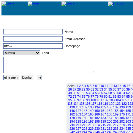
Name
Email-Adresse
Homepage
Land
Seite:
1
2
3
4
5
6
7
8
9
10
11
12
13
14
15
16
1
26
27
28
29
30
31
32
33
34
35
36
37
38
39
4
49
50
51
52
53
54
55
56
57
58
59
60
61
62
6
72
73
74
75
76
77
78
79
80
81
82
83
84
85
8
95
96
97
98
99
100
101
102
103
104
105
10
113
114
115
116
117
118
119
120
121
122
123
130
131
132
133
134
135
136
137
138
139
146
147
148
149
150
151
152
153
154
155
162
163
164
165
166
167
168
169
170
171
178
179
180
181
182
183
184
185
186
187
194
195
196
197
198
199
200
201
202
203
210
211
212
213
214
215
216
217
218
219
226
227
228
229
230
231
232
233
234
235
242
243
244
245
246
247
248
249
250
251