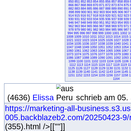
850
851
852
853
854
855
856
857
858
859
866
867
868
869
870
871
872
873
874
875
882
883
884
885
886
887
888
889
890
891
898
899
900
901
902
903
904
905
906
907
914
915
916
917
918
919
920
921
922
923
930
931
932
933
934
935
936
937
938
939
946
947
948
949
950
951
952
953
954
955
962
963
964
965
966
967
968
969
970
971
978
979
980
981
982
983
984
985
986
987
994
995
996
997
998
999
1000
1001
1002
1
1008
1009
1010
1011
1012
1013
1014
1015
1
1021
1022
1023
1024
1025
1026
1027
1028
1034
1035
1036
1037
1038
1039
1040
1041
1047
1048
1049
1050
1051
1052
1053
1054
1060
1061
1062
1063
1064
1065
1066
1067
1073
1074
1075
1076
1077
1078
1079
1080
1086
1087
1088
1089
1090
1091
1092
1093
1099
1100
1101
1102
1103
1104
1105
1106
1112
1113
1114
1115
1116
1117
1118
1119
1
1125
1126
1127
1128
1129
1130
1131
1132
1
1138
1139
1140
1141
1142
1143
1144
1145
1
1151
1152
1153
1154
1155
1156
1157
1158
1
1164
(4636)
Elissa
schrieb am 05.
https://marketing-all-business.s3.us
005.backblazeb2.com/20250423-9/r
(355).html />[[""]]