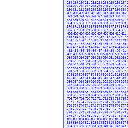
258
259
260
261
262
263
264
265
266
267
274
275
276
277
278
279
280
281
282
283
290
291
292
293
294
295
296
297
298
299
306
307
308
309
310
311
312
313
314
315
322
323
324
325
326
327
328
329
330
331
338
339
340
341
342
343
344
345
346
347
354
355
356
357
358
359
360
361
362
363
370
371
372
373
374
375
376
377
378
379
386
387
388
389
390
391
392
393
394
395
402
403
404
405
406
407
408
409
410
411
418
419
420
421
422
423
424
425
426
427
434
435
436
437
438
439
440
441
442
443
450
451
452
453
454
455
456
457
458
459
466
467
468
469
470
471
472
473
474
475
482
483
484
485
486
487
488
489
490
491
498
499
500
501
502
503
504
505
506
507
514
515
516
517
518
519
520
521
522
523
530
531
532
533
534
535
536
537
538
539
546
547
548
549
550
551
552
553
554
555
562
563
564
565
566
567
568
569
570
571
578
579
580
581
582
583
584
585
586
587
594
595
596
597
598
599
600
601
602
603
610
611
612
613
614
615
616
617
618
619
626
627
628
629
630
631
632
633
634
635
642
643
644
645
646
647
648
649
650
651
658
659
660
661
662
663
664
665
666
667
674
675
676
677
678
679
680
681
682
683
690
691
692
693
694
695
696
697
698
699
706
707
708
709
710
711
712
713
714
715
722
723
724
725
726
727
728
729
730
731
738
739
740
741
742
743
744
745
746
747
754
755
756
757
758
759
760
761
762
763
770
771
772
773
774
775
776
777
778
779
786
787
788
789
790
791
792
793
794
795
802
803
804
805
806
807
808
809
810
811
818
819
820
821
822
823
824
825
826
827
834
835
836
837
838
839
840
841
842
843