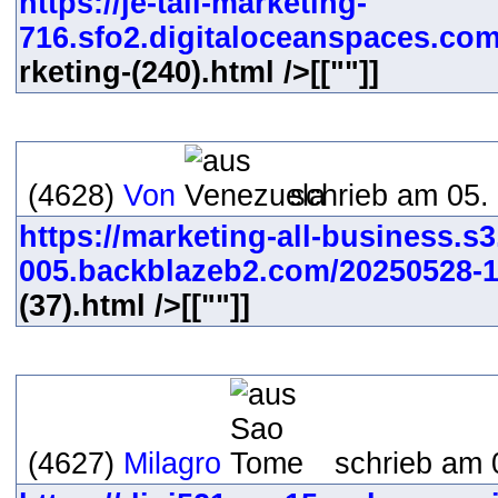
https://je-tall-marketing-
716.sfo2.digitaloceanspaces.com/
rketing-(240).html />[[""]]
(4628)
Von
schrieb am 05.
https://marketing-all-business.s3
005.backblazeb2.com/20250528-1
(37).html />[[""]]
(4627)
Milagro
schrieb am 