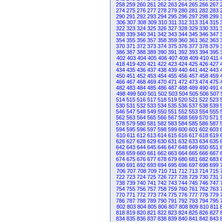
258
259
260
261
262
263
264
265
266
267
274
275
276
277
278
279
280
281
282
283
290
291
292
293
294
295
296
297
298
299
306
307
308
309
310
311
312
313
314
315
322
323
324
325
326
327
328
329
330
331
338
339
340
341
342
343
344
345
346
347
354
355
356
357
358
359
360
361
362
363
370
371
372
373
374
375
376
377
378
379
386
387
388
389
390
391
392
393
394
395
402
403
404
405
406
407
408
409
410
411
418
419
420
421
422
423
424
425
426
427
434
435
436
437
438
439
440
441
442
443
450
451
452
453
454
455
456
457
458
459
466
467
468
469
470
471
472
473
474
475
482
483
484
485
486
487
488
489
490
491
498
499
500
501
502
503
504
505
506
507
514
515
516
517
518
519
520
521
522
523
530
531
532
533
534
535
536
537
538
539
546
547
548
549
550
551
552
553
554
555
562
563
564
565
566
567
568
569
570
571
578
579
580
581
582
583
584
585
586
587
594
595
596
597
598
599
600
601
602
603
610
611
612
613
614
615
616
617
618
619
626
627
628
629
630
631
632
633
634
635
642
643
644
645
646
647
648
649
650
651
658
659
660
661
662
663
664
665
666
667
674
675
676
677
678
679
680
681
682
683
690
691
692
693
694
695
696
697
698
699
706
707
708
709
710
711
712
713
714
715
722
723
724
725
726
727
728
729
730
731
738
739
740
741
742
743
744
745
746
747
754
755
756
757
758
759
760
761
762
763
770
771
772
773
774
775
776
777
778
779
786
787
788
789
790
791
792
793
794
795
802
803
804
805
806
807
808
809
810
811
818
819
820
821
822
823
824
825
826
827
834
835
836
837
838
839
840
841
842
843