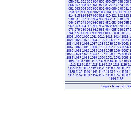
850
851
852
853
854
855
856
857
858
859
866
867
868
869
870
871
872
873
874
875
882
883
884
885
886
887
888
889
890
891
898
899
900
901
902
903
904
905
906
907
914
915
916
917
918
919
920
921
922
923
930
931
932
933
934
935
936
937
938
939
946
947
948
949
950
951
952
953
954
955
962
963
964
965
966
967
968
969
970
971
978
979
980
981
982
983
984
985
986
987
994
995
996
997
998
999
1000
1001
1002
1
1008
1009
1010
1011
1012
1013
1014
1015
1
1021
1022
1023
1024
1025
1026
1027
1028
1034
1035
1036
1037
1038
1039
1040
1041
1047
1048
1049
1050
1051
1052
1053
1054
1060
1061
1062
1063
1064
1065
1066
1067
1073
1074
1075
1076
1077
1078
1079
1080
1086
1087
1088
1089
1090
1091
1092
1093
1099
1100
1101
1102
1103
1104
1105
1106
1112
1113
1114
1115
1116
1117
1118
1119
1
1125
1126
1127
1128
1129
1130
1131
1132
1
1138
1139
1140
1141
1142
1143
1144
1145
1
1151
1152
1153
1154
1155
1156
1157
1158
1
1164
1165
Login
-
Guestbox 0.