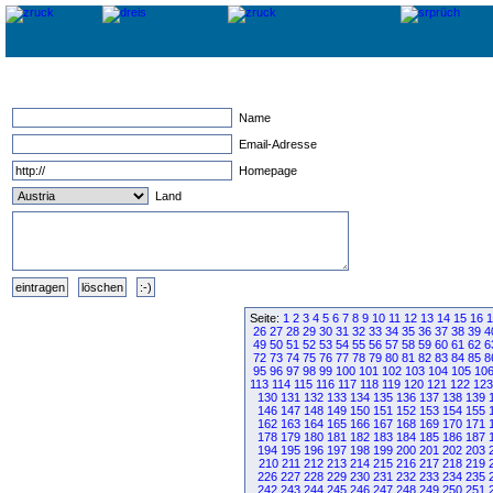
Name
Email-Adresse
Homepage
Land
Seite:
1
2
3
4
5
6
7
8
9
10
11
12
13
14
15
16
1
26
27
28
29
30
31
32
33
34
35
36
37
38
39
4
49
50
51
52
53
54
55
56
57
58
59
60
61
62
6
72
73
74
75
76
77
78
79
80
81
82
83
84
85
8
95
96
97
98
99
100
101
102
103
104
105
10
113
114
115
116
117
118
119
120
121
122
123
130
131
132
133
134
135
136
137
138
139
146
147
148
149
150
151
152
153
154
155
162
163
164
165
166
167
168
169
170
171
178
179
180
181
182
183
184
185
186
187
194
195
196
197
198
199
200
201
202
203
210
211
212
213
214
215
216
217
218
219
226
227
228
229
230
231
232
233
234
235
242
243
244
245
246
247
248
249
250
251