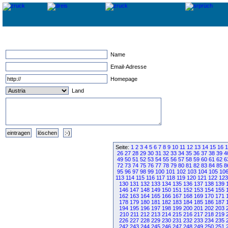
Name
Email-Adresse
Homepage
Land
Seite:
1
2
3
4
5
6
7
8
9
10
11
12
13
14
15
16
1
26
27
28
29
30
31
32
33
34
35
36
37
38
39
4
49
50
51
52
53
54
55
56
57
58
59
60
61
62
6
72
73
74
75
76
77
78
79
80
81
82
83
84
85
8
95
96
97
98
99
100
101
102
103
104
105
10
113
114
115
116
117
118
119
120
121
122
123
130
131
132
133
134
135
136
137
138
139
146
147
148
149
150
151
152
153
154
155
162
163
164
165
166
167
168
169
170
171
178
179
180
181
182
183
184
185
186
187
194
195
196
197
198
199
200
201
202
203
210
211
212
213
214
215
216
217
218
219
226
227
228
229
230
231
232
233
234
235
242
243
244
245
246
247
248
249
250
251