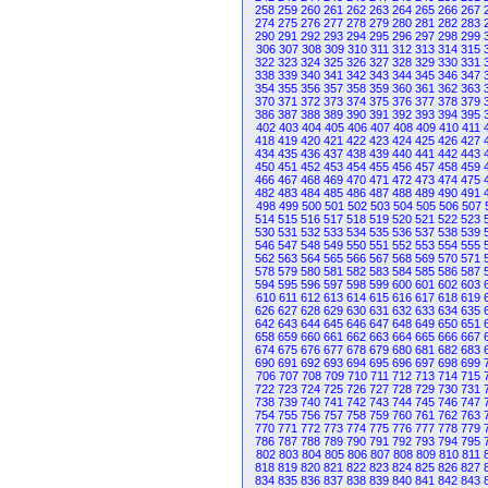
258
259
260
261
262
263
264
265
266
267
274
275
276
277
278
279
280
281
282
283
290
291
292
293
294
295
296
297
298
299
306
307
308
309
310
311
312
313
314
315
322
323
324
325
326
327
328
329
330
331
338
339
340
341
342
343
344
345
346
347
354
355
356
357
358
359
360
361
362
363
370
371
372
373
374
375
376
377
378
379
386
387
388
389
390
391
392
393
394
395
402
403
404
405
406
407
408
409
410
411
418
419
420
421
422
423
424
425
426
427
434
435
436
437
438
439
440
441
442
443
450
451
452
453
454
455
456
457
458
459
466
467
468
469
470
471
472
473
474
475
482
483
484
485
486
487
488
489
490
491
498
499
500
501
502
503
504
505
506
507
514
515
516
517
518
519
520
521
522
523
530
531
532
533
534
535
536
537
538
539
546
547
548
549
550
551
552
553
554
555
562
563
564
565
566
567
568
569
570
571
578
579
580
581
582
583
584
585
586
587
594
595
596
597
598
599
600
601
602
603
610
611
612
613
614
615
616
617
618
619
626
627
628
629
630
631
632
633
634
635
642
643
644
645
646
647
648
649
650
651
658
659
660
661
662
663
664
665
666
667
674
675
676
677
678
679
680
681
682
683
690
691
692
693
694
695
696
697
698
699
706
707
708
709
710
711
712
713
714
715
722
723
724
725
726
727
728
729
730
731
738
739
740
741
742
743
744
745
746
747
754
755
756
757
758
759
760
761
762
763
770
771
772
773
774
775
776
777
778
779
786
787
788
789
790
791
792
793
794
795
802
803
804
805
806
807
808
809
810
811
818
819
820
821
822
823
824
825
826
827
834
835
836
837
838
839
840
841
842
843