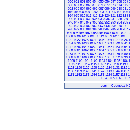
850
851
852
853
854
855
856
857
858
859
866
867
868
869
870
871
872
873
874
875
882
883
884
885
886
887
888
889
890
891
898
899
900
901
902
903
904
905
906
907
914
915
916
917
918
919
920
921
922
923
930
931
932
933
934
935
936
937
938
939
946
947
948
949
950
951
952
953
954
955
962
963
964
965
966
967
968
969
970
971
978
979
980
981
982
983
984
985
986
987
994
995
996
997
998
999
1000
1001
1002
1
1008
1009
1010
1011
1012
1013
1014
1015
1
1021
1022
1023
1024
1025
1026
1027
1028
1034
1035
1036
1037
1038
1039
1040
1041
1047
1048
1049
1050
1051
1052
1053
1054
1060
1061
1062
1063
1064
1065
1066
1067
1073
1074
1075
1076
1077
1078
1079
1080
1086
1087
1088
1089
1090
1091
1092
1093
1099
1100
1101
1102
1103
1104
1105
1106
1112
1113
1114
1115
1116
1117
1118
1119
1
1125
1126
1127
1128
1129
1130
1131
1132
1
1138
1139
1140
1141
1142
1143
1144
1145
1
1151
1152
1153
1154
1155
1156
1157
1158
1
1164
1165
1166
1167
Login
-
Guestbox 0.