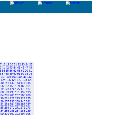
7
18
19
20
21
22
23
24
25
0
41
42
43
44
45
46
47
48
3
64
65
66
67
68
69
70
71
6
87
88
89
90
91
92
93
94
6
107
108
109
110
111
112
124
125
126
127
128
129
140
141
142
143
144
145
156
157
158
159
160
161
172
173
174
175
176
177
188
189
190
191
192
193
204
205
206
207
208
209
220
221
222
223
224
225
236
237
238
239
240
241
252
253
254
255
256
257
268
269
270
271
272
273
284
285
286
287
288
289
300
301
302
303
304
305