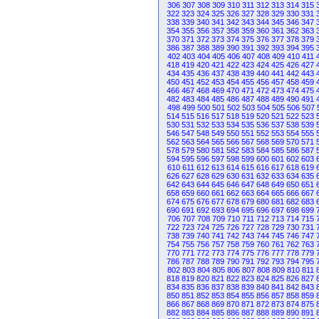
306
307
308
309
310
311
312
313
314
315
322
323
324
325
326
327
328
329
330
331
338
339
340
341
342
343
344
345
346
347
354
355
356
357
358
359
360
361
362
363
370
371
372
373
374
375
376
377
378
379
386
387
388
389
390
391
392
393
394
395
402
403
404
405
406
407
408
409
410
411
418
419
420
421
422
423
424
425
426
427
434
435
436
437
438
439
440
441
442
443
450
451
452
453
454
455
456
457
458
459
466
467
468
469
470
471
472
473
474
475
482
483
484
485
486
487
488
489
490
491
498
499
500
501
502
503
504
505
506
507
514
515
516
517
518
519
520
521
522
523
530
531
532
533
534
535
536
537
538
539
546
547
548
549
550
551
552
553
554
555
562
563
564
565
566
567
568
569
570
571
578
579
580
581
582
583
584
585
586
587
594
595
596
597
598
599
600
601
602
603
610
611
612
613
614
615
616
617
618
619
626
627
628
629
630
631
632
633
634
635
642
643
644
645
646
647
648
649
650
651
658
659
660
661
662
663
664
665
666
667
674
675
676
677
678
679
680
681
682
683
690
691
692
693
694
695
696
697
698
699
706
707
708
709
710
711
712
713
714
715
722
723
724
725
726
727
728
729
730
731
738
739
740
741
742
743
744
745
746
747
754
755
756
757
758
759
760
761
762
763
770
771
772
773
774
775
776
777
778
779
786
787
788
789
790
791
792
793
794
795
802
803
804
805
806
807
808
809
810
811
818
819
820
821
822
823
824
825
826
827
834
835
836
837
838
839
840
841
842
843
850
851
852
853
854
855
856
857
858
859
866
867
868
869
870
871
872
873
874
875
882
883
884
885
886
887
888
889
890
891