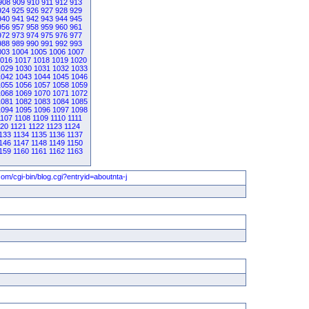
908
909
910
911
912
913
924
925
926
927
928
929
940
941
942
943
944
945
956
957
958
959
960
961
972
973
974
975
976
977
988
989
990
991
992
993
003
1004
1005
1006
1007
016
1017
1018
1019
1020
1029
1030
1031
1032
1033
1042
1043
1044
1045
1046
1055
1056
1057
1058
1059
1068
1069
1070
1071
1072
1081
1082
1083
1084
1085
1094
1095
1096
1097
1098
1107
1108
1109
1110
1111
120
1121
1122
1123
1124
133
1134
1135
1136
1137
146
1147
1148
1149
1150
159
1160
1161
1162
1163