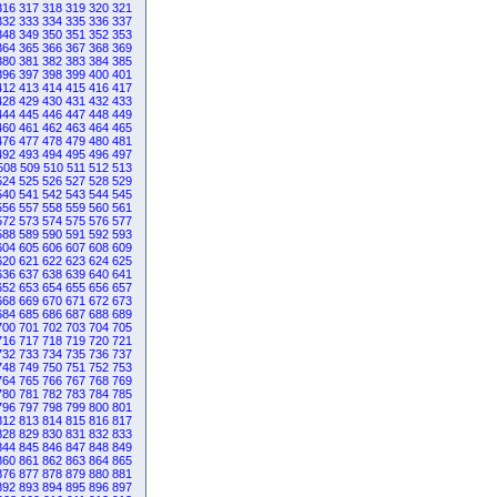
316
317
318
319
320
321
332
333
334
335
336
337
348
349
350
351
352
353
364
365
366
367
368
369
380
381
382
383
384
385
396
397
398
399
400
401
412
413
414
415
416
417
428
429
430
431
432
433
444
445
446
447
448
449
460
461
462
463
464
465
476
477
478
479
480
481
492
493
494
495
496
497
508
509
510
511
512
513
524
525
526
527
528
529
540
541
542
543
544
545
556
557
558
559
560
561
572
573
574
575
576
577
588
589
590
591
592
593
604
605
606
607
608
609
620
621
622
623
624
625
636
637
638
639
640
641
652
653
654
655
656
657
668
669
670
671
672
673
684
685
686
687
688
689
700
701
702
703
704
705
716
717
718
719
720
721
732
733
734
735
736
737
748
749
750
751
752
753
764
765
766
767
768
769
780
781
782
783
784
785
796
797
798
799
800
801
812
813
814
815
816
817
828
829
830
831
832
833
844
845
846
847
848
849
860
861
862
863
864
865
876
877
878
879
880
881
892
893
894
895
896
897