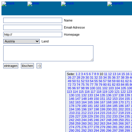
Name
Email-Adresse
Homepage
Land
Seite:
1
2
3
4
5
6
7
8
9
10
11
12
13
14
15
16
1
26
27
28
29
30
31
32
33
34
35
36
37
38
39
4
49
50
51
52
53
54
55
56
57
58
59
60
61
62
6
72
73
74
75
76
77
78
79
80
81
82
83
84
85
8
95
96
97
98
99
100
101
102
103
104
105
10
113
114
115
116
117
118
119
120
121
122
123
130
131
132
133
134
135
136
137
138
139
146
147
148
149
150
151
152
153
154
155
162
163
164
165
166
167
168
169
170
171
178
179
180
181
182
183
184
185
186
187
194
195
196
197
198
199
200
201
202
203
210
211
212
213
214
215
216
217
218
219
226
227
228
229
230
231
232
233
234
235
242
243
244
245
246
247
248
249
250
251
258
259
260
261
262
263
264
265
266
267
274
275
276
277
278
279
280
281
282
283
290
291
292
293
294
295
296
297
298
299