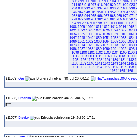
898
899
900
901
902
903
904
905
906
907
914
915
916
917
918
919
920
921
922
923
930
931
932
933
934
935
936
937
938
939
946
947
948
949
950
951
952
953
954
955
962
963
964
965
966
967
968
969
970
971
978
979
980
981
982
983
984
985
986
987
994
995
996
997
998
999
1000
1001
1002
1
1008
1009
1010
1011
1012
1013
1014
1015
1
1021
1022
1023
1024
1025
1026
1027
1028
1034
1035
1036
1037
1038
1039
1040
1041
1047
1048
1049
1050
1051
1052
1053
1054
1060
1061
1062
1063
1064
1065
1066
1067
1073
1074
1075
1076
1077
1078
1079
1080
1086
1087
1088
1089
1090
1091
1092
1093
1099
1100
1101
1102
1103
1104
1105
1106
1112
1113
1114
1115
1116
1117
1118
1119
1
1125
1126
1127
1128
1129
1130
1131
1132
1
1138
1139
1140
1141
1142
1143
1144
1145
1
1151
1152
1153
1154
1155
1156
1157
1158
1
1164
1165
1166
(11569)
Gail
schrieb am 30. Jul 26, 00:12
(11568)
Breanna
schrieb am 29. Jul 26, 19:36
[[""]]
(11567)
Etsuko
schrieb am 29. Jul 26, 17:11