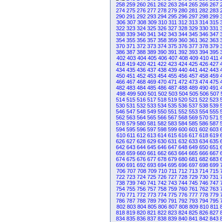
258
259
260
261
262
263
264
265
266
267
274
275
276
277
278
279
280
281
282
283
290
291
292
293
294
295
296
297
298
299
306
307
308
309
310
311
312
313
314
315
322
323
324
325
326
327
328
329
330
331
338
339
340
341
342
343
344
345
346
347
354
355
356
357
358
359
360
361
362
363
370
371
372
373
374
375
376
377
378
379
386
387
388
389
390
391
392
393
394
395
402
403
404
405
406
407
408
409
410
411
418
419
420
421
422
423
424
425
426
427
434
435
436
437
438
439
440
441
442
443
450
451
452
453
454
455
456
457
458
459
466
467
468
469
470
471
472
473
474
475
482
483
484
485
486
487
488
489
490
491
498
499
500
501
502
503
504
505
506
507
514
515
516
517
518
519
520
521
522
523
530
531
532
533
534
535
536
537
538
539
546
547
548
549
550
551
552
553
554
555
562
563
564
565
566
567
568
569
570
571
578
579
580
581
582
583
584
585
586
587
594
595
596
597
598
599
600
601
602
603
610
611
612
613
614
615
616
617
618
619
626
627
628
629
630
631
632
633
634
635
642
643
644
645
646
647
648
649
650
651
658
659
660
661
662
663
664
665
666
667
674
675
676
677
678
679
680
681
682
683
690
691
692
693
694
695
696
697
698
699
706
707
708
709
710
711
712
713
714
715
722
723
724
725
726
727
728
729
730
731
738
739
740
741
742
743
744
745
746
747
754
755
756
757
758
759
760
761
762
763
770
771
772
773
774
775
776
777
778
779
786
787
788
789
790
791
792
793
794
795
802
803
804
805
806
807
808
809
810
811
818
819
820
821
822
823
824
825
826
827
834
835
836
837
838
839
840
841
842
843