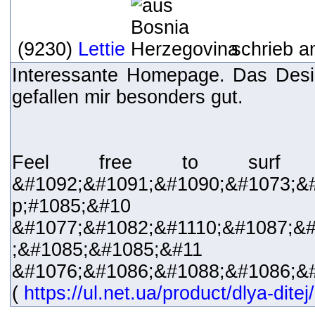
(9230)
Lettie
schrieb a
Interessante Homepage. Das Desig
gefallen mir besonders gut.
Feel free to surf
&#1092;&#1091;&#1090;&#1073;&
p;#1085;&#10
&#1077;&#1082;&#1110;&#1087;&#
;&#1085;&#1085;&#11 &#
&#1076;&#1086;&#1088;&#1086;&
(
https://ul.net.ua/product/dlya-ditej/