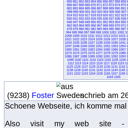
850
851
852
853
854
855
856
857
858
859
866
867
868
869
870
871
872
873
874
875
882
883
884
885
886
887
888
889
890
891
898
899
900
901
902
903
904
905
906
907
914
915
916
917
918
919
920
921
922
923
930
931
932
933
934
935
936
937
938
939
946
947
948
949
950
951
952
953
954
955
962
963
964
965
966
967
968
969
970
971
978
979
980
981
982
983
984
985
986
987
994
995
996
997
998
999
1000
1001
1002
1
1008
1009
1010
1011
1012
1013
1014
1015
1
1021
1022
1023
1024
1025
1026
1027
1028
1034
1035
1036
1037
1038
1039
1040
1041
1047
1048
1049
1050
1051
1052
1053
1054
1060
1061
1062
1063
1064
1065
1066
1067
1073
1074
1075
1076
1077
1078
1079
1080
1086
1087
1088
1089
1090
1091
1092
1093
1099
1100
1101
1102
1103
1104
1105
1106
1112
1113
1114
1115
1116
1117
1118
1119
1
1125
1126
1127
1128
1129
1130
1131
1132
1
1138
1139
1140
1141
1142
1143
1144
1145
1
1151
1152
1153
1154
1155
1156
1157
1158
1
1164
1165
(9238)
Foster
schrieb am 26
Schoene Webseite, ich komme mal 
Also visit my web site 