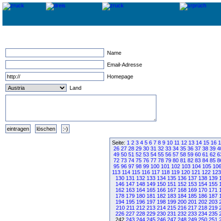
Name
Email-Adresse
Homepage
Land
Seite:
1
2
3
4
5
6
7
8
9
10
11
12
13
14
15
16
1
26
27
28
29
30
31
32
33
34
35
36
37
38
39
4
49
50
51
52
53
54
55
56
57
58
59
60
61
62
6
72
73
74
75
76
77
78
79
80
81
82
83
84
85
8
95
96
97
98
99
100
101
102
103
104
105
10
113
114
115
116
117
118
119
120
121
122
123
130
131
132
133
134
135
136
137
138
139
146
147
148
149
150
151
152
153
154
155
162
163
164
165
166
167
168
169
170
171
178
179
180
181
182
183
184
185
186
187
194
195
196
197
198
199
200
201
202
203
210
211
212
213
214
215
216
217
218
219
226
227
228
229
230
231
232
233
234
235
242
243
244
245
246
247
248
249
250
251