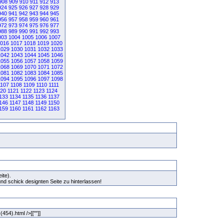
908
909
910
911
912
913
924
925
926
927
928
929
940
941
942
943
944
945
956
957
958
959
960
961
972
973
974
975
976
977
988
989
990
991
992
993
003
1004
1005
1006
1007
016
1017
1018
1019
1020
1029
1030
1031
1032
1033
1042
1043
1044
1045
1046
1055
1056
1057
1058
1059
1068
1069
1070
1071
1072
1081
1082
1083
1084
1085
1094
1095
1096
1097
1098
1107
1108
1109
1110
1111
120
1121
1122
1123
1124
133
1134
1135
1136
1137
146
1147
1148
1149
1150
159
1160
1161
1162
1163
ite).
und schick designten Seite zu hinterlassen!
(454).html />[[""]]