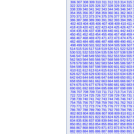
306
307
308
309
310
311
312
313
314
315
322
323
324
325
326
327
328
329
330
331
338
339
340
341
342
343
344
345
346
347
354
355
356
357
358
359
360
361
362
363
370
371
372
373
374
375
376
377
378
379
386
387
388
389
390
391
392
393
394
395
402
403
404
405
406
407
408
409
410
411
418
419
420
421
422
423
424
425
426
427
434
435
436
437
438
439
440
441
442
443
450
451
452
453
454
455
456
457
458
459
466
467
468
469
470
471
472
473
474
475
482
483
484
485
486
487
488
489
490
491
498
499
500
501
502
503
504
505
506
507
514
515
516
517
518
519
520
521
522
523
530
531
532
533
534
535
536
537
538
539
546
547
548
549
550
551
552
553
554
555
562
563
564
565
566
567
568
569
570
571
578
579
580
581
582
583
584
585
586
587
594
595
596
597
598
599
600
601
602
603
610
611
612
613
614
615
616
617
618
619
626
627
628
629
630
631
632
633
634
635
642
643
644
645
646
647
648
649
650
651
658
659
660
661
662
663
664
665
666
667
674
675
676
677
678
679
680
681
682
683
690
691
692
693
694
695
696
697
698
699
706
707
708
709
710
711
712
713
714
715
722
723
724
725
726
727
728
729
730
731
738
739
740
741
742
743
744
745
746
747
754
755
756
757
758
759
760
761
762
763
770
771
772
773
774
775
776
777
778
779
786
787
788
789
790
791
792
793
794
795
802
803
804
805
806
807
808
809
810
811
818
819
820
821
822
823
824
825
826
827
834
835
836
837
838
839
840
841
842
843
850
851
852
853
854
855
856
857
858
859
866
867
868
869
870
871
872
873
874
875
882
883
884
885
886
887
888
889
890
891