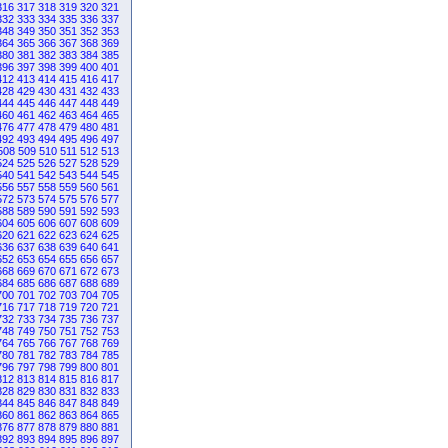
316
317
318
319
320
321
332
333
334
335
336
337
348
349
350
351
352
353
364
365
366
367
368
369
380
381
382
383
384
385
396
397
398
399
400
401
412
413
414
415
416
417
428
429
430
431
432
433
444
445
446
447
448
449
460
461
462
463
464
465
476
477
478
479
480
481
492
493
494
495
496
497
508
509
510
511
512
513
524
525
526
527
528
529
540
541
542
543
544
545
556
557
558
559
560
561
572
573
574
575
576
577
588
589
590
591
592
593
604
605
606
607
608
609
620
621
622
623
624
625
636
637
638
639
640
641
652
653
654
655
656
657
668
669
670
671
672
673
684
685
686
687
688
689
700
701
702
703
704
705
716
717
718
719
720
721
732
733
734
735
736
737
748
749
750
751
752
753
764
765
766
767
768
769
780
781
782
783
784
785
796
797
798
799
800
801
812
813
814
815
816
817
828
829
830
831
832
833
844
845
846
847
848
849
860
861
862
863
864
865
876
877
878
879
880
881
892
893
894
895
896
897