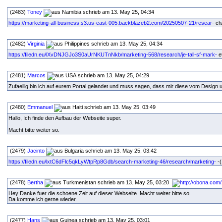
(2483)
Toney
schrieb am 13. May 25, 04:34
https://marketing-all-business.s3.us-east-005.backblazeb2.com/20250507-21/resear-
ch/
(2482)
Virginia
schrieb am 13. May 25, 04:34
https://filedn.eu/lXvDNJGJo3S0aUrNKUTnNkb/marketing-568/research/je-tall-sf-mark-
et
(2481)
Marcos
schrieb am 13. May 25, 04:29
Zufaellig bin ich auf eurem Portal gelandet und muss sagen, dass mir diese vom Design un
(2480)
Emmanuel
schrieb am 13. May 25, 03:49
Hallo, Ich finde den Aufbau der Webseite super.
Macht bitte weiter so.
(2479)
Jacinto
schrieb am 13. May 25, 03:42
https://filedn.eu/lxtC6dFlc5qkLyWtpRp8Gdb/search-marketing-46/research/marketing-
-(
(2478)
Bertha
schrieb am 13. May 25, 03:20
Hey Danke fuer die schoene Zeit auf dieser Webseite. Macht weiter bitte so.
Da komme ich gerne wieder.
(2477)
Hans
schrieb am 13. May 25, 03:01