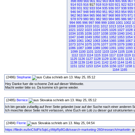
898
899
900
901
902
903
904
905
906
907
914
915
916
917
918
919
920
921
922
923
930
931
932
933
934
935
936
937
938
939
946
947
948
949
950
951
952
953
954
955
962
963
964
965
966
967
968
969
970
971
978
979
980
981
982
983
984
985
986
987
994
995
996
997
998
999
1000
1001
1002
1
1008
1009
1010
1011
1012
1013
1014
1015
1
1021
1022
1023
1024
1025
1026
1027
1028
1034
1035
1036
1037
1038
1039
1040
1041
1047
1048
1049
1050
1051
1052
1053
1054
1060
1061
1062
1063
1064
1065
1066
1067
1073
1074
1075
1076
1077
1078
1079
1080
1086
1087
1088
1089
1090
1091
1092
1093
1099
1100
1101
1102
1103
1104
1105
1106
1112
1113
1114
1115
1116
1117
1118
1119
1
1125
1126
1127
1128
1129
1130
1131
1132
1
1138
1139
1140
1141
1142
1143
1144
1145
1
1151
1152
1153
1154
1155
1156
1157
1158
1
1164
1165
(2486)
Stephanie
schrieb am 13. May 25, 05:12
Hey Danke fuer die schoene Zeit auf dieser Webseite.
Macht weiter bitte so. Da komme ich gerne wieder.
(2485)
Bernice
schrieb am 13. May 25, 05:12
Ich bin gerade zufaellig auf Ihrer Seite gelandet (war auf der Suche nach einer anderen Se
Ich moechte diese Seite nicht verlassen, ohne Euch ein Lob zu dieser gut strukturierten 
(2484)
Florrie
schrieb am 13. May 25, 04:54
https://filedn.eu/lxtC6dFlc5qkLyWtpRp8Gdb/search-marketing-260/research/marketin-
g-