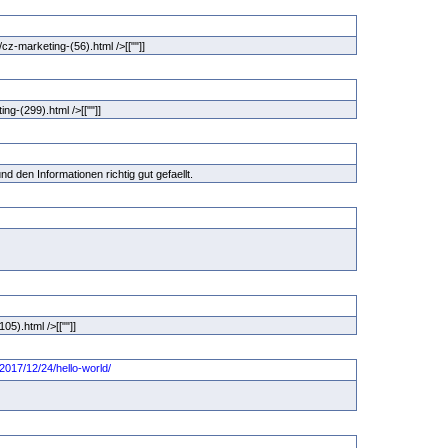
cz-marketing-(56).html />[[""]]
ing-(299).html />[[""]]
d den Informationen richtig gut gefaellt.
105).html />[[""]]