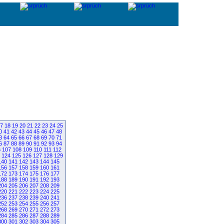
7
18
19
20
21
22
23
24
25
0
41
42
43
44
45
46
47
48
3
64
65
66
67
68
69
70
71
6
87
88
89
90
91
92
93
94
6
107
108
109
110
111
112
124
125
126
127
128
129
140
141
142
143
144
145
156
157
158
159
160
161
172
173
174
175
176
177
188
189
190
191
192
193
204
205
206
207
208
209
220
221
222
223
224
225
236
237
238
239
240
241
252
253
254
255
256
257
268
269
270
271
272
273
284
285
286
287
288
289
300
301
302
303
304
305