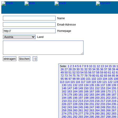
Name
Email-Adresse
Homepage
Land
Seite:
1
2
3
4
5
6
7
8
9
10
11
12
13
14
15
16
1
26
27
28
29
30
31
32
33
34
35
36
37
38
39
4
49
50
51
52
53
54
55
56
57
58
59
60
61
62
6
72
73
74
75
76
77
78
79
80
81
82
83
84
85
8
95
96
97
98
99
100
101
102
103
104
105
10
113
114
115
116
117
118
119
120
121
122
123
130
131
132
133
134
135
136
137
138
139
146
147
148
149
150
151
152
153
154
155
162
163
164
165
166
167
168
169
170
171
178
179
180
181
182
183
184
185
186
187
194
195
196
197
198
199
200
201
202
203
210
211
212
213
214
215
216
217
218
219
226
227
228
229
230
231
232
233
234
235
242
243
244
245
246
247
248
249
250
251
258
259
260
261
262
263
264
265
266
267
274
275
276
277
278
279
280
281
282
283
290
291
292
293
294
295
296
297
298
299