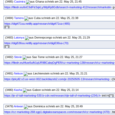
(3485)
Casimira
schrieb am 22. May 25, 21:45
https://filedn.eu/lxtC6dFlc5qkLyWtpRp8Gdb/search-marketing-412/research/marketin-
g-
(3484)
Tamera
schrieb am 22. May 25, 21:38
https://digi471sa.netlify.app/research/digi471sa-(485)
[[""]]
(3483)
Latonya
schrieb am 22. May 25, 21:29
https://digi536sa.netlify.app/research/digi536sa-(70)
[[""]]
(3482)
Stevie
schrieb am 22. May 25, 21:27
https://filedn.eu/l4uw5uiN1qUR9BCabqOgPER/cz-marketing-138/research/cz-marketing-
(3481)
Nelson
schrieb am 22. May 25, 21:21
https://jekyll2.s3.us-west-002.backblazeb2.com/je-20250505-13/research/marketing-
-(34
(3480)
Kasha
schrieb am 22. May 25, 21:14
https://je-sf-tall-marketing-530.b-cdn.net/research/je-tall-sf-marketing-(234).h-
tml />[[""]]
(3479)
Antwan
schrieb am 22. May 25, 20:49
https://cz-marketing-268.sgp1.digitaloceanspaces.com/research/cz-marketing-(470)-
.ht