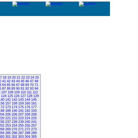
7
18
19
20
21
22
23
24
25
0
41
42
43
44
45
46
47
48
3
64
65
66
67
68
69
70
71
6
87
88
89
90
91
92
93
94
6
107
108
109
110
111
112
124
125
126
127
128
129
140
141
142
143
144
145
156
157
158
159
160
161
172
173
174
175
176
177
188
189
190
191
192
193
204
205
206
207
208
209
220
221
222
223
224
225
236
237
238
239
240
241
252
253
254
255
256
257
268
269
270
271
272
273
284
285
286
287
288
289
300
301
302
303
304
305