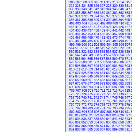
306
307
308
309
310
311
312
313
314
315
322
323
324
325
326
327
328
329
330
331
338
339
340
341
342
343
344
345
346
347
354
355
356
357
358
359
360
361
362
363
370
371
372
373
374
375
376
377
378
379
386
387
388
389
390
391
392
393
394
395
402
403
404
405
406
407
408
409
410
411
418
419
420
421
422
423
424
425
426
427
434
435
436
437
438
439
440
441
442
443
450
451
452
453
454
455
456
457
458
459
466
467
468
469
470
471
472
473
474
475
482
483
484
485
486
487
488
489
490
491
498
499
500
501
502
503
504
505
506
507
514
515
516
517
518
519
520
521
522
523
530
531
532
533
534
535
536
537
538
539
546
547
548
549
550
551
552
553
554
555
562
563
564
565
566
567
568
569
570
571
578
579
580
581
582
583
584
585
586
587
594
595
596
597
598
599
600
601
602
603
610
611
612
613
614
615
616
617
618
619
626
627
628
629
630
631
632
633
634
635
642
643
644
645
646
647
648
649
650
651
658
659
660
661
662
663
664
665
666
667
674
675
676
677
678
679
680
681
682
683
690
691
692
693
694
695
696
697
698
699
706
707
708
709
710
711
712
713
714
715
722
723
724
725
726
727
728
729
730
731
738
739
740
741
742
743
744
745
746
747
754
755
756
757
758
759
760
761
762
763
770
771
772
773
774
775
776
777
778
779
786
787
788
789
790
791
792
793
794
795
802
803
804
805
806
807
808
809
810
811
818
819
820
821
822
823
824
825
826
827
834
835
836
837
838
839
840
841
842
843
850
851
852
853
854
855
856
857
858
859
866
867
868
869
870
871
872
873
874
875
882
883
884
885
886
887
888
889
890
891