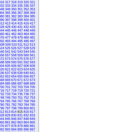
316
317
318
319
320
321
332
333
334
335
336
337
348
349
350
351
352
353
364
365
366
367
368
369
380
381
382
383
384
385
396
397
398
399
400
401
412
413
414
415
416
417
428
429
430
431
432
433
444
445
446
447
448
449
460
461
462
463
464
465
476
477
478
479
480
481
492
493
494
495
496
497
508
509
510
511
512
513
524
525
526
527
528
529
540
541
542
543
544
545
556
557
558
559
560
561
572
573
574
575
576
577
588
589
590
591
592
593
604
605
606
607
608
609
620
621
622
623
624
625
636
637
638
639
640
641
652
653
654
655
656
657
668
669
670
671
672
673
684
685
686
687
688
689
700
701
702
703
704
705
716
717
718
719
720
721
732
733
734
735
736
737
748
749
750
751
752
753
764
765
766
767
768
769
780
781
782
783
784
785
796
797
798
799
800
801
812
813
814
815
816
817
828
829
830
831
832
833
844
845
846
847
848
849
860
861
862
863
864
865
876
877
878
879
880
881
892
893
894
895
896
897