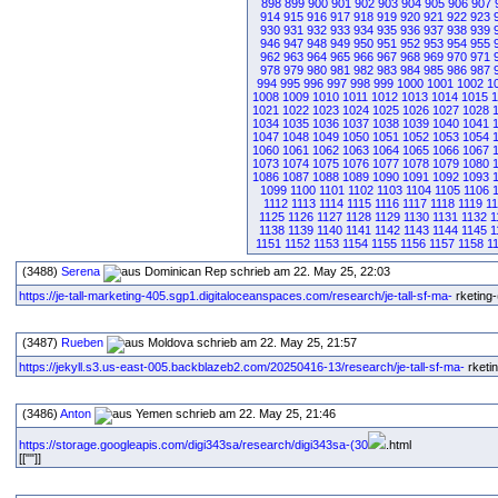
898
899
900
901
902
903
904
905
906
907
914
915
916
917
918
919
920
921
922
923
930
931
932
933
934
935
936
937
938
939
946
947
948
949
950
951
952
953
954
955
962
963
964
965
966
967
968
969
970
971
978
979
980
981
982
983
984
985
986
987
994
995
996
997
998
999
1000
1001
1002
1
1008
1009
1010
1011
1012
1013
1014
1015
1
1021
1022
1023
1024
1025
1026
1027
1028
1034
1035
1036
1037
1038
1039
1040
1041
1047
1048
1049
1050
1051
1052
1053
1054
1060
1061
1062
1063
1064
1065
1066
1067
1073
1074
1075
1076
1077
1078
1079
1080
1086
1087
1088
1089
1090
1091
1092
1093
1099
1100
1101
1102
1103
1104
1105
1106
1112
1113
1114
1115
1116
1117
1118
1119
1
1125
1126
1127
1128
1129
1130
1131
1132
1
1138
1139
1140
1141
1142
1143
1144
1145
1
1151
1152
1153
1154
1155
1156
1157
1158
1
(3488)
Serena
schrieb am 22. May 25, 22:03
https://je-tall-marketing-405.sgp1.digitaloceanspaces.com/research/je-tall-sf-ma-
rketing-
(3487)
Rueben
schrieb am 22. May 25, 21:57
https://jekyll.s3.us-east-005.backblazeb2.com/20250416-13/research/je-tall-sf-ma-
rketin
(3486)
Anton
schrieb am 22. May 25, 21:46
https://storage.googleapis.com/digi343sa/research/digi343sa-(30
.html
[[""]]