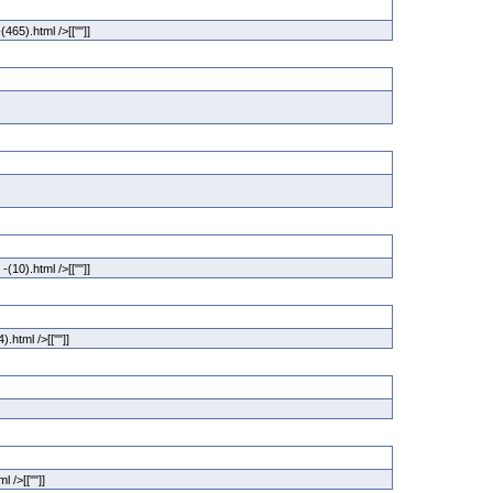
(465).html />[[""]]
-(10).html />[[""]]
).html />[[""]]
ml />[[""]]