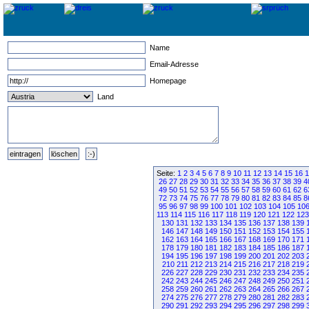
Name
Email-Adresse
Homepage
Land
Seite:
1
2
3
4
5
6
7
8
9
10
11
12
13
14
15
16
1
26
27
28
29
30
31
32
33
34
35
36
37
38
39
4
49
50
51
52
53
54
55
56
57
58
59
60
61
62
6
72
73
74
75
76
77
78
79
80
81
82
83
84
85
8
95
96
97
98
99
100
101
102
103
104
105
10
113
114
115
116
117
118
119
120
121
122
123
130
131
132
133
134
135
136
137
138
139
146
147
148
149
150
151
152
153
154
155
162
163
164
165
166
167
168
169
170
171
178
179
180
181
182
183
184
185
186
187
194
195
196
197
198
199
200
201
202
203
210
211
212
213
214
215
216
217
218
219
226
227
228
229
230
231
232
233
234
235
242
243
244
245
246
247
248
249
250
251
258
259
260
261
262
263
264
265
266
267
274
275
276
277
278
279
280
281
282
283
290
291
292
293
294
295
296
297
298
299