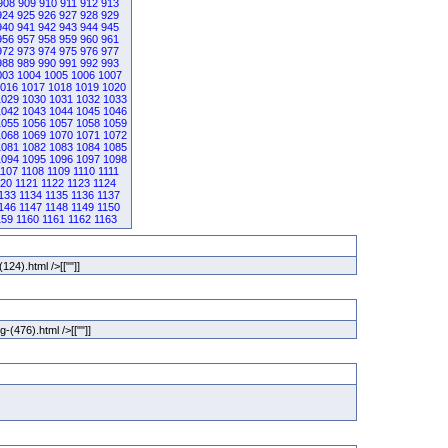
908
909
910
911
912
913
924
925
926
927
928
929
940
941
942
943
944
945
956
957
958
959
960
961
972
973
974
975
976
977
988
989
990
991
992
993
003
1004
1005
1006
1007
016
1017
1018
1019
1020
1029
1030
1031
1032
1033
1042
1043
1044
1045
1046
1055
1056
1057
1058
1059
1068
1069
1070
1071
1072
1081
1082
1083
1084
1085
1094
1095
1096
1097
1098
1107
1108
1109
1110
1111
120
1121
1122
1123
1124
133
1134
1135
1136
1137
146
1147
1148
1149
1150
159
1160
1161
1162
1163
(124).html />[[""]]
g-(476).html />[[""]]