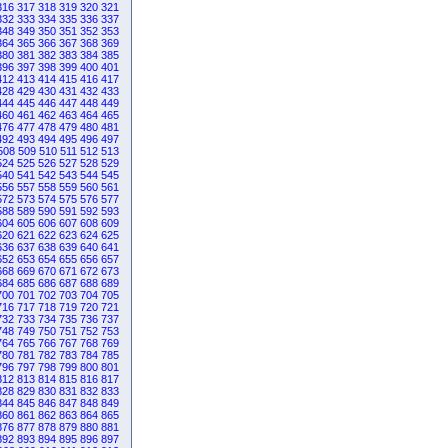
316
317
318
319
320
321
332
333
334
335
336
337
348
349
350
351
352
353
364
365
366
367
368
369
380
381
382
383
384
385
396
397
398
399
400
401
412
413
414
415
416
417
428
429
430
431
432
433
444
445
446
447
448
449
460
461
462
463
464
465
476
477
478
479
480
481
492
493
494
495
496
497
508
509
510
511
512
513
524
525
526
527
528
529
540
541
542
543
544
545
556
557
558
559
560
561
572
573
574
575
576
577
588
589
590
591
592
593
604
605
606
607
608
609
620
621
622
623
624
625
636
637
638
639
640
641
652
653
654
655
656
657
668
669
670
671
672
673
684
685
686
687
688
689
700
701
702
703
704
705
716
717
718
719
720
721
732
733
734
735
736
737
748
749
750
751
752
753
764
765
766
767
768
769
780
781
782
783
784
785
796
797
798
799
800
801
812
813
814
815
816
817
828
829
830
831
832
833
844
845
846
847
848
849
860
861
862
863
864
865
876
877
878
879
880
881
892
893
894
895
896
897