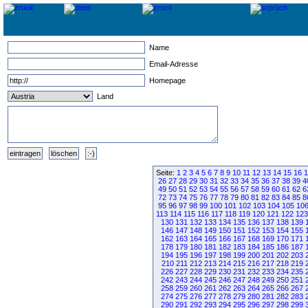
Name
Email-Adresse
Homepage
Land
Seite:
1
2
3
4
5
6
7
8
9
10
11
12
13
14
15
16
1
26
27
28
29
30
31
32
33
34
35
36
37
38
39
4
49
50
51
52
53
54
55
56
57
58
59
60
61
62
6
72
73
74
75
76
77
78
79
80
81
82
83
84
85
8
95
96
97
98
99
100
101
102
103
104
105
10
113
114
115
116
117
118
119
120
121
122
123
130
131
132
133
134
135
136
137
138
139
146
147
148
149
150
151
152
153
154
155
162
163
164
165
166
167
168
169
170
171
178
179
180
181
182
183
184
185
186
187
194
195
196
197
198
199
200
201
202
203
210
211
212
213
214
215
216
217
218
219
226
227
228
229
230
231
232
233
234
235
242
243
244
245
246
247
248
249
250
251
258
259
260
261
262
263
264
265
266
267
274
275
276
277
278
279
280
281
282
283
290
291
292
293
294
295
296
297
298
299