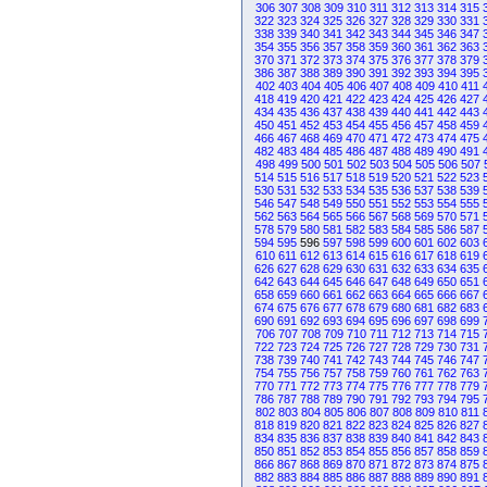
306
307
308
309
310
311
312
313
314
315
322
323
324
325
326
327
328
329
330
331
338
339
340
341
342
343
344
345
346
347
354
355
356
357
358
359
360
361
362
363
370
371
372
373
374
375
376
377
378
379
386
387
388
389
390
391
392
393
394
395
402
403
404
405
406
407
408
409
410
411
418
419
420
421
422
423
424
425
426
427
434
435
436
437
438
439
440
441
442
443
450
451
452
453
454
455
456
457
458
459
466
467
468
469
470
471
472
473
474
475
482
483
484
485
486
487
488
489
490
491
498
499
500
501
502
503
504
505
506
507
514
515
516
517
518
519
520
521
522
523
530
531
532
533
534
535
536
537
538
539
546
547
548
549
550
551
552
553
554
555
562
563
564
565
566
567
568
569
570
571
578
579
580
581
582
583
584
585
586
587
594
595
596
597
598
599
600
601
602
603
610
611
612
613
614
615
616
617
618
619
626
627
628
629
630
631
632
633
634
635
642
643
644
645
646
647
648
649
650
651
658
659
660
661
662
663
664
665
666
667
674
675
676
677
678
679
680
681
682
683
690
691
692
693
694
695
696
697
698
699
706
707
708
709
710
711
712
713
714
715
722
723
724
725
726
727
728
729
730
731
738
739
740
741
742
743
744
745
746
747
754
755
756
757
758
759
760
761
762
763
770
771
772
773
774
775
776
777
778
779
786
787
788
789
790
791
792
793
794
795
802
803
804
805
806
807
808
809
810
811
818
819
820
821
822
823
824
825
826
827
834
835
836
837
838
839
840
841
842
843
850
851
852
853
854
855
856
857
858
859
866
867
868
869
870
871
872
873
874
875
882
883
884
885
886
887
888
889
890
891