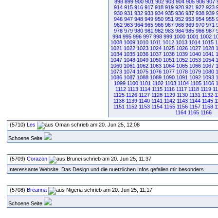
898
899
900
901
902
903
904
905
906
907
914
915
916
917
918
919
920
921
922
923
930
931
932
933
934
935
936
937
938
939
946
947
948
949
950
951
952
953
954
955
962
963
964
965
966
967
968
969
970
971
978
979
980
981
982
983
984
985
986
987
994
995
996
997
998
999
1000
1001
1002
1
1008
1009
1010
1011
1012
1013
1014
1015
1
1021
1022
1023
1024
1025
1026
1027
1028
1034
1035
1036
1037
1038
1039
1040
1041
1047
1048
1049
1050
1051
1052
1053
1054
1060
1061
1062
1063
1064
1065
1066
1067
1073
1074
1075
1076
1077
1078
1079
1080
1086
1087
1088
1089
1090
1091
1092
1093
1099
1100
1101
1102
1103
1104
1105
1106
1112
1113
1114
1115
1116
1117
1118
1119
1
1125
1126
1127
1128
1129
1130
1131
1132
1
1138
1139
1140
1141
1142
1143
1144
1145
1
1151
1152
1153
1154
1155
1156
1157
1158
1
1164
1165
1166
(5710)
Les
schrieb am 20. Jun 25, 12:08
Schoene Seite
(5709)
Corazon
schrieb am 20. Jun 25, 11:37
Interessante Website. Das Design und die nuetzlichen Infos gefallen mir besonders.
(5708)
Breanna
schrieb am 20. Jun 25, 11:17
Schoene Seite