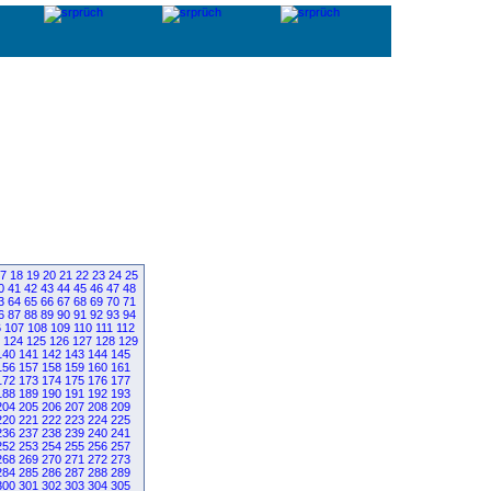
7
18
19
20
21
22
23
24
25
0
41
42
43
44
45
46
47
48
3
64
65
66
67
68
69
70
71
6
87
88
89
90
91
92
93
94
6
107
108
109
110
111
112
124
125
126
127
128
129
140
141
142
143
144
145
156
157
158
159
160
161
172
173
174
175
176
177
188
189
190
191
192
193
204
205
206
207
208
209
220
221
222
223
224
225
236
237
238
239
240
241
252
253
254
255
256
257
268
269
270
271
272
273
284
285
286
287
288
289
300
301
302
303
304
305