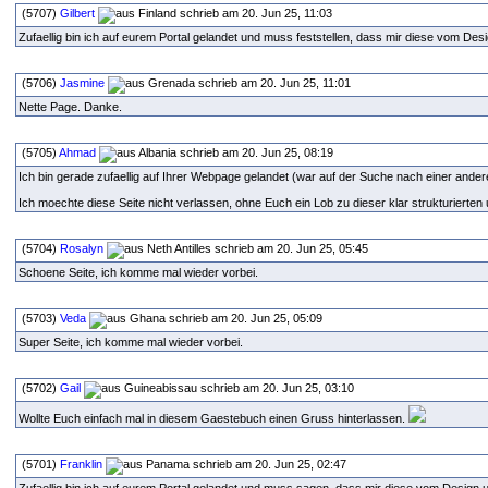
(5707)
Gilbert
schrieb am 20. Jun 25, 11:03
Zufaellig bin ich auf eurem Portal gelandet und muss feststellen, dass mir diese vom Desi
(5706)
Jasmine
schrieb am 20. Jun 25, 11:01
Nette Page. Danke.
(5705)
Ahmad
schrieb am 20. Jun 25, 08:19
Ich bin gerade zufaellig auf Ihrer Webpage gelandet (war auf der Suche nach einer and
Ich moechte diese Seite nicht verlassen, ohne Euch ein Lob zu dieser klar strukturierten
(5704)
Rosalyn
schrieb am 20. Jun 25, 05:45
Schoene Seite, ich komme mal wieder vorbei.
(5703)
Veda
schrieb am 20. Jun 25, 05:09
Super Seite, ich komme mal wieder vorbei.
(5702)
Gail
schrieb am 20. Jun 25, 03:10
Wollte Euch einfach mal in diesem Gaestebuch einen Gruss hinterlassen.
(5701)
Franklin
schrieb am 20. Jun 25, 02:47