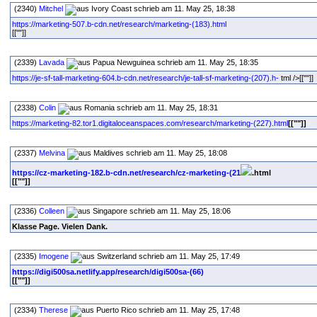
(2340)
Mitchel
schrieb am 11. May 25, 18:38
https://marketing-507.b-cdn.net/research/marketing-(183).html
[[""]]
(2339)
Lavada
schrieb am 11. May 25, 18:35
https://je-sf-tall-marketing-604.b-cdn.net/research/je-tall-sf-marketing-(207).h-
tml />[[""]]
(2338)
Colin
schrieb am 11. May 25, 18:31
https://marketing-82.tor1.digitaloceanspaces.com/research/marketing-(227).html
[[""]]
(2337)
Melvina
schrieb am 11. May 25, 18:08
https://cz-marketing-182.b-cdn.net/research/cz-marketing-(21
.html
[[""]]
(2336)
Colleen
schrieb am 11. May 25, 18:06
Klasse Page. Vielen Dank.
(2335)
Imogene
schrieb am 11. May 25, 17:49
https://digi500sa.netlify.app/research/digi500sa-(66)
[[""]]
(2334)
Therese
schrieb am 11. May 25, 17:48