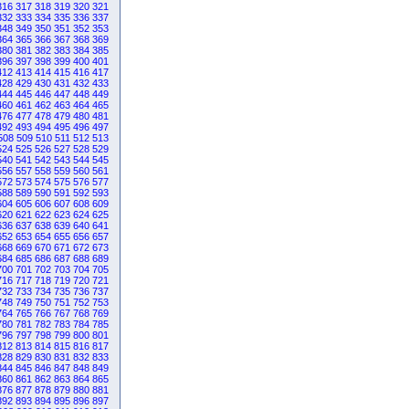
316
317
318
319
320
321
332
333
334
335
336
337
348
349
350
351
352
353
364
365
366
367
368
369
380
381
382
383
384
385
396
397
398
399
400
401
412
413
414
415
416
417
428
429
430
431
432
433
444
445
446
447
448
449
460
461
462
463
464
465
476
477
478
479
480
481
492
493
494
495
496
497
508
509
510
511
512
513
524
525
526
527
528
529
540
541
542
543
544
545
556
557
558
559
560
561
572
573
574
575
576
577
588
589
590
591
592
593
604
605
606
607
608
609
620
621
622
623
624
625
636
637
638
639
640
641
652
653
654
655
656
657
668
669
670
671
672
673
684
685
686
687
688
689
700
701
702
703
704
705
716
717
718
719
720
721
732
733
734
735
736
737
748
749
750
751
752
753
764
765
766
767
768
769
780
781
782
783
784
785
796
797
798
799
800
801
812
813
814
815
816
817
828
829
830
831
832
833
844
845
846
847
848
849
860
861
862
863
864
865
876
877
878
879
880
881
892
893
894
895
896
897