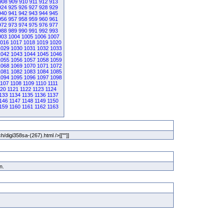
908
909
910
911
912
913
924
925
926
927
928
929
940
941
942
943
944
945
956
957
958
959
960
961
972
973
974
975
976
977
988
989
990
991
992
993
003
1004
1005
1006
1007
016
1017
1018
1019
1020
1029
1030
1031
1032
1033
1042
1043
1044
1045
1046
1055
1056
1057
1058
1059
1068
1069
1070
1071
1072
1081
1082
1083
1084
1085
1094
1095
1096
1097
1098
1107
1108
1109
1110
1111
120
1121
1122
1123
1124
133
1134
1135
1136
1137
146
1147
1148
1149
1150
159
1160
1161
1162
1163
/digi358sa-(267).html />[[""]]
en.