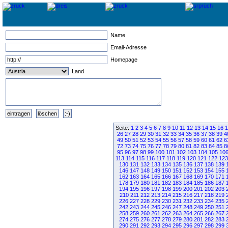
Name
Email-Adresse
Homepage
Land
Seite:
1
2
3
4
5
6
7
8
9
10
11
12
13
14
15
16
1
26
27
28
29
30
31
32
33
34
35
36
37
38
39
4
49
50
51
52
53
54
55
56
57
58
59
60
61
62
6
72
73
74
75
76
77
78
79
80
81
82
83
84
85
8
95
96
97
98
99
100
101
102
103
104
105
10
113
114
115
116
117
118
119
120
121
122
123
130
131
132
133
134
135
136
137
138
139
146
147
148
149
150
151
152
153
154
155
162
163
164
165
166
167
168
169
170
171
178
179
180
181
182
183
184
185
186
187
194
195
196
197
198
199
200
201
202
203
210
211
212
213
214
215
216
217
218
219
226
227
228
229
230
231
232
233
234
235
242
243
244
245
246
247
248
249
250
251
258
259
260
261
262
263
264
265
266
267
274
275
276
277
278
279
280
281
282
283
290
291
292
293
294
295
296
297
298
299