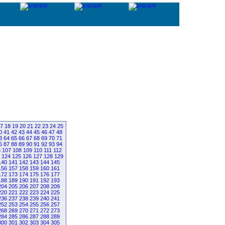
7
18
19
20
21
22
23
24
25
0
41
42
43
44
45
46
47
48
3
64
65
66
67
68
69
70
71
6
87
88
89
90
91
92
93
94
6
107
108
109
110
111
112
124
125
126
127
128
129
140
141
142
143
144
145
156
157
158
159
160
161
172
173
174
175
176
177
188
189
190
191
192
193
204
205
206
207
208
209
220
221
222
223
224
225
236
237
238
239
240
241
252
253
254
255
256
257
268
269
270
271
272
273
284
285
286
287
288
289
300
301
302
303
304
305