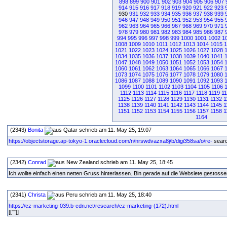
898
899
900
901
902
903
904
905
906
907
914
915
916
917
918
919
920
921
922
923
930
931
932
933
934
935
936
937
938
939
946
947
948
949
950
951
952
953
954
955
962
963
964
965
966
967
968
969
970
971
978
979
980
981
982
983
984
985
986
987
994
995
996
997
998
999
1000
1001
1002
1
1008
1009
1010
1011
1012
1013
1014
1015
1
1021
1022
1023
1024
1025
1026
1027
1028
1034
1035
1036
1037
1038
1039
1040
1041
1047
1048
1049
1050
1051
1052
1053
1054
1060
1061
1062
1063
1064
1065
1066
1067
1073
1074
1075
1076
1077
1078
1079
1080
1086
1087
1088
1089
1090
1091
1092
1093
1099
1100
1101
1102
1103
1104
1105
1106
1112
1113
1114
1115
1116
1117
1118
1119
1
1125
1126
1127
1128
1129
1130
1131
1132
1
1138
1139
1140
1141
1142
1143
1144
1145
1
1151
1152
1153
1154
1155
1156
1157
1158
1
1164
(2343)
Bonita
schrieb am 11. May 25, 19:07
https://objectstorage.ap-tokyo-1.oraclecloud.com/n/nrswdvazxa8j/b/digi358sa/o/re-
search
(2342)
Conrad
schrieb am 11. May 25, 18:45
Ich wollte einfach einen netten Gruss hinterlassen. Bin gerade auf die Websiete gestoss
(2341)
Christa
schrieb am 11. May 25, 18:40
https://cz-marketing-039.b-cdn.net/research/cz-marketing-(172).html
[[""]]