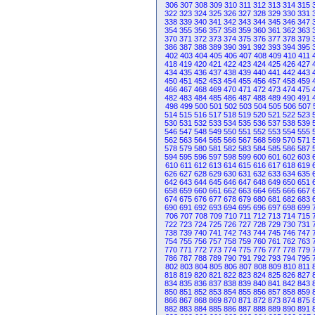
306
307
308
309
310
311
312
313
314
315
322
323
324
325
326
327
328
329
330
331
338
339
340
341
342
343
344
345
346
347
354
355
356
357
358
359
360
361
362
363
370
371
372
373
374
375
376
377
378
379
386
387
388
389
390
391
392
393
394
395
402
403
404
405
406
407
408
409
410
411
418
419
420
421
422
423
424
425
426
427
434
435
436
437
438
439
440
441
442
443
450
451
452
453
454
455
456
457
458
459
466
467
468
469
470
471
472
473
474
475
482
483
484
485
486
487
488
489
490
491
498
499
500
501
502
503
504
505
506
507
514
515
516
517
518
519
520
521
522
523
530
531
532
533
534
535
536
537
538
539
546
547
548
549
550
551
552
553
554
555
562
563
564
565
566
567
568
569
570
571
578
579
580
581
582
583
584
585
586
587
594
595
596
597
598
599
600
601
602
603
610
611
612
613
614
615
616
617
618
619
626
627
628
629
630
631
632
633
634
635
642
643
644
645
646
647
648
649
650
651
658
659
660
661
662
663
664
665
666
667
674
675
676
677
678
679
680
681
682
683
690
691
692
693
694
695
696
697
698
699
706
707
708
709
710
711
712
713
714
715
722
723
724
725
726
727
728
729
730
731
738
739
740
741
742
743
744
745
746
747
754
755
756
757
758
759
760
761
762
763
770
771
772
773
774
775
776
777
778
779
786
787
788
789
790
791
792
793
794
795
802
803
804
805
806
807
808
809
810
811
818
819
820
821
822
823
824
825
826
827
834
835
836
837
838
839
840
841
842
843
850
851
852
853
854
855
856
857
858
859
866
867
868
869
870
871
872
873
874
875
882
883
884
885
886
887
888
889
890
891