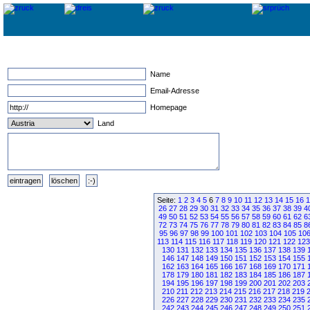
Name
Email-Adresse
Homepage
Land
Seite:
1
2
3
4
5
6
7
8
9
10
11
12
13
14
15
16
1
26
27
28
29
30
31
32
33
34
35
36
37
38
39
4
49
50
51
52
53
54
55
56
57
58
59
60
61
62
6
72
73
74
75
76
77
78
79
80
81
82
83
84
85
8
95
96
97
98
99
100
101
102
103
104
105
10
113
114
115
116
117
118
119
120
121
122
123
130
131
132
133
134
135
136
137
138
139
146
147
148
149
150
151
152
153
154
155
162
163
164
165
166
167
168
169
170
171
178
179
180
181
182
183
184
185
186
187
194
195
196
197
198
199
200
201
202
203
210
211
212
213
214
215
216
217
218
219
226
227
228
229
230
231
232
233
234
235
242
243
244
245
246
247
248
249
250
251