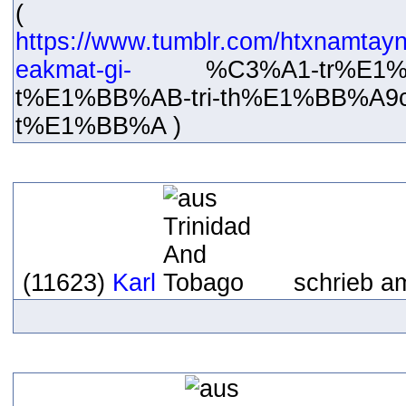
(
https://www.tumblr.com/htxnamt
eakmat-gi-
%C3%A1-tr%E1%BB%
t%E1%BB%AB-tri-th%E1%BB%A
t%E1%BB%A )
(11623)
Karl
schrieb a