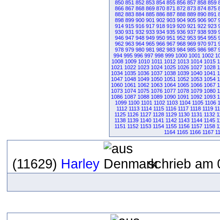
850
851
852
853
854
855
856
857
858
859
866
867
868
869
870
871
872
873
874
875
882
883
884
885
886
887
888
889
890
891
898
899
900
901
902
903
904
905
906
907
914
915
916
917
918
919
920
921
922
923
930
931
932
933
934
935
936
937
938
939
946
947
948
949
950
951
952
953
954
955
962
963
964
965
966
967
968
969
970
971
978
979
980
981
982
983
984
985
986
987
994
995
996
997
998
999
1000
1001
1002
1
1008
1009
1010
1011
1012
1013
1014
1015
1
1021
1022
1023
1024
1025
1026
1027
1028
1034
1035
1036
1037
1038
1039
1040
1041
1047
1048
1049
1050
1051
1052
1053
1054
1060
1061
1062
1063
1064
1065
1066
1067
1073
1074
1075
1076
1077
1078
1079
1080
1086
1087
1088
1089
1090
1091
1092
1093
1099
1100
1101
1102
1103
1104
1105
1106
1112
1113
1114
1115
1116
1117
1118
1119
1
1125
1126
1127
1128
1129
1130
1131
1132
1
1138
1139
1140
1141
1142
1143
1144
1145
1
1151
1152
1153
1154
1155
1156
1157
1158
1
1164
1165
1166
1167
1
(11629)
Harley
schrieb am 