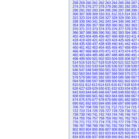
258
259
260
261
262
263
264
265
266
267
274
275
276
277
278
279
280
281
282
283
290
291
292
293
294
295
296
297
298
299
306
307
308
309
310
311
312
313
314
315
322
323
324
325
326
327
328
329
330
331
338
339
340
341
342
343
344
345
346
347
354
355
356
357
358
359
360
361
362
363
370
371
372
373
374
375
376
377
378
379
386
387
388
389
390
391
392
393
394
395
402
403
404
405
406
407
408
409
410
411
418
419
420
421
422
423
424
425
426
427
434
435
436
437
438
439
440
441
442
443
450
451
452
453
454
455
456
457
458
459
466
467
468
469
470
471
472
473
474
475
482
483
484
485
486
487
488
489
490
491
498
499
500
501
502
503
504
505
506
507
514
515
516
517
518
519
520
521
522
523
530
531
532
533
534
535
536
537
538
539
546
547
548
549
550
551
552
553
554
555
562
563
564
565
566
567
568
569
570
571
578
579
580
581
582
583
584
585
586
587
594
595
596
597
598
599
600
601
602
603
610
611
612
613
614
615
616
617
618
619
626
627
628
629
630
631
632
633
634
635
642
643
644
645
646
647
648
649
650
651
658
659
660
661
662
663
664
665
666
667
674
675
676
677
678
679
680
681
682
683
690
691
692
693
694
695
696
697
698
699
706
707
708
709
710
711
712
713
714
715
722
723
724
725
726
727
728
729
730
731
738
739
740
741
742
743
744
745
746
747
754
755
756
757
758
759
760
761
762
763
770
771
772
773
774
775
776
777
778
779
786
787
788
789
790
791
792
793
794
795
802
803
804
805
806
807
808
809
810
811
818
819
820
821
822
823
824
825
826
827
834
835
836
837
838
839
840
841
842
843