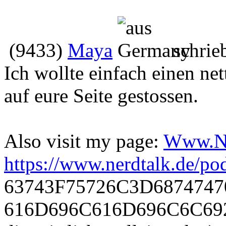
(9433)
Maya
schrie
Ich wollte einfach einen ne
auf eure Seite gestossen.
Also visit my page:
Www.Ne
https://www.nerdtalk.de
63743F75726C3D6874747
616D696C616D696C6C692F/