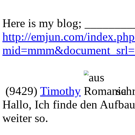
Here is my blog; ________
http://emjun.com/index.php
mid=mmm&document_srl=
(9429)
Timothy
schr
Hallo, Ich finde den Aufbau
weiter so.