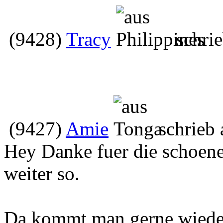
(9428)
Tracy
schrie
(9427)
Amie
schrieb 
Hey Danke fuer die schoene
weiter so.
Da kommt man gerne wiede