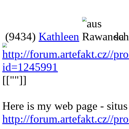
(9434)
Kathleen
sch
[[""]]
Here is my web page - situs 
http://forum.artefakt.cz//p