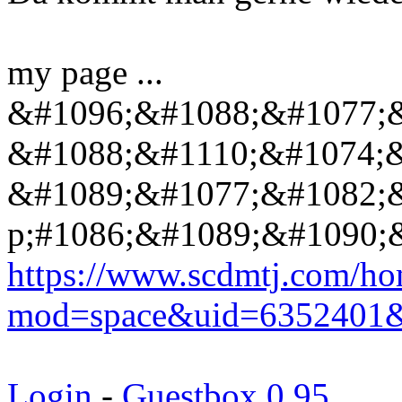
my page ...
&#1096;&#1088;&#1077;&
&#1088;&#1110;&#1074;
&#1089;&#1077;&#1082;
p;#1086;&#1089;&#1090;
https://www.scdmtj.com/h
mod=space&uid=6352401&
Login
-
Guestbox 0.95