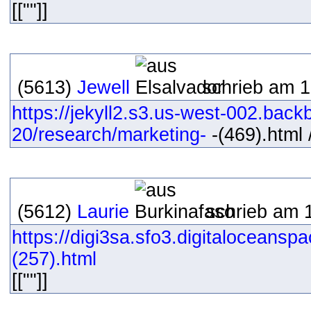
[[""]]
(5613)
Jewell
schrieb am 1
https://jekyll2.s3.us-west-002.bac
20/research/marketing-
-(469).html /
(5612)
Laurie
schrieb am 1
https://digi3sa.sfo3.digitaloceansp
(257).html
[[""]]