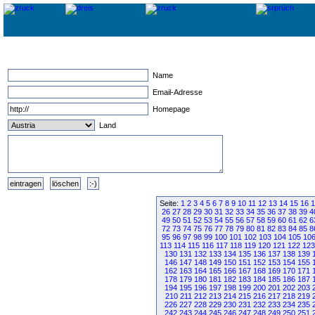
Name
Email-Adresse
Homepage
Land
Seite:
1
2
3
4
5
6
7
8
9
10
11
12
13
14
15
16
1
26
27
28
29
30
31
32
33
34
35
36
37
38
39
4
49
50
51
52
53
54
55
56
57
58
59
60
61
62
6
72
73
74
75
76
77
78
79
80
81
82
83
84
85
8
95
96
97
98
99
100
101
102
103
104
105
10
113
114
115
116
117
118
119
120
121
122
123
130
131
132
133
134
135
136
137
138
139
146
147
148
149
150
151
152
153
154
155
162
163
164
165
166
167
168
169
170
171
178
179
180
181
182
183
184
185
186
187
194
195
196
197
198
199
200
201
202
203
210
211
212
213
214
215
216
217
218
219
226
227
228
229
230
231
232
233
234
235
242
243
244
245
246
247
248
249
250
251