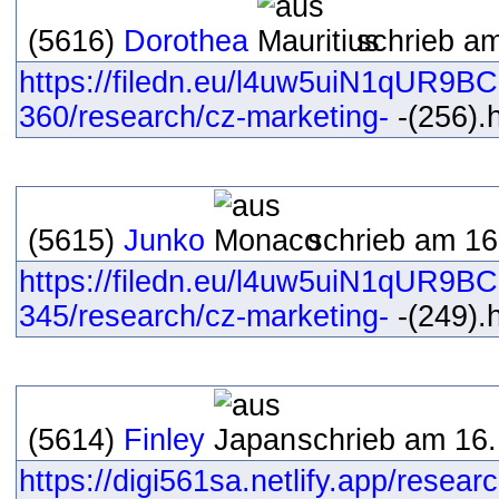
(5616)
Dorothea
schrieb am
https://filedn.eu/l4uw5uiN1qUR9B
360/research/cz-marketing-
-(256).h
(5615)
Junko
schrieb am 16
https://filedn.eu/l4uw5uiN1qUR9B
345/research/cz-marketing-
-(249).h
(5614)
Finley
schrieb am 16.
https://digi561sa.netlify.app/resear