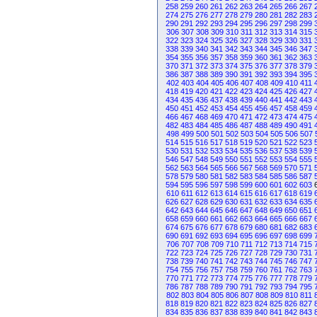
258
259
260
261
262
263
264
265
266
267
274
275
276
277
278
279
280
281
282
283
290
291
292
293
294
295
296
297
298
299
306
307
308
309
310
311
312
313
314
315
322
323
324
325
326
327
328
329
330
331
338
339
340
341
342
343
344
345
346
347
354
355
356
357
358
359
360
361
362
363
370
371
372
373
374
375
376
377
378
379
386
387
388
389
390
391
392
393
394
395
402
403
404
405
406
407
408
409
410
411
418
419
420
421
422
423
424
425
426
427
434
435
436
437
438
439
440
441
442
443
450
451
452
453
454
455
456
457
458
459
466
467
468
469
470
471
472
473
474
475
482
483
484
485
486
487
488
489
490
491
498
499
500
501
502
503
504
505
506
507
514
515
516
517
518
519
520
521
522
523
530
531
532
533
534
535
536
537
538
539
546
547
548
549
550
551
552
553
554
555
562
563
564
565
566
567
568
569
570
571
578
579
580
581
582
583
584
585
586
587
594
595
596
597
598
599
600
601
602
603
610
611
612
613
614
615
616
617
618
619
626
627
628
629
630
631
632
633
634
635
642
643
644
645
646
647
648
649
650
651
658
659
660
661
662
663
664
665
666
667
674
675
676
677
678
679
680
681
682
683
690
691
692
693
694
695
696
697
698
699
706
707
708
709
710
711
712
713
714
715
722
723
724
725
726
727
728
729
730
731
738
739
740
741
742
743
744
745
746
747
754
755
756
757
758
759
760
761
762
763
770
771
772
773
774
775
776
777
778
779
786
787
788
789
790
791
792
793
794
795
802
803
804
805
806
807
808
809
810
811
818
819
820
821
822
823
824
825
826
827
834
835
836
837
838
839
840
841
842
843