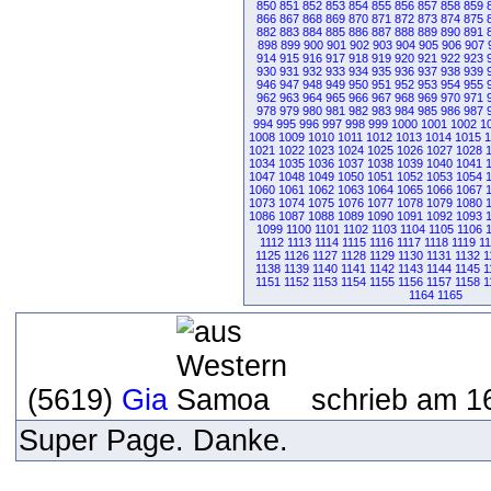
850
851
852
853
854
855
856
857
858
859
866
867
868
869
870
871
872
873
874
875
882
883
884
885
886
887
888
889
890
891
898
899
900
901
902
903
904
905
906
907
914
915
916
917
918
919
920
921
922
923
930
931
932
933
934
935
936
937
938
939
946
947
948
949
950
951
952
953
954
955
962
963
964
965
966
967
968
969
970
971
978
979
980
981
982
983
984
985
986
987
994
995
996
997
998
999
1000
1001
1002
1
1008
1009
1010
1011
1012
1013
1014
1015
1
1021
1022
1023
1024
1025
1026
1027
1028
1034
1035
1036
1037
1038
1039
1040
1041
1047
1048
1049
1050
1051
1052
1053
1054
1060
1061
1062
1063
1064
1065
1066
1067
1073
1074
1075
1076
1077
1078
1079
1080
1086
1087
1088
1089
1090
1091
1092
1093
1099
1100
1101
1102
1103
1104
1105
1106
1112
1113
1114
1115
1116
1117
1118
1119
1
1125
1126
1127
1128
1129
1130
1131
1132
1
1138
1139
1140
1141
1142
1143
1144
1145
1
1151
1152
1153
1154
1155
1156
1157
1158
1
1164
1165
(5619)
Gia
schrieb am 16
Super Page. Danke.