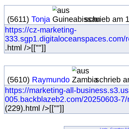
(5611)
Tonja
schrieb am 1
https://cz-marketing-
333.sgp1.digitaloceanspaces.com/r
.html />[[""]]
(5610)
Raymundo
schrieb a
https://marketing-all-business.s3.us
005.backblazeb2.com/20250603-7/r
(229).html />[[""]]