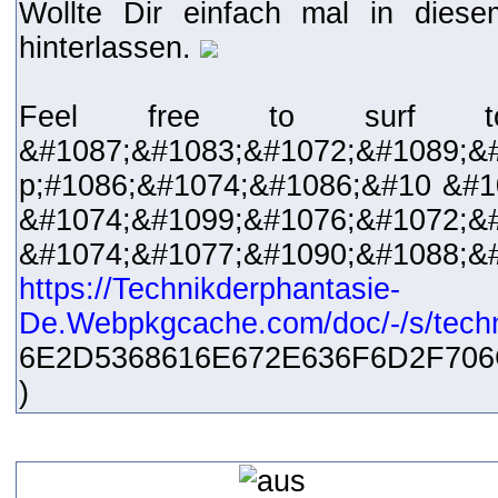
Wollte Dir einfach mal in dies
hinterlassen.
Feel free to surf 
&#1087;&#1083;&#1072;&#1089;&
p;#1086;&#1074;&#1086;&#10 &#1
&#1074;&#1099;&#1076;&#1072;&
&#1074;&#1077;&#1090;&#1
https://Technikderphantasie-
De.Webpkgcache.com/doc/-/s/tech
6E2D5368616E672E636F6D2F706C
)