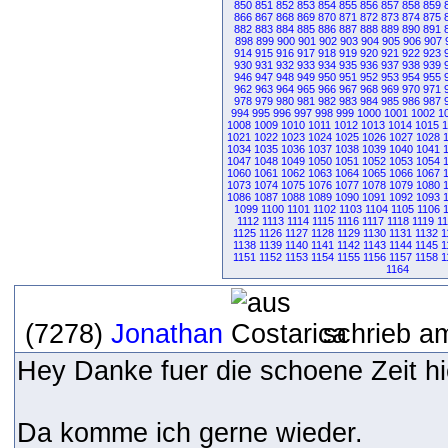
850
851
852
853
854
855
856
857
858
859
866
867
868
869
870
871
872
873
874
875
882
883
884
885
886
887
888
889
890
891
898
899
900
901
902
903
904
905
906
907
914
915
916
917
918
919
920
921
922
923
930
931
932
933
934
935
936
937
938
939
946
947
948
949
950
951
952
953
954
955
962
963
964
965
966
967
968
969
970
971
978
979
980
981
982
983
984
985
986
987
994
995
996
997
998
999
1000
1001
1002
1
1008
1009
1010
1011
1012
1013
1014
1015
1
1021
1022
1023
1024
1025
1026
1027
1028
1034
1035
1036
1037
1038
1039
1040
1041
1047
1048
1049
1050
1051
1052
1053
1054
1060
1061
1062
1063
1064
1065
1066
1067
1073
1074
1075
1076
1077
1078
1079
1080
1086
1087
1088
1089
1090
1091
1092
1093
1099
1100
1101
1102
1103
1104
1105
1106
1112
1113
1114
1115
1116
1117
1118
1119
1
1125
1126
1127
1128
1129
1130
1131
1132
1
1138
1139
1140
1141
1142
1143
1144
1145
1
1151
1152
1153
1154
1155
1156
1157
1158
1
1164
(7278)
Jonathan
schrieb a
Hey Danke fuer die schoene Zeit hi
Da komme ich gerne wieder.