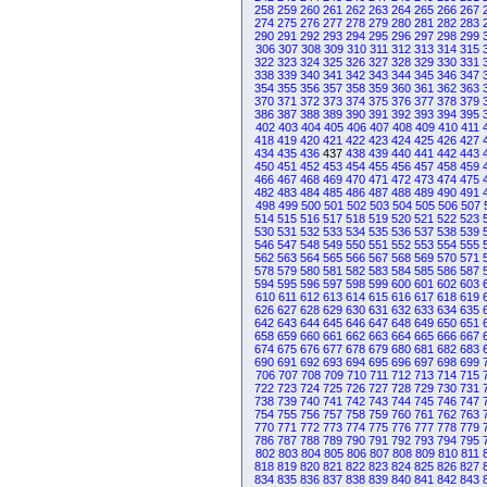
258
259
260
261
262
263
264
265
266
267
274
275
276
277
278
279
280
281
282
283
290
291
292
293
294
295
296
297
298
299
306
307
308
309
310
311
312
313
314
315
322
323
324
325
326
327
328
329
330
331
338
339
340
341
342
343
344
345
346
347
354
355
356
357
358
359
360
361
362
363
370
371
372
373
374
375
376
377
378
379
386
387
388
389
390
391
392
393
394
395
402
403
404
405
406
407
408
409
410
411
418
419
420
421
422
423
424
425
426
427
434
435
436
437
438
439
440
441
442
443
450
451
452
453
454
455
456
457
458
459
466
467
468
469
470
471
472
473
474
475
482
483
484
485
486
487
488
489
490
491
498
499
500
501
502
503
504
505
506
507
514
515
516
517
518
519
520
521
522
523
530
531
532
533
534
535
536
537
538
539
546
547
548
549
550
551
552
553
554
555
562
563
564
565
566
567
568
569
570
571
578
579
580
581
582
583
584
585
586
587
594
595
596
597
598
599
600
601
602
603
610
611
612
613
614
615
616
617
618
619
626
627
628
629
630
631
632
633
634
635
642
643
644
645
646
647
648
649
650
651
658
659
660
661
662
663
664
665
666
667
674
675
676
677
678
679
680
681
682
683
690
691
692
693
694
695
696
697
698
699
706
707
708
709
710
711
712
713
714
715
722
723
724
725
726
727
728
729
730
731
738
739
740
741
742
743
744
745
746
747
754
755
756
757
758
759
760
761
762
763
770
771
772
773
774
775
776
777
778
779
786
787
788
789
790
791
792
793
794
795
802
803
804
805
806
807
808
809
810
811
818
819
820
821
822
823
824
825
826
827
834
835
836
837
838
839
840
841
842
843