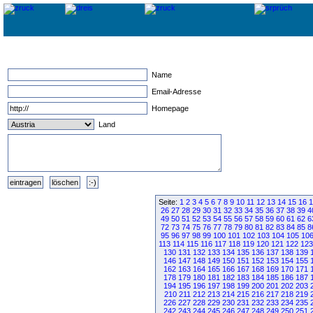
Name
Email-Adresse
Homepage
Land
Seite:
1
2
3
4
5
6
7
8
9
10
11
12
13
14
15
16
1
26
27
28
29
30
31
32
33
34
35
36
37
38
39
4
49
50
51
52
53
54
55
56
57
58
59
60
61
62
6
72
73
74
75
76
77
78
79
80
81
82
83
84
85
8
95
96
97
98
99
100
101
102
103
104
105
10
113
114
115
116
117
118
119
120
121
122
123
130
131
132
133
134
135
136
137
138
139
146
147
148
149
150
151
152
153
154
155
162
163
164
165
166
167
168
169
170
171
178
179
180
181
182
183
184
185
186
187
194
195
196
197
198
199
200
201
202
203
210
211
212
213
214
215
216
217
218
219
226
227
228
229
230
231
232
233
234
235
242
243
244
245
246
247
248
249
250
251