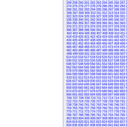
258
259
260
261
262
263
264
265
266
267
274
275
276
277
278
279
280
281
282
283
290
291
292
293
294
295
296
297
298
299
306
307
308
309
310
311
312
313
314
315
322
323
324
325
326
327
328
329
330
331
338
339
340
341
342
343
344
345
346
347
354
355
356
357
358
359
360
361
362
363
370
371
372
373
374
375
376
377
378
379
386
387
388
389
390
391
392
393
394
395
402
403
404
405
406
407
408
409
410
411
418
419
420
421
422
423
424
425
426
427
434
435
436
437
438
439
440
441
442
443
450
451
452
453
454
455
456
457
458
459
466
467
468
469
470
471
472
473
474
475
482
483
484
485
486
487
488
489
490
491
498
499
500
501
502
503
504
505
506
507
514
515
516
517
518
519
520
521
522
523
530
531
532
533
534
535
536
537
538
539
546
547
548
549
550
551
552
553
554
555
562
563
564
565
566
567
568
569
570
571
578
579
580
581
582
583
584
585
586
587
594
595
596
597
598
599
600
601
602
603
610
611
612
613
614
615
616
617
618
619
626
627
628
629
630
631
632
633
634
635
642
643
644
645
646
647
648
649
650
651
658
659
660
661
662
663
664
665
666
667
674
675
676
677
678
679
680
681
682
683
690
691
692
693
694
695
696
697
698
699
706
707
708
709
710
711
712
713
714
715
722
723
724
725
726
727
728
729
730
731
738
739
740
741
742
743
744
745
746
747
754
755
756
757
758
759
760
761
762
763
770
771
772
773
774
775
776
777
778
779
786
787
788
789
790
791
792
793
794
795
802
803
804
805
806
807
808
809
810
811
818
819
820
821
822
823
824
825
826
827
834
835
836
837
838
839
840
841
842
843