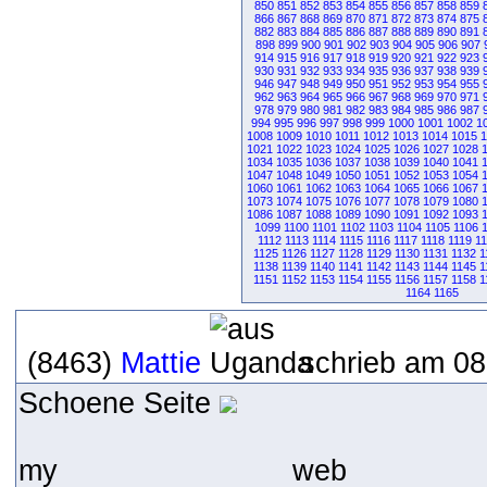
850
851
852
853
854
855
856
857
858
859
866
867
868
869
870
871
872
873
874
875
882
883
884
885
886
887
888
889
890
891
898
899
900
901
902
903
904
905
906
907
914
915
916
917
918
919
920
921
922
923
930
931
932
933
934
935
936
937
938
939
946
947
948
949
950
951
952
953
954
955
962
963
964
965
966
967
968
969
970
971
978
979
980
981
982
983
984
985
986
987
994
995
996
997
998
999
1000
1001
1002
1
1008
1009
1010
1011
1012
1013
1014
1015
1
1021
1022
1023
1024
1025
1026
1027
1028
1034
1035
1036
1037
1038
1039
1040
1041
1047
1048
1049
1050
1051
1052
1053
1054
1060
1061
1062
1063
1064
1065
1066
1067
1073
1074
1075
1076
1077
1078
1079
1080
1086
1087
1088
1089
1090
1091
1092
1093
1099
1100
1101
1102
1103
1104
1105
1106
1112
1113
1114
1115
1116
1117
1118
1119
1
1125
1126
1127
1128
1129
1130
1131
1132
1
1138
1139
1140
1141
1142
1143
1144
1145
1
1151
1152
1153
1154
1155
1156
1157
1158
1
1164
1165
(8463)
Mattie
schrieb am 08
Schoene Seite
my web 