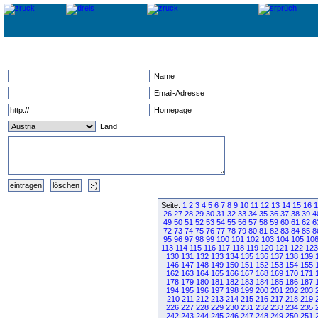
Name
Email-Adresse
Homepage
Land
Seite:
1
2
3
4
5
6
7
8
9
10
11
12
13
14
15
16
1
26
27
28
29
30
31
32
33
34
35
36
37
38
39
4
49
50
51
52
53
54
55
56
57
58
59
60
61
62
6
72
73
74
75
76
77
78
79
80
81
82
83
84
85
8
95
96
97
98
99
100
101
102
103
104
105
10
113
114
115
116
117
118
119
120
121
122
123
130
131
132
133
134
135
136
137
138
139
146
147
148
149
150
151
152
153
154
155
162
163
164
165
166
167
168
169
170
171
178
179
180
181
182
183
184
185
186
187
194
195
196
197
198
199
200
201
202
203
210
211
212
213
214
215
216
217
218
219
226
227
228
229
230
231
232
233
234
235
242
243
244
245
246
247
248
249
250
251