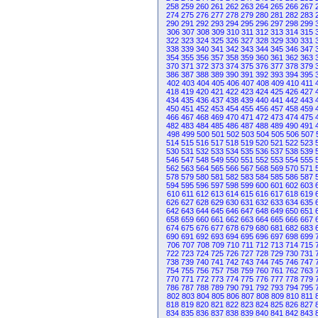
258
259
260
261
262
263
264
265
266
267
274
275
276
277
278
279
280
281
282
283
290
291
292
293
294
295
296
297
298
299
306
307
308
309
310
311
312
313
314
315
322
323
324
325
326
327
328
329
330
331
338
339
340
341
342
343
344
345
346
347
354
355
356
357
358
359
360
361
362
363
370
371
372
373
374
375
376
377
378
379
386
387
388
389
390
391
392
393
394
395
402
403
404
405
406
407
408
409
410
411
418
419
420
421
422
423
424
425
426
427
434
435
436
437
438
439
440
441
442
443
450
451
452
453
454
455
456
457
458
459
466
467
468
469
470
471
472
473
474
475
482
483
484
485
486
487
488
489
490
491
498
499
500
501
502
503
504
505
506
507
514
515
516
517
518
519
520
521
522
523
530
531
532
533
534
535
536
537
538
539
546
547
548
549
550
551
552
553
554
555
562
563
564
565
566
567
568
569
570
571
578
579
580
581
582
583
584
585
586
587
594
595
596
597
598
599
600
601
602
603
610
611
612
613
614
615
616
617
618
619
626
627
628
629
630
631
632
633
634
635
642
643
644
645
646
647
648
649
650
651
658
659
660
661
662
663
664
665
666
667
674
675
676
677
678
679
680
681
682
683
690
691
692
693
694
695
696
697
698
699
706
707
708
709
710
711
712
713
714
715
722
723
724
725
726
727
728
729
730
731
738
739
740
741
742
743
744
745
746
747
754
755
756
757
758
759
760
761
762
763
770
771
772
773
774
775
776
777
778
779
786
787
788
789
790
791
792
793
794
795
802
803
804
805
806
807
808
809
810
811
818
819
820
821
822
823
824
825
826
827
834
835
836
837
838
839
840
841
842
843