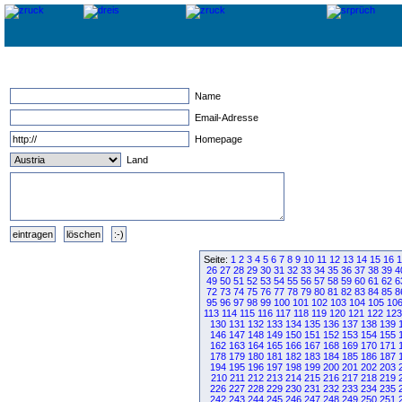
Name
Email-Adresse
Homepage
Land
Seite:
1
2
3
4
5
6
7
8
9
10
11
12
13
14
15
16
1
26
27
28
29
30
31
32
33
34
35
36
37
38
39
4
49
50
51
52
53
54
55
56
57
58
59
60
61
62
6
72
73
74
75
76
77
78
79
80
81
82
83
84
85
8
95
96
97
98
99
100
101
102
103
104
105
10
113
114
115
116
117
118
119
120
121
122
123
130
131
132
133
134
135
136
137
138
139
146
147
148
149
150
151
152
153
154
155
162
163
164
165
166
167
168
169
170
171
178
179
180
181
182
183
184
185
186
187
194
195
196
197
198
199
200
201
202
203
210
211
212
213
214
215
216
217
218
219
226
227
228
229
230
231
232
233
234
235
242
243
244
245
246
247
248
249
250
251