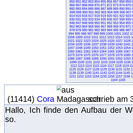
850
851
852
853
854
855
856
857
858
859
866
867
868
869
870
871
872
873
874
875
882
883
884
885
886
887
888
889
890
891
898
899
900
901
902
903
904
905
906
907
914
915
916
917
918
919
920
921
922
923
930
931
932
933
934
935
936
937
938
939
946
947
948
949
950
951
952
953
954
955
962
963
964
965
966
967
968
969
970
971
978
979
980
981
982
983
984
985
986
987
994
995
996
997
998
999
1000
1001
1002
1
1008
1009
1010
1011
1012
1013
1014
1015
1
1021
1022
1023
1024
1025
1026
1027
1028
1034
1035
1036
1037
1038
1039
1040
1041
1047
1048
1049
1050
1051
1052
1053
1054
1060
1061
1062
1063
1064
1065
1066
1067
1073
1074
1075
1076
1077
1078
1079
1080
1086
1087
1088
1089
1090
1091
1092
1093
1099
1100
1101
1102
1103
1104
1105
1106
1112
1113
1114
1115
1116
1117
1118
1119
1
1125
1126
1127
1128
1129
1130
1131
1132
1
1138
1139
1140
1141
1142
1143
1144
1145
1
1151
1152
1153
1154
1155
1156
1157
1158
1
1164
1165
(11414)
Cora
schrieb am 3
Hallo, Ich finde den Aufbau der W
so.