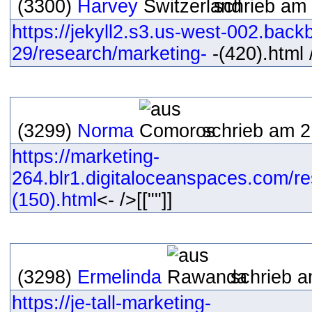
(3300)
Harvey
schrieb am 
https://jekyll2.s3.us-west-002.bac
29/research/marketing-
-(420).html /
(3299)
Norma
schrieb am 2
https://marketing-
264.blr1.digitaloceanspaces.com/r
(150).html
<- />[[""]]
(3298)
Ermelinda
schrieb a
https://je-tall-marketing-