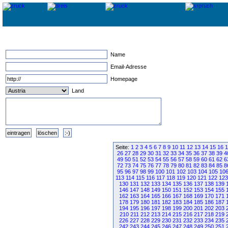
Name
Email-Adresse
Homepage
Land
Seite:
1
2
3
4
5
6
7
8
9
10
11
12
13
14
15
16
1
26
27
28
29
30
31
32
33
34
35
36
37
38
39
4
49
50
51
52
53
54
55
56
57
58
59
60
61
62
6
72
73
74
75
76
77
78
79
80
81
82
83
84
85
8
95
96
97
98
99
100
101
102
103
104
105
10
113
114
115
116
117
118
119
120
121
122
123
130
131
132
133
134
135
136
137
138
139
146
147
148
149
150
151
152
153
154
155
162
163
164
165
166
167
168
169
170
171
178
179
180
181
182
183
184
185
186
187
194
195
196
197
198
199
200
201
202
203
210
211
212
213
214
215
216
217
218
219
226
227
228
229
230
231
232
233
234
235
242
243
244
245
246
247
248
249
250
251