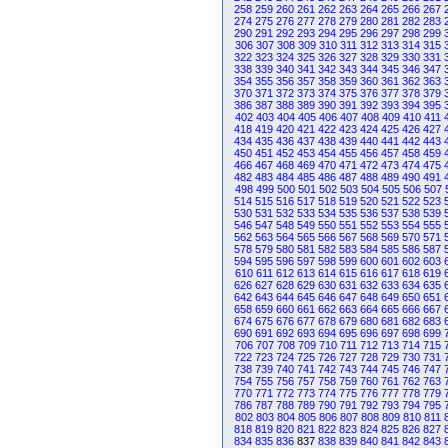
258
259
260
261
262
263
264
265
266
267
274
275
276
277
278
279
280
281
282
283
290
291
292
293
294
295
296
297
298
299
306
307
308
309
310
311
312
313
314
315
322
323
324
325
326
327
328
329
330
331
338
339
340
341
342
343
344
345
346
347
354
355
356
357
358
359
360
361
362
363
370
371
372
373
374
375
376
377
378
379
386
387
388
389
390
391
392
393
394
395
402
403
404
405
406
407
408
409
410
411
418
419
420
421
422
423
424
425
426
427
434
435
436
437
438
439
440
441
442
443
450
451
452
453
454
455
456
457
458
459
466
467
468
469
470
471
472
473
474
475
482
483
484
485
486
487
488
489
490
491
498
499
500
501
502
503
504
505
506
507
514
515
516
517
518
519
520
521
522
523
530
531
532
533
534
535
536
537
538
539
546
547
548
549
550
551
552
553
554
555
562
563
564
565
566
567
568
569
570
571
578
579
580
581
582
583
584
585
586
587
594
595
596
597
598
599
600
601
602
603
610
611
612
613
614
615
616
617
618
619
626
627
628
629
630
631
632
633
634
635
642
643
644
645
646
647
648
649
650
651
658
659
660
661
662
663
664
665
666
667
674
675
676
677
678
679
680
681
682
683
690
691
692
693
694
695
696
697
698
699
706
707
708
709
710
711
712
713
714
715
722
723
724
725
726
727
728
729
730
731
738
739
740
741
742
743
744
745
746
747
754
755
756
757
758
759
760
761
762
763
770
771
772
773
774
775
776
777
778
779
786
787
788
789
790
791
792
793
794
795
802
803
804
805
806
807
808
809
810
811
818
819
820
821
822
823
824
825
826
827
834
835
836
837
838
839
840
841
842
843