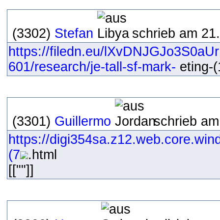
(3302)
Stefan
schrieb am 21
https://filedn.eu/lXvDNJGJo3S0a
601/research/je-tall-sf-mark-
eting-(
(3301)
Guillermo
schrieb am
https://digi354sa.z12.web.core.win
(7
.html
[[""]]