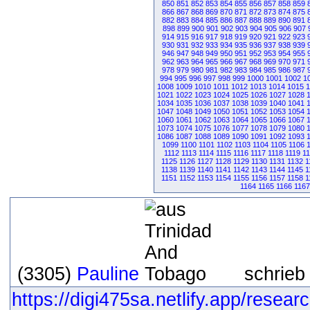
850
851
852
853
854
855
856
857
858
859
866
867
868
869
870
871
872
873
874
875
882
883
884
885
886
887
888
889
890
891
898
899
900
901
902
903
904
905
906
907
914
915
916
917
918
919
920
921
922
923
930
931
932
933
934
935
936
937
938
939
946
947
948
949
950
951
952
953
954
955
962
963
964
965
966
967
968
969
970
971
978
979
980
981
982
983
984
985
986
987
994
995
996
997
998
999
1000
1001
1002
1
1008
1009
1010
1011
1012
1013
1014
1015
1
1021
1022
1023
1024
1025
1026
1027
1028
1034
1035
1036
1037
1038
1039
1040
1041
1047
1048
1049
1050
1051
1052
1053
1054
1060
1061
1062
1063
1064
1065
1066
1067
1073
1074
1075
1076
1077
1078
1079
1080
1086
1087
1088
1089
1090
1091
1092
1093
1099
1100
1101
1102
1103
1104
1105
1106
1112
1113
1114
1115
1116
1117
1118
1119
1
1125
1126
1127
1128
1129
1130
1131
1132
1
1138
1139
1140
1141
1142
1143
1144
1145
1
1151
1152
1153
1154
1155
1156
1157
1158
1
1164
1165
1166
1167
(3305)
Pauline
schrieb
https://digi475sa.netlify.app/resear