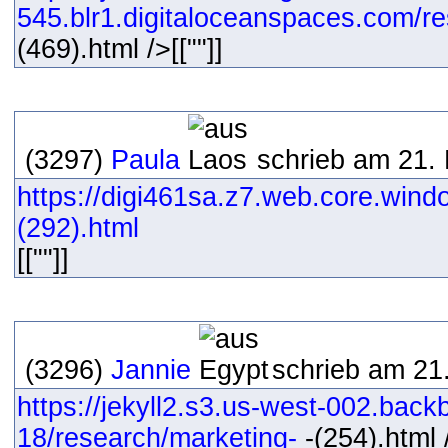
545.blr1.digitaloceanspaces.com/res
(469).html />[[""]]
(3297)
Paula
schrieb am 21.
https://digi461sa.z7.web.core.wind
(292).html
[[""]]
(3296)
Jannie
schrieb am 21
https://jekyll2.s3.us-west-002.bac
18/research/marketing-
-(254).html /