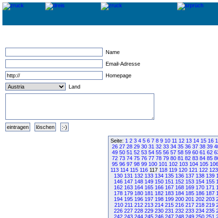
Name
Email-Adresse
Homepage
Land
Seite:
1
2
3
4
5
6
7
8
9
10
11
12
13
14
15
16
1
26
27
28
29
30
31
32
33
34
35
36
37
38
39
4
49
50
51
52
53
54
55
56
57
58
59
60
61
62
6
72
73
74
75
76
77
78
79
80
81
82
83
84
85
8
95
96
97
98
99
100
101
102
103
104
105
10
113
114
115
116
117
118
119
120
121
122
123
130
131
132
133
134
135
136
137
138
139
146
147
148
149
150
151
152
153
154
155
162
163
164
165
166
167
168
169
170
171
178
179
180
181
182
183
184
185
186
187
194
195
196
197
198
199
200
201
202
203
210
211
212
213
214
215
216
217
218
219
226
227
228
229
230
231
232
233
234
235
242
243
244
245
246
247
248
249
250
251