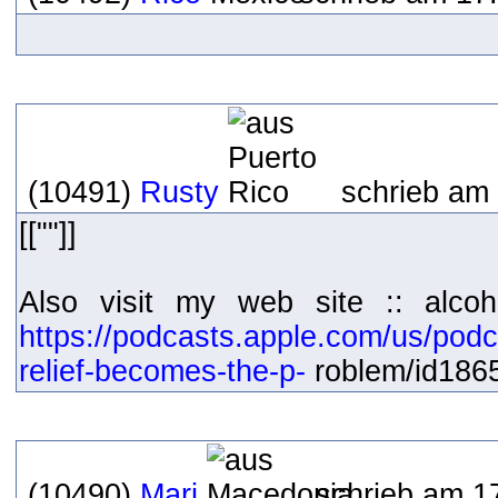
(10491)
Rusty
schrieb am 
[[""]]
Also visit my web site :: alco
https://podcasts.apple.com/us/pod
relief-becomes-the-p-
roblem/id186
(10490)
Mari
schrieb am 17