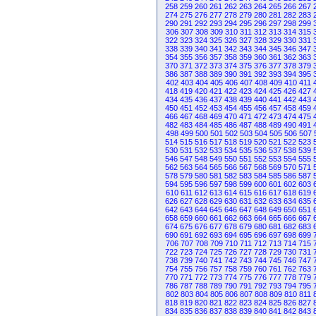
258
259
260
261
262
263
264
265
266
267
274
275
276
277
278
279
280
281
282
283
290
291
292
293
294
295
296
297
298
299
306
307
308
309
310
311
312
313
314
315
322
323
324
325
326
327
328
329
330
331
338
339
340
341
342
343
344
345
346
347
354
355
356
357
358
359
360
361
362
363
370
371
372
373
374
375
376
377
378
379
386
387
388
389
390
391
392
393
394
395
402
403
404
405
406
407
408
409
410
411
418
419
420
421
422
423
424
425
426
427
434
435
436
437
438
439
440
441
442
443
450
451
452
453
454
455
456
457
458
459
466
467
468
469
470
471
472
473
474
475
482
483
484
485
486
487
488
489
490
491
498
499
500
501
502
503
504
505
506
507
514
515
516
517
518
519
520
521
522
523
530
531
532
533
534
535
536
537
538
539
546
547
548
549
550
551
552
553
554
555
562
563
564
565
566
567
568
569
570
571
578
579
580
581
582
583
584
585
586
587
594
595
596
597
598
599
600
601
602
603
610
611
612
613
614
615
616
617
618
619
626
627
628
629
630
631
632
633
634
635
642
643
644
645
646
647
648
649
650
651
658
659
660
661
662
663
664
665
666
667
674
675
676
677
678
679
680
681
682
683
690
691
692
693
694
695
696
697
698
699
706
707
708
709
710
711
712
713
714
715
722
723
724
725
726
727
728
729
730
731
738
739
740
741
742
743
744
745
746
747
754
755
756
757
758
759
760
761
762
763
770
771
772
773
774
775
776
777
778
779
786
787
788
789
790
791
792
793
794
795
802
803
804
805
806
807
808
809
810
811
818
819
820
821
822
823
824
825
826
827
834
835
836
837
838
839
840
841
842
843