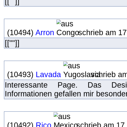
[[""]]
(10494)
Arron
schrieb am 17
[[""]]
(10493)
Lavada
schrieb am
Interessante Page. Das Des
Informationen gefallen mir besonde
(10492)
Rico
schrieb am 17.