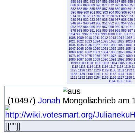
850
851
852
853
854
855
856
857
858
859
866
867
868
869
870
871
872
873
874
875
882
883
884
885
886
887
888
889
890
891
898
899
900
901
902
903
904
905
906
907
914
915
916
917
918
919
920
921
922
923
930
931
932
933
934
935
936
937
938
939
946
947
948
949
950
951
952
953
954
955
962
963
964
965
966
967
968
969
970
971
978
979
980
981
982
983
984
985
986
987
994
995
996
997
998
999
1000
1001
1002
1
1008
1009
1010
1011
1012
1013
1014
1015
1
1021
1022
1023
1024
1025
1026
1027
1028
1034
1035
1036
1037
1038
1039
1040
1041
1047
1048
1049
1050
1051
1052
1053
1054
1060
1061
1062
1063
1064
1065
1066
1067
1073
1074
1075
1076
1077
1078
1079
1080
1086
1087
1088
1089
1090
1091
1092
1093
1099
1100
1101
1102
1103
1104
1105
1106
1112
1113
1114
1115
1116
1117
1118
1119
1
1125
1126
1127
1128
1129
1130
1131
1132
1
1138
1139
1140
1141
1142
1143
1144
1145
1
1151
1152
1153
1154
1155
1156
1157
1158
1
1164
1165
1166
(10497)
Jonah
schrieb am 1
[[""]]