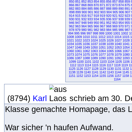
850
851
852
853
854
855
856
857
858
859
866
867
868
869
870
871
872
873
874
875
882
883
884
885
886
887
888
889
890
891
898
899
900
901
902
903
904
905
906
907
914
915
916
917
918
919
920
921
922
923
930
931
932
933
934
935
936
937
938
939
946
947
948
949
950
951
952
953
954
955
962
963
964
965
966
967
968
969
970
971
978
979
980
981
982
983
984
985
986
987
994
995
996
997
998
999
1000
1001
1002
1
1008
1009
1010
1011
1012
1013
1014
1015
1
1021
1022
1023
1024
1025
1026
1027
1028
1034
1035
1036
1037
1038
1039
1040
1041
1047
1048
1049
1050
1051
1052
1053
1054
1060
1061
1062
1063
1064
1065
1066
1067
1073
1074
1075
1076
1077
1078
1079
1080
1086
1087
1088
1089
1090
1091
1092
1093
1099
1100
1101
1102
1103
1104
1105
1106
1112
1113
1114
1115
1116
1117
1118
1119
1
1125
1126
1127
1128
1129
1130
1131
1132
1
1138
1139
1140
1141
1142
1143
1144
1145
1
1151
1152
1153
1154
1155
1156
1157
1158
1
1164
(8794)
Karl
schrieb am 30. D
Klasse gemachte Homapage, das Lay
War sicher 'n haufen Aufwand.