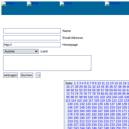
Name
Email-Adresse
Homepage
Land
Seite:
1
2
3
4
5
6
7
8
9
10
11
12
13
14
15
16
1
26
27
28
29
30
31
32
33
34
35
36
37
38
39
4
49
50
51
52
53
54
55
56
57
58
59
60
61
62
6
72
73
74
75
76
77
78
79
80
81
82
83
84
85
8
95
96
97
98
99
100
101
102
103
104
105
10
113
114
115
116
117
118
119
120
121
122
123
130
131
132
133
134
135
136
137
138
139
146
147
148
149
150
151
152
153
154
155
162
163
164
165
166
167
168
169
170
171
178
179
180
181
182
183
184
185
186
187
194
195
196
197
198
199
200
201
202
203
210
211
212
213
214
215
216
217
218
219
226
227
228
229
230
231
232
233
234
235
242
243
244
245
246
247
248
249
250
251