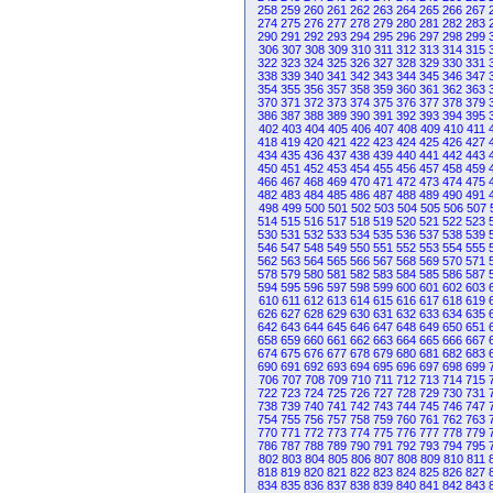
258
259
260
261
262
263
264
265
266
267
274
275
276
277
278
279
280
281
282
283
290
291
292
293
294
295
296
297
298
299
306
307
308
309
310
311
312
313
314
315
322
323
324
325
326
327
328
329
330
331
338
339
340
341
342
343
344
345
346
347
354
355
356
357
358
359
360
361
362
363
370
371
372
373
374
375
376
377
378
379
386
387
388
389
390
391
392
393
394
395
402
403
404
405
406
407
408
409
410
411
418
419
420
421
422
423
424
425
426
427
434
435
436
437
438
439
440
441
442
443
450
451
452
453
454
455
456
457
458
459
466
467
468
469
470
471
472
473
474
475
482
483
484
485
486
487
488
489
490
491
498
499
500
501
502
503
504
505
506
507
514
515
516
517
518
519
520
521
522
523
530
531
532
533
534
535
536
537
538
539
546
547
548
549
550
551
552
553
554
555
562
563
564
565
566
567
568
569
570
571
578
579
580
581
582
583
584
585
586
587
594
595
596
597
598
599
600
601
602
603
610
611
612
613
614
615
616
617
618
619
626
627
628
629
630
631
632
633
634
635
642
643
644
645
646
647
648
649
650
651
658
659
660
661
662
663
664
665
666
667
674
675
676
677
678
679
680
681
682
683
690
691
692
693
694
695
696
697
698
699
706
707
708
709
710
711
712
713
714
715
722
723
724
725
726
727
728
729
730
731
738
739
740
741
742
743
744
745
746
747
754
755
756
757
758
759
760
761
762
763
770
771
772
773
774
775
776
777
778
779
786
787
788
789
790
791
792
793
794
795
802
803
804
805
806
807
808
809
810
811
818
819
820
821
822
823
824
825
826
827
834
835
836
837
838
839
840
841
842
843