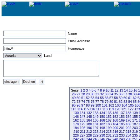
Name
Email-Adresse
Homepage
Land
Seite:
1
2
3
4
5
6
7
8
9
10
11
12
13
14
15
16
1
26
27
28
29
30
31
32
33
34
35
36
37
38
39
4
49
50
51
52
53
54
55
56
57
58
59
60
61
62
6
72
73
74
75
76
77
78
79
80
81
82
83
84
85
8
95
96
97
98
99
100
101
102
103
104
105
10
113
114
115
116
117
118
119
120
121
122
123
130
131
132
133
134
135
136
137
138
139
146
147
148
149
150
151
152
153
154
155
162
163
164
165
166
167
168
169
170
171
178
179
180
181
182
183
184
185
186
187
194
195
196
197
198
199
200
201
202
203
210
211
212
213
214
215
216
217
218
219
226
227
228
229
230
231
232
233
234
235
242
243
244
245
246
247
248
249
250
251