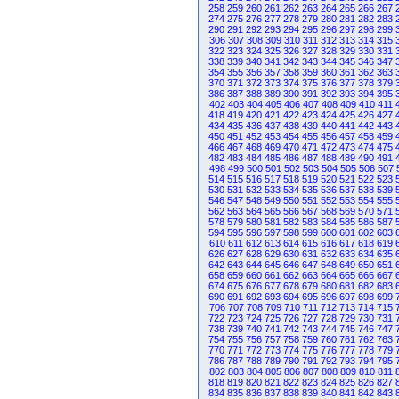
258
259
260
261
262
263
264
265
266
267
274
275
276
277
278
279
280
281
282
283
290
291
292
293
294
295
296
297
298
299
306
307
308
309
310
311
312
313
314
315
322
323
324
325
326
327
328
329
330
331
338
339
340
341
342
343
344
345
346
347
354
355
356
357
358
359
360
361
362
363
370
371
372
373
374
375
376
377
378
379
386
387
388
389
390
391
392
393
394
395
402
403
404
405
406
407
408
409
410
411
418
419
420
421
422
423
424
425
426
427
434
435
436
437
438
439
440
441
442
443
450
451
452
453
454
455
456
457
458
459
466
467
468
469
470
471
472
473
474
475
482
483
484
485
486
487
488
489
490
491
498
499
500
501
502
503
504
505
506
507
514
515
516
517
518
519
520
521
522
523
530
531
532
533
534
535
536
537
538
539
546
547
548
549
550
551
552
553
554
555
562
563
564
565
566
567
568
569
570
571
578
579
580
581
582
583
584
585
586
587
594
595
596
597
598
599
600
601
602
603
610
611
612
613
614
615
616
617
618
619
626
627
628
629
630
631
632
633
634
635
642
643
644
645
646
647
648
649
650
651
658
659
660
661
662
663
664
665
666
667
674
675
676
677
678
679
680
681
682
683
690
691
692
693
694
695
696
697
698
699
706
707
708
709
710
711
712
713
714
715
722
723
724
725
726
727
728
729
730
731
738
739
740
741
742
743
744
745
746
747
754
755
756
757
758
759
760
761
762
763
770
771
772
773
774
775
776
777
778
779
786
787
788
789
790
791
792
793
794
795
802
803
804
805
806
807
808
809
810
811
818
819
820
821
822
823
824
825
826
827
834
835
836
837
838
839
840
841
842
843