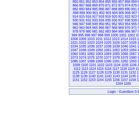
850
851
852
853
854
855
856
857
858
859
866
867
868
869
870
871
872
873
874
875
882
883
884
885
886
887
888
889
890
891
898
899
900
901
902
903
904
905
906
907
914
915
916
917
918
919
920
921
922
923
930
931
932
933
934
935
936
937
938
939
946
947
948
949
950
951
952
953
954
955
962
963
964
965
966
967
968
969
970
971
978
979
980
981
982
983
984
985
986
987
994
995
996
997
998
999
1000
1001
1002
1
1008
1009
1010
1011
1012
1013
1014
1015
1
1021
1022
1023
1024
1025
1026
1027
1028
1034
1035
1036
1037
1038
1039
1040
1041
1047
1048
1049
1050
1051
1052
1053
1054
1060
1061
1062
1063
1064
1065
1066
1067
1073
1074
1075
1076
1077
1078
1079
1080
1086
1087
1088
1089
1090
1091
1092
1093
1099
1100
1101
1102
1103
1104
1105
1106
1112
1113
1114
1115
1116
1117
1118
1119
1
1125
1126
1127
1128
1129
1130
1131
1132
1
1138
1139
1140
1141
1142
1143
1144
1145
1
1151
1152
1153
1154
1155
1156
1157
1158
1
1164
1165
Login
-
Guestbox 0.