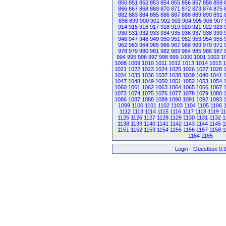
850
851
852
853
854
855
856
857
858
859
866
867
868
869
870
871
872
873
874
875
882
883
884
885
886
887
888
889
890
891
898
899
900
901
902
903
904
905
906
907
914
915
916
917
918
919
920
921
922
923
930
931
932
933
934
935
936
937
938
939
946
947
948
949
950
951
952
953
954
955
962
963
964
965
966
967
968
969
970
971
978
979
980
981
982
983
984
985
986
987
994
995
996
997
998
999
1000
1001
1002
1
1008
1009
1010
1011
1012
1013
1014
1015
1
1021
1022
1023
1024
1025
1026
1027
1028
1034
1035
1036
1037
1038
1039
1040
1041
1047
1048
1049
1050
1051
1052
1053
1054
1060
1061
1062
1063
1064
1065
1066
1067
1073
1074
1075
1076
1077
1078
1079
1080
1086
1087
1088
1089
1090
1091
1092
1093
1099
1100
1101
1102
1103
1104
1105
1106
1112
1113
1114
1115
1116
1117
1118
1119
1
1125
1126
1127
1128
1129
1130
1131
1132
1
1138
1139
1140
1141
1142
1143
1144
1145
1
1151
1152
1153
1154
1155
1156
1157
1158
1
1164
1165
Login
-
Guestbox 0.