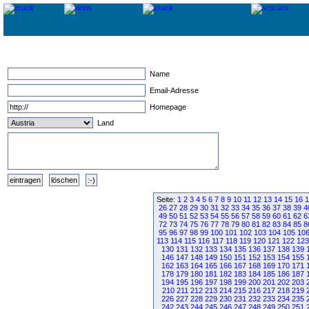
Name
Email-Adresse
Homepage
Land
Seite:
1
2
3
4
5
6
7
8
9
10
11
12
13
14
15
16
1
26
27
28
29
30
31
32
33
34
35
36
37
38
39
4
49
50
51
52
53
54
55
56
57
58
59
60
61
62
6
72
73
74
75
76
77
78
79
80
81
82
83
84
85
8
95
96
97
98
99
100
101
102
103
104
105
10
113
114
115
116
117
118
119
120
121
122
123
130
131
132
133
134
135
136
137
138
139
146
147
148
149
150
151
152
153
154
155
162
163
164
165
166
167
168
169
170
171
178
179
180
181
182
183
184
185
186
187
194
195
196
197
198
199
200
201
202
203
210
211
212
213
214
215
216
217
218
219
226
227
228
229
230
231
232
233
234
235
242
243
244
245
246
247
248
249
250
251