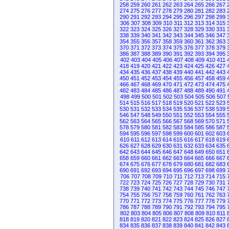
258
259
260
261
262
263
264
265
266
267
274
275
276
277
278
279
280
281
282
283
290
291
292
293
294
295
296
297
298
299
306
307
308
309
310
311
312
313
314
315
322
323
324
325
326
327
328
329
330
331
338
339
340
341
342
343
344
345
346
347
354
355
356
357
358
359
360
361
362
363
370
371
372
373
374
375
376
377
378
379
386
387
388
389
390
391
392
393
394
395
402
403
404
405
406
407
408
409
410
411
418
419
420
421
422
423
424
425
426
427
434
435
436
437
438
439
440
441
442
443
450
451
452
453
454
455
456
457
458
459
466
467
468
469
470
471
472
473
474
475
482
483
484
485
486
487
488
489
490
491
498
499
500
501
502
503
504
505
506
507
514
515
516
517
518
519
520
521
522
523
530
531
532
533
534
535
536
537
538
539
546
547
548
549
550
551
552
553
554
555
562
563
564
565
566
567
568
569
570
571
578
579
580
581
582
583
584
585
586
587
594
595
596
597
598
599
600
601
602
603
610
611
612
613
614
615
616
617
618
619
626
627
628
629
630
631
632
633
634
635
642
643
644
645
646
647
648
649
650
651
658
659
660
661
662
663
664
665
666
667
674
675
676
677
678
679
680
681
682
683
690
691
692
693
694
695
696
697
698
699
706
707
708
709
710
711
712
713
714
715
722
723
724
725
726
727
728
729
730
731
738
739
740
741
742
743
744
745
746
747
754
755
756
757
758
759
760
761
762
763
770
771
772
773
774
775
776
777
778
779
786
787
788
789
790
791
792
793
794
795
802
803
804
805
806
807
808
809
810
811
818
819
820
821
822
823
824
825
826
827
834
835
836
837
838
839
840
841
842
843