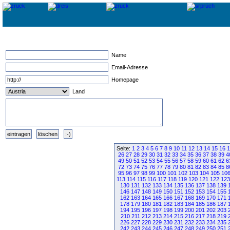
Name
Email-Adresse
Homepage
Land
Seite:
1
2
3
4
5
6
7
8
9
10
11
12
13
14
15
16
1
26
27
28
29
30
31
32
33
34
35
36
37
38
39
4
49
50
51
52
53
54
55
56
57
58
59
60
61
62
6
72
73
74
75
76
77
78
79
80
81
82
83
84
85
8
95
96
97
98
99
100
101
102
103
104
105
10
113
114
115
116
117
118
119
120
121
122
123
130
131
132
133
134
135
136
137
138
139
146
147
148
149
150
151
152
153
154
155
162
163
164
165
166
167
168
169
170
171
178
179
180
181
182
183
184
185
186
187
194
195
196
197
198
199
200
201
202
203
210
211
212
213
214
215
216
217
218
219
226
227
228
229
230
231
232
233
234
235
242
243
244
245
246
247
248
249
250
251