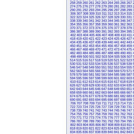
258
259
260
261
262
263
264
265
266
267
274
275
276
277
278
279
280
281
282
283
290
291
292
293
294
295
296
297
298
299
306
307
308
309
310
311
312
313
314
315
322
323
324
325
326
327
328
329
330
331
338
339
340
341
342
343
344
345
346
347
354
355
356
357
358
359
360
361
362
363
370
371
372
373
374
375
376
377
378
379
386
387
388
389
390
391
392
393
394
395
402
403
404
405
406
407
408
409
410
411
418
419
420
421
422
423
424
425
426
427
434
435
436
437
438
439
440
441
442
443
450
451
452
453
454
455
456
457
458
459
466
467
468
469
470
471
472
473
474
475
482
483
484
485
486
487
488
489
490
491
498
499
500
501
502
503
504
505
506
507
514
515
516
517
518
519
520
521
522
523
530
531
532
533
534
535
536
537
538
539
546
547
548
549
550
551
552
553
554
555
562
563
564
565
566
567
568
569
570
571
578
579
580
581
582
583
584
585
586
587
594
595
596
597
598
599
600
601
602
603
610
611
612
613
614
615
616
617
618
619
626
627
628
629
630
631
632
633
634
635
642
643
644
645
646
647
648
649
650
651
658
659
660
661
662
663
664
665
666
667
674
675
676
677
678
679
680
681
682
683
690
691
692
693
694
695
696
697
698
699
706
707
708
709
710
711
712
713
714
715
722
723
724
725
726
727
728
729
730
731
738
739
740
741
742
743
744
745
746
747
754
755
756
757
758
759
760
761
762
763
770
771
772
773
774
775
776
777
778
779
786
787
788
789
790
791
792
793
794
795
802
803
804
805
806
807
808
809
810
811
818
819
820
821
822
823
824
825
826
827
834
835
836
837
838
839
840
841
842
843