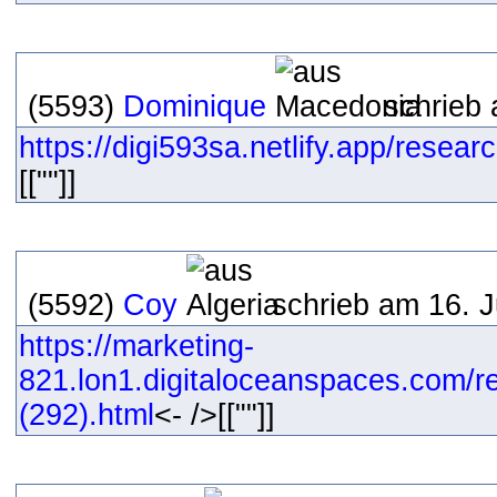
(5593)
Dominique
schrieb 
https://digi593sa.netlify.app/resear
[[""]]
(5592)
Coy
schrieb am 16. J
https://marketing-
821.lon1.digitaloceanspaces.com/r
(292).html
<- />[[""]]