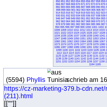
850
851
852
853
854
855
856
857
858
859
866
867
868
869
870
871
872
873
874
875
882
883
884
885
886
887
888
889
890
891
898
899
900
901
902
903
904
905
906
907
914
915
916
917
918
919
920
921
922
923
930
931
932
933
934
935
936
937
938
939
946
947
948
949
950
951
952
953
954
955
962
963
964
965
966
967
968
969
970
971
978
979
980
981
982
983
984
985
986
987
994
995
996
997
998
999
1000
1001
1002
1
1008
1009
1010
1011
1012
1013
1014
1015
1
1021
1022
1023
1024
1025
1026
1027
1028
1034
1035
1036
1037
1038
1039
1040
1041
1047
1048
1049
1050
1051
1052
1053
1054
1060
1061
1062
1063
1064
1065
1066
1067
1073
1074
1075
1076
1077
1078
1079
1080
1086
1087
1088
1089
1090
1091
1092
1093
1099
1100
1101
1102
1103
1104
1105
1106
1112
1113
1114
1115
1116
1117
1118
1119
1
1125
1126
1127
1128
1129
1130
1131
1132
1
1138
1139
1140
1141
1142
1143
1144
1145
1
1151
1152
1153
1154
1155
1156
1157
1158
1
1164
1165
(5594)
Phyllis
schrieb am 16
https://cz-marketing-379.b-cdn.net
(211).html
[[""]]