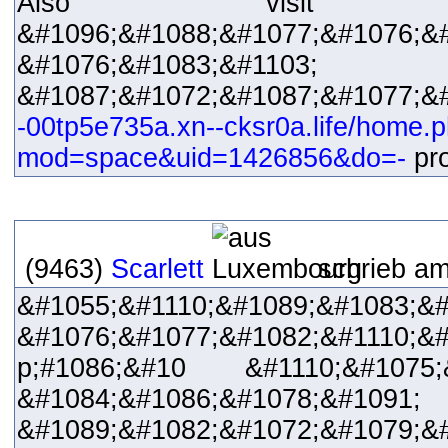
Also visi
&#1096;&#1088;&#1077;&#1076;&
&#1076;&#1083;&#1103;
&#1087;&#1072;&#1087;&#1077;
-00tp5e735a.xn--cksr0a.life/home.
mod=space&uid=1426856&do=-
pro
(9463)
Scarlett
schrieb am
&#1055;&#1110;&#1089;&#1083;&#
&#1076;&#1077;&#1082;&#1110;&
p;#1086;&#10 &#1110;&#1075;
&#1084;&#1086;&#1078;&#1091;
&#1089;&#1082;&#1072;&#1079;&#