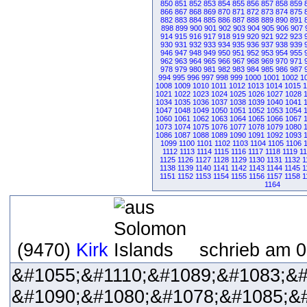
850
851
852
853
854
855
856
857
858
859
866
867
868
869
870
871
872
873
874
875
882
883
884
885
886
887
888
889
890
891
898
899
900
901
902
903
904
905
906
907
914
915
916
917
918
919
920
921
922
923
930
931
932
933
934
935
936
937
938
939
946
947
948
949
950
951
952
953
954
955
962
963
964
965
966
967
968
969
970
971
978
979
980
981
982
983
984
985
986
987
994
995
996
997
998
999
1000
1001
1002
1
1008
1009
1010
1011
1012
1013
1014
1015
1
1021
1022
1023
1024
1025
1026
1027
1028
1034
1035
1036
1037
1038
1039
1040
1041
1047
1048
1049
1050
1051
1052
1053
1054
1060
1061
1062
1063
1064
1065
1066
1067
1073
1074
1075
1076
1077
1078
1079
1080
1086
1087
1088
1089
1090
1091
1092
1093
1099
1100
1101
1102
1103
1104
1105
1106
1112
1113
1114
1115
1116
1117
1118
1119
1
1125
1126
1127
1128
1129
1130
1131
1132
1
1138
1139
1140
1141
1142
1143
1144
1145
1
1151
1152
1153
1154
1155
1156
1157
1158
1
1164
(9470)
Kirk
schrieb am 0
&#1055;&#1110;&#1089;&#1083;&#
&#1090;&#1080;&#1078;&#1085;&