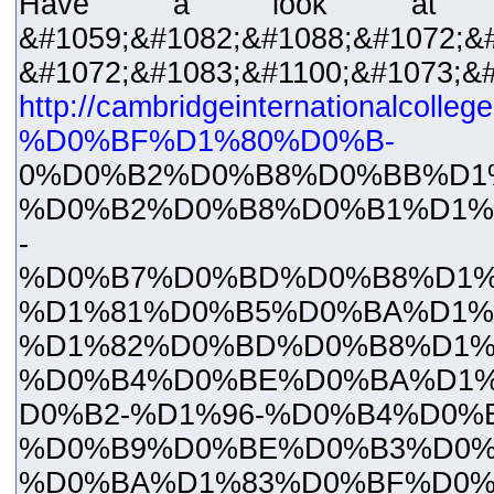
Have a look at m
&#1059;&#1082;&#1088;&#1072;&#
&#1072;&#1083;&#1100;&#1073;
http://cambridgeinternationalcol
%D0%BF%D1%80%D0%B-
0%D0%B2%D0%B8%D0%BB%D1
%D0%B2%D0%B8%D0%B1%D1%
-
%D0%B7%D0%BD%D0%B8%D1%
%D1%81%D0%B5%D0%BA%D1%
%D1%82%D0%BD%D0%B8%D1%
%D0%B4%D0%BE%D0%BA%D1%
D0%B2-%D1%96-%D0%B4%D0%B
%D0%B9%D0%BE%D0%B3%D0%
%D0%BA%D1%83%D0%BF%D0%B