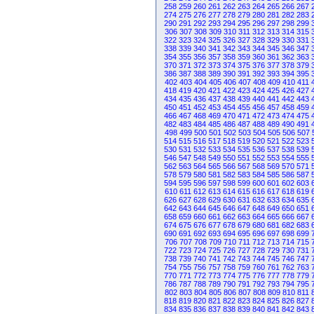
258
259
260
261
262
263
264
265
266
267
274
275
276
277
278
279
280
281
282
283
290
291
292
293
294
295
296
297
298
299
306
307
308
309
310
311
312
313
314
315
322
323
324
325
326
327
328
329
330
331
338
339
340
341
342
343
344
345
346
347
354
355
356
357
358
359
360
361
362
363
370
371
372
373
374
375
376
377
378
379
386
387
388
389
390
391
392
393
394
395
402
403
404
405
406
407
408
409
410
411
418
419
420
421
422
423
424
425
426
427
434
435
436
437
438
439
440
441
442
443
450
451
452
453
454
455
456
457
458
459
466
467
468
469
470
471
472
473
474
475
482
483
484
485
486
487
488
489
490
491
498
499
500
501
502
503
504
505
506
507
514
515
516
517
518
519
520
521
522
523
530
531
532
533
534
535
536
537
538
539
546
547
548
549
550
551
552
553
554
555
562
563
564
565
566
567
568
569
570
571
578
579
580
581
582
583
584
585
586
587
594
595
596
597
598
599
600
601
602
603
610
611
612
613
614
615
616
617
618
619
626
627
628
629
630
631
632
633
634
635
642
643
644
645
646
647
648
649
650
651
658
659
660
661
662
663
664
665
666
667
674
675
676
677
678
679
680
681
682
683
690
691
692
693
694
695
696
697
698
699
706
707
708
709
710
711
712
713
714
715
722
723
724
725
726
727
728
729
730
731
738
739
740
741
742
743
744
745
746
747
754
755
756
757
758
759
760
761
762
763
770
771
772
773
774
775
776
777
778
779
786
787
788
789
790
791
792
793
794
795
802
803
804
805
806
807
808
809
810
811
818
819
820
821
822
823
824
825
826
827
834
835
836
837
838
839
840
841
842
843