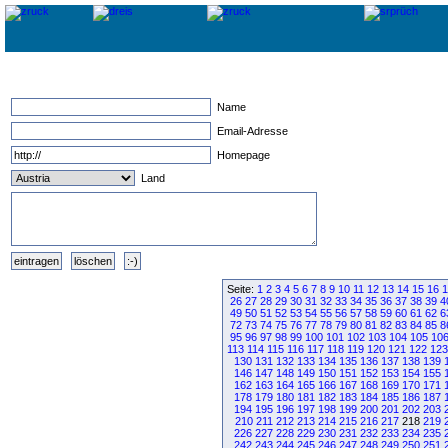
Name
Email-Adresse
Homepage
Land
Seite:
1
2
3
4
5
6
7
8
9
10
11
12
13
14
15
16
1
26
27
28
29
30
31
32
33
34
35
36
37
38
39
4
49
50
51
52
53
54
55
56
57
58
59
60
61
62
6
72
73
74
75
76
77
78
79
80
81
82
83
84
85
8
95
96
97
98
99
100
101
102
103
104
105
10
113
114
115
116
117
118
119
120
121
122
123
130
131
132
133
134
135
136
137
138
139
146
147
148
149
150
151
152
153
154
155
162
163
164
165
166
167
168
169
170
171
178
179
180
181
182
183
184
185
186
187
194
195
196
197
198
199
200
201
202
203
210
211
212
213
214
215
216
217
218
219
226
227
228
229
230
231
232
233
234
235
242
243
244
245
246
247
248
249
250
251