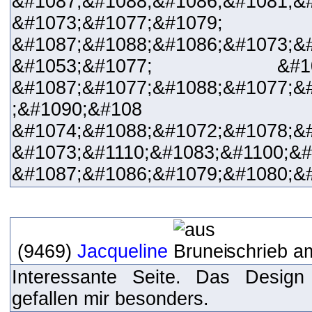
&#1087;&#1088;&#1086;&#1081;&
&#1073;&#1077;&#1079;
&#1087;&#1088;&#1086;&#1073;&#
&#1053;&#1077; &#1073;&
&#1087;&#1077;&#1088;&#1077;&
;&#1090;&#108 &#107
&#1074;&#1088;&#1072;&#1078;&
&#1073;&#1110;&#1083;&#1100;&#
&#1087;&#1086;&#1079;&#1080;&
(9469)
Jacqueline
schrieb a
Interessante Seite. Das Design
gefallen mir besonders.