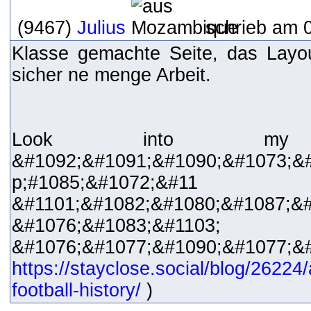
(9467)
Julius
schrieb am 0
Klasse gemachte Seite, das Layou
sicher ne menge Arbeit.
Look into my
&#1092;&#1091;&#1090;&#1073;&
p;#1085;&#1072;&#11
&#1101;&#1082;&#1080;&#1087;&
&#1076;&#1083;&#1103;
&#1076;&#1077;&#1090
https://stayclose.social/blog/2622
football-history/
)