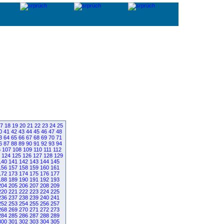
7
18
19
20
21
22
23
24
25
0
41
42
43
44
45
46
47
48
3
64
65
66
67
68
69
70
71
6
87
88
89
90
91
92
93
94
6
107
108
109
110
111
112
124
125
126
127
128
129
140
141
142
143
144
145
156
157
158
159
160
161
172
173
174
175
176
177
188
189
190
191
192
193
204
205
206
207
208
209
220
221
222
223
224
225
236
237
238
239
240
241
252
253
254
255
256
257
268
269
270
271
272
273
284
285
286
287
288
289
300
301
302
303
304
305