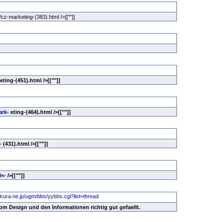
cz-marketing-(383).html />[[""]]
eting-(451).html />[[""]]
ark-
eting-(464).html />[[""]]
-
(431).html />[[""]]
l
<- />[[""]]
vom Design und den Informationen richtig gut gefaellt.