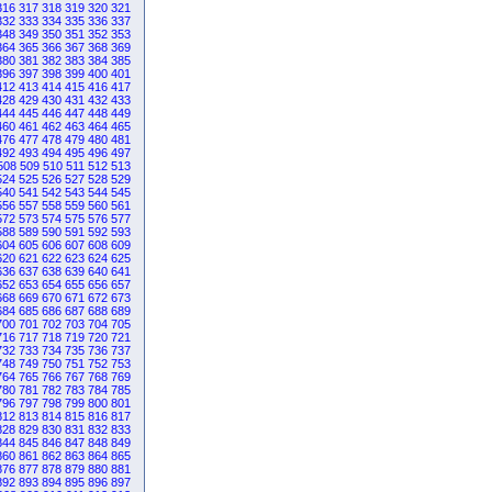
316
317
318
319
320
321
332
333
334
335
336
337
348
349
350
351
352
353
364
365
366
367
368
369
380
381
382
383
384
385
396
397
398
399
400
401
412
413
414
415
416
417
428
429
430
431
432
433
444
445
446
447
448
449
460
461
462
463
464
465
476
477
478
479
480
481
492
493
494
495
496
497
508
509
510
511
512
513
524
525
526
527
528
529
540
541
542
543
544
545
556
557
558
559
560
561
572
573
574
575
576
577
588
589
590
591
592
593
604
605
606
607
608
609
620
621
622
623
624
625
636
637
638
639
640
641
652
653
654
655
656
657
668
669
670
671
672
673
684
685
686
687
688
689
700
701
702
703
704
705
716
717
718
719
720
721
732
733
734
735
736
737
748
749
750
751
752
753
764
765
766
767
768
769
780
781
782
783
784
785
796
797
798
799
800
801
812
813
814
815
816
817
828
829
830
831
832
833
844
845
846
847
848
849
860
861
862
863
864
865
876
877
878
879
880
881
892
893
894
895
896
897