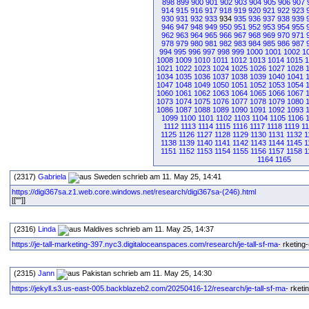
898
899
900
901
902
903
904
905
906
907
914
915
916
917
918
919
920
921
922
923
930
931
932
933
934
935
936
937
938
939
946
947
948
949
950
951
952
953
954
955
962
963
964
965
966
967
968
969
970
971
978
979
980
981
982
983
984
985
986
987
994
995
996
997
998
999
1000
1001
1002
1
1008
1009
1010
1011
1012
1013
1014
1015
1
1021
1022
1023
1024
1025
1026
1027
1028
1034
1035
1036
1037
1038
1039
1040
1041
1047
1048
1049
1050
1051
1052
1053
1054
1060
1061
1062
1063
1064
1065
1066
1067
1073
1074
1075
1076
1077
1078
1079
1080
1086
1087
1088
1089
1090
1091
1092
1093
1099
1100
1101
1102
1103
1104
1105
1106
1112
1113
1114
1115
1116
1117
1118
1119
1
1125
1126
1127
1128
1129
1130
1131
1132
1
1138
1139
1140
1141
1142
1143
1144
1145
1
1151
1152
1153
1154
1155
1156
1157
1158
1
1164
1165
(2317)
Gabriela
schrieb am 11. May 25, 14:41
https://digi367sa.z1.web.core.windows.net/research/digi367sa-(246).html
[[""]]
(2316)
Linda
schrieb am 11. May 25, 14:37
https://je-tall-marketing-397.nyc3.digitaloceanspaces.com/research/je-tall-sf-ma-
rketing-
(2315)
Jann
schrieb am 11. May 25, 14:30
https://jekyll.s3.us-east-005.backblazeb2.com/20250416-12/research/je-tall-sf-ma-
rketin