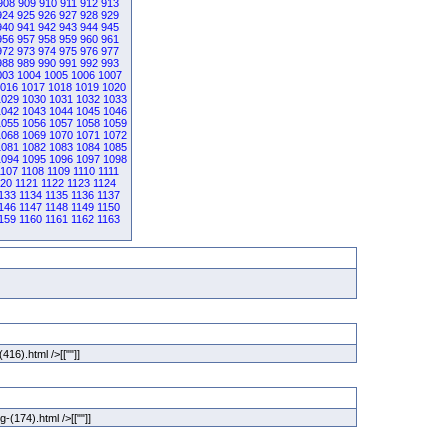
908
909
910
911
912
913
924
925
926
927
928
929
940
941
942
943
944
945
956
957
958
959
960
961
972
973
974
975
976
977
988
989
990
991
992
993
003
1004
1005
1006
1007
016
1017
1018
1019
1020
1029
1030
1031
1032
1033
1042
1043
1044
1045
1046
1055
1056
1057
1058
1059
1068
1069
1070
1071
1072
1081
1082
1083
1084
1085
1094
1095
1096
1097
1098
1107
1108
1109
1110
1111
120
1121
1122
1123
1124
133
1134
1135
1136
1137
146
1147
1148
1149
1150
159
1160
1161
1162
1163
(416).html />[[""]]
g-(174).html />[[""]]