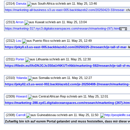
(2314)
Danuta
schrieb am 11. May 25, 13:46
https://marketing-all-business.s3.us-east-005.backblazeb2.com/20250423-33/resear-
ch/
(2313)
Arron
schrieb am 11. May 25, 13:04
https://marketing-317.nyc3.digitaloceanspaces.com/research/marketing-(97).html
[[""]]
(2312)
Lou
schrieb am 11. May 25, 12:49
https://jekyll.s3.us-east-005.backblazeb2.com/20250225-2/research/je-tall-sf-mar-
k
(2311)
Porter
schrieb am 11. May 25, 12:30
https://filedn.eu/lXvDNJGJo3S0aUrNKUTnNkb/marketing-592/research/je-tall-sf-m
(2310)
Yolanda
schrieb am 11. May 25, 12:27
https://jekyll2.s3.us-west-002.backblazeb2.com/je-20250408-2/research/marketing-
(2309)
Howard
schrieb am 11. May 25, 12:01
https://marketing-288.syd1.digitaloceanspaces.com/research/marketing-(267).htm
(2308)
Carroll
schrieb am 11. May 25, 11:50
Zufaellig bin ich auf eurem Portal gelandet und muss feststellen, dass mir diese 