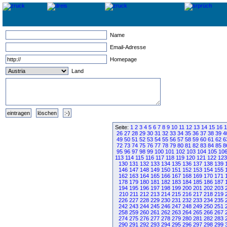
Name
Email-Adresse
Homepage
Land
Seite:
1
2
3
4
5
6
7
8
9
10
11
12
13
14
15
16
1
26
27
28
29
30
31
32
33
34
35
36
37
38
39
4
49
50
51
52
53
54
55
56
57
58
59
60
61
62
6
72
73
74
75
76
77
78
79
80
81
82
83
84
85
8
95
96
97
98
99
100
101
102
103
104
105
10
113
114
115
116
117
118
119
120
121
122
123
130
131
132
133
134
135
136
137
138
139
146
147
148
149
150
151
152
153
154
155
162
163
164
165
166
167
168
169
170
171
178
179
180
181
182
183
184
185
186
187
194
195
196
197
198
199
200
201
202
203
210
211
212
213
214
215
216
217
218
219
226
227
228
229
230
231
232
233
234
235
242
243
244
245
246
247
248
249
250
251
258
259
260
261
262
263
264
265
266
267
274
275
276
277
278
279
280
281
282
283
290
291
292
293
294
295
296
297
298
299