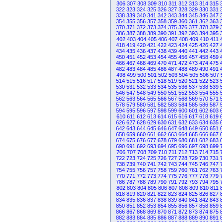
306
307
308
309
310
311
312
313
314
315
322
323
324
325
326
327
328
329
330
331
338
339
340
341
342
343
344
345
346
347
354
355
356
357
358
359
360
361
362
363
370
371
372
373
374
375
376
377
378
379
386
387
388
389
390
391
392
393
394
395
402
403
404
405
406
407
408
409
410
411
418
419
420
421
422
423
424
425
426
427
434
435
436
437
438
439
440
441
442
443
450
451
452
453
454
455
456
457
458
459
466
467
468
469
470
471
472
473
474
475
482
483
484
485
486
487
488
489
490
491
498
499
500
501
502
503
504
505
506
507
514
515
516
517
518
519
520
521
522
523
530
531
532
533
534
535
536
537
538
539
546
547
548
549
550
551
552
553
554
555
562
563
564
565
566
567
568
569
570
571
578
579
580
581
582
583
584
585
586
587
594
595
596
597
598
599
600
601
602
603
610
611
612
613
614
615
616
617
618
619
626
627
628
629
630
631
632
633
634
635
642
643
644
645
646
647
648
649
650
651
658
659
660
661
662
663
664
665
666
667
674
675
676
677
678
679
680
681
682
683
690
691
692
693
694
695
696
697
698
699
706
707
708
709
710
711
712
713
714
715
722
723
724
725
726
727
728
729
730
731
738
739
740
741
742
743
744
745
746
747
754
755
756
757
758
759
760
761
762
763
770
771
772
773
774
775
776
777
778
779
786
787
788
789
790
791
792
793
794
795
802
803
804
805
806
807
808
809
810
811
818
819
820
821
822
823
824
825
826
827
834
835
836
837
838
839
840
841
842
843
850
851
852
853
854
855
856
857
858
859
866
867
868
869
870
871
872
873
874
875
882
883
884
885
886
887
888
889
890
891