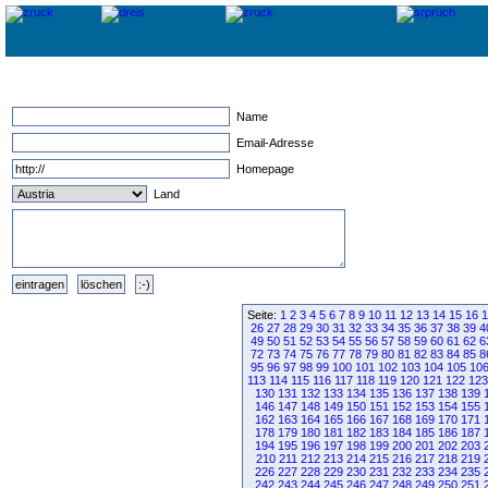
Name
Email-Adresse
Homepage
Land
Seite:
1
2
3
4
5
6
7
8
9
10
11
12
13
14
15
16
1
26
27
28
29
30
31
32
33
34
35
36
37
38
39
4
49
50
51
52
53
54
55
56
57
58
59
60
61
62
6
72
73
74
75
76
77
78
79
80
81
82
83
84
85
8
95
96
97
98
99
100
101
102
103
104
105
10
113
114
115
116
117
118
119
120
121
122
123
130
131
132
133
134
135
136
137
138
139
146
147
148
149
150
151
152
153
154
155
162
163
164
165
166
167
168
169
170
171
178
179
180
181
182
183
184
185
186
187
194
195
196
197
198
199
200
201
202
203
210
211
212
213
214
215
216
217
218
219
226
227
228
229
230
231
232
233
234
235
242
243
244
245
246
247
248
249
250
251