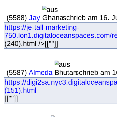
(5588)
Jay
schrieb am 16. J
https://je-tall-marketing-
750.lon1.digitaloceanspaces.com/res
(240).html />[[""]]
(5587)
Almeda
schrieb am 1
https://digi2sa.nyc3.digitaloceans
(151).html
[[""]]