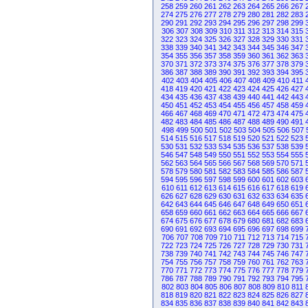
258
259
260
261
262
263
264
265
266
267
274
275
276
277
278
279
280
281
282
283
290
291
292
293
294
295
296
297
298
299
306
307
308
309
310
311
312
313
314
315
322
323
324
325
326
327
328
329
330
331
338
339
340
341
342
343
344
345
346
347
354
355
356
357
358
359
360
361
362
363
370
371
372
373
374
375
376
377
378
379
386
387
388
389
390
391
392
393
394
395
402
403
404
405
406
407
408
409
410
411
418
419
420
421
422
423
424
425
426
427
434
435
436
437
438
439
440
441
442
443
450
451
452
453
454
455
456
457
458
459
466
467
468
469
470
471
472
473
474
475
482
483
484
485
486
487
488
489
490
491
498
499
500
501
502
503
504
505
506
507
514
515
516
517
518
519
520
521
522
523
530
531
532
533
534
535
536
537
538
539
546
547
548
549
550
551
552
553
554
555
562
563
564
565
566
567
568
569
570
571
578
579
580
581
582
583
584
585
586
587
594
595
596
597
598
599
600
601
602
603
610
611
612
613
614
615
616
617
618
619
626
627
628
629
630
631
632
633
634
635
642
643
644
645
646
647
648
649
650
651
658
659
660
661
662
663
664
665
666
667
674
675
676
677
678
679
680
681
682
683
690
691
692
693
694
695
696
697
698
699
706
707
708
709
710
711
712
713
714
715
722
723
724
725
726
727
728
729
730
731
738
739
740
741
742
743
744
745
746
747
754
755
756
757
758
759
760
761
762
763
770
771
772
773
774
775
776
777
778
779
786
787
788
789
790
791
792
793
794
795
802
803
804
805
806
807
808
809
810
811
818
819
820
821
822
823
824
825
826
827
834
835
836
837
838
839
840
841
842
843