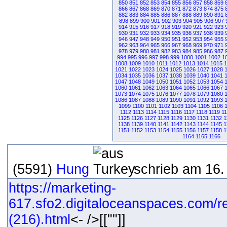
850
851
852
853
854
855
856
857
858
859
866
867
868
869
870
871
872
873
874
875
882
883
884
885
886
887
888
889
890
891
898
899
900
901
902
903
904
905
906
907
914
915
916
917
918
919
920
921
922
923
930
931
932
933
934
935
936
937
938
939
946
947
948
949
950
951
952
953
954
955
962
963
964
965
966
967
968
969
970
971
978
979
980
981
982
983
984
985
986
987
994
995
996
997
998
999
1000
1001
1002
1
1008
1009
1010
1011
1012
1013
1014
1015
1
1021
1022
1023
1024
1025
1026
1027
1028
1034
1035
1036
1037
1038
1039
1040
1041
1047
1048
1049
1050
1051
1052
1053
1054
1060
1061
1062
1063
1064
1065
1066
1067
1073
1074
1075
1076
1077
1078
1079
1080
1086
1087
1088
1089
1090
1091
1092
1093
1099
1100
1101
1102
1103
1104
1105
1106
1112
1113
1114
1115
1116
1117
1118
1119
1
1125
1126
1127
1128
1129
1130
1131
1132
1
1138
1139
1140
1141
1142
1143
1144
1145
1
1151
1152
1153
1154
1155
1156
1157
1158
1
1164
1165
1166
(5591)
Hung
schrieb am 16.
https://marketing-
617.sfo2.digitaloceanspaces.com/r
(216).html
<- />[[""]]