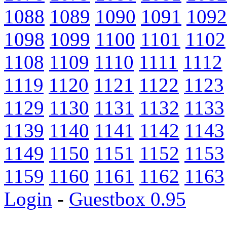
1088
1089
1090
1091
1092
1098
1099
1100
1101
1102
1108
1109
1110
1111
1112
1119
1120
1121
1122
1123
1129
1130
1131
1132
1133
1139
1140
1141
1142
1143
1149
1150
1151
1152
1153
1159
1160
1161
1162
1163
Login
-
Guestbox 0.95