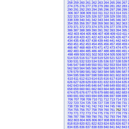
258
259
260
261
262
263
264
265
266
267
274
275
276
277
278
279
280
281
282
283
290
291
292
293
294
295
296
297
298
299
306
307
308
309
310
311
312
313
314
315
322
323
324
325
326
327
328
329
330
331
338
339
340
341
342
343
344
345
346
347
354
355
356
357
358
359
360
361
362
363
370
371
372
373
374
375
376
377
378
379
386
387
388
389
390
391
392
393
394
395
402
403
404
405
406
407
408
409
410
411
418
419
420
421
422
423
424
425
426
427
434
435
436
437
438
439
440
441
442
443
450
451
452
453
454
455
456
457
458
459
466
467
468
469
470
471
472
473
474
475
482
483
484
485
486
487
488
489
490
491
498
499
500
501
502
503
504
505
506
507
514
515
516
517
518
519
520
521
522
523
530
531
532
533
534
535
536
537
538
539
546
547
548
549
550
551
552
553
554
555
562
563
564
565
566
567
568
569
570
571
578
579
580
581
582
583
584
585
586
587
594
595
596
597
598
599
600
601
602
603
610
611
612
613
614
615
616
617
618
619
626
627
628
629
630
631
632
633
634
635
642
643
644
645
646
647
648
649
650
651
658
659
660
661
662
663
664
665
666
667
674
675
676
677
678
679
680
681
682
683
690
691
692
693
694
695
696
697
698
699
706
707
708
709
710
711
712
713
714
715
722
723
724
725
726
727
728
729
730
731
738
739
740
741
742
743
744
745
746
747
754
755
756
757
758
759
760
761
762
763
770
771
772
773
774
775
776
777
778
779
786
787
788
789
790
791
792
793
794
795
802
803
804
805
806
807
808
809
810
811
818
819
820
821
822
823
824
825
826
827
834
835
836
837
838
839
840
841
842
843