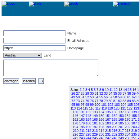
Name
Email-Adresse
Homepage
Land
Seite:
1
2
3
4
5
6
7
8
9
10
11
12
13
14
15
16
1
26
27
28
29
30
31
32
33
34
35
36
37
38
39
4
49
50
51
52
53
54
55
56
57
58
59
60
61
62
6
72
73
74
75
76
77
78
79
80
81
82
83
84
85
8
95
96
97
98
99
100
101
102
103
104
105
10
113
114
115
116
117
118
119
120
121
122
123
130
131
132
133
134
135
136
137
138
139
146
147
148
149
150
151
152
153
154
155
162
163
164
165
166
167
168
169
170
171
178
179
180
181
182
183
184
185
186
187
194
195
196
197
198
199
200
201
202
203
210
211
212
213
214
215
216
217
218
219
226
227
228
229
230
231
232
233
234
235
242
243
244
245
246
247
248
249
250
251