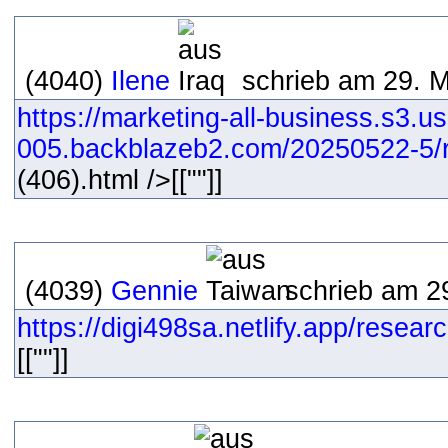
(4040)
Ilene
schrieb am 29. 
https://marketing-all-business.s3.us
005.backblazeb2.com/20250522-5/r
(406).html />[[""]]
(4039)
Gennie
schrieb am 2
https://digi498sa.netlify.app/resear
[[""]]