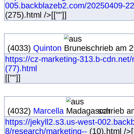
005.backblazeb2.com/20250409-22
(275).html />[[""]]
(4033)
Quinton
schrieb am 2
https://cz-marketing-313.b-cdn.net
(77).html
[[""]]
(4032)
Marcella
schrieb a
https://jekyll2.s3.us-west-002.bac
8/research/marketing--
(10).html />[