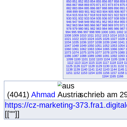
850
851
852
853
854
855
856
857
858
859
866
867
868
869
870
871
872
873
874
875
882
883
884
885
886
887
888
889
890
891
898
899
900
901
902
903
904
905
906
907
914
915
916
917
918
919
920
921
922
923
930
931
932
933
934
935
936
937
938
939
946
947
948
949
950
951
952
953
954
955
962
963
964
965
966
967
968
969
970
971
978
979
980
981
982
983
984
985
986
987
994
995
996
997
998
999
1000
1001
1002
1
1008
1009
1010
1011
1012
1013
1014
1015
1
1021
1022
1023
1024
1025
1026
1027
1028
1034
1035
1036
1037
1038
1039
1040
1041
1047
1048
1049
1050
1051
1052
1053
1054
1060
1061
1062
1063
1064
1065
1066
1067
1073
1074
1075
1076
1077
1078
1079
1080
1086
1087
1088
1089
1090
1091
1092
1093
1099
1100
1101
1102
1103
1104
1105
1106
1112
1113
1114
1115
1116
1117
1118
1119
1
1125
1126
1127
1128
1129
1130
1131
1132
1
1138
1139
1140
1141
1142
1143
1144
1145
1
1151
1152
1153
1154
1155
1156
1157
1158
1
1164
1165
1166
(4041)
Ahmad
schrieb am 29
https://cz-marketing-373.fra1.digi
[[""]]