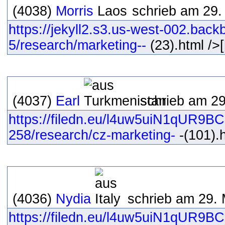
(4038)
Morris
schrieb am 29.
https://jekyll2.s3.us-west-002.bac
5/research/marketing--
(23).html />[
(4037)
Earl
schrieb am 29
https://filedn.eu/l4uw5uiN1qUR9B
258/research/cz-marketing-
-(101).h
(4036)
Nydia
schrieb am 29. 
https://filedn.eu/l4uw5uiN1qUR9B