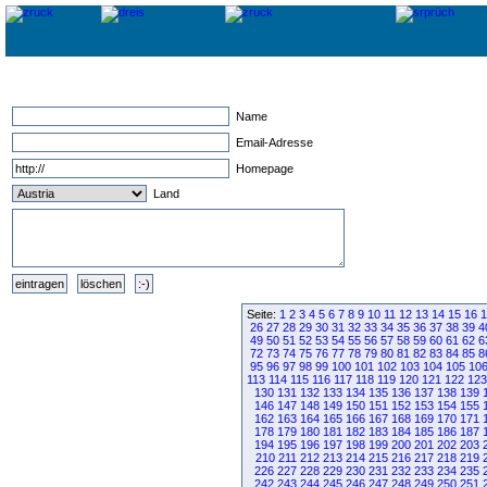
Name
Email-Adresse
Homepage
Land
Seite:
1
2
3
4
5
6
7
8
9
10
11
12
13
14
15
16
1
26
27
28
29
30
31
32
33
34
35
36
37
38
39
4
49
50
51
52
53
54
55
56
57
58
59
60
61
62
6
72
73
74
75
76
77
78
79
80
81
82
83
84
85
8
95
96
97
98
99
100
101
102
103
104
105
10
113
114
115
116
117
118
119
120
121
122
123
130
131
132
133
134
135
136
137
138
139
146
147
148
149
150
151
152
153
154
155
162
163
164
165
166
167
168
169
170
171
178
179
180
181
182
183
184
185
186
187
194
195
196
197
198
199
200
201
202
203
210
211
212
213
214
215
216
217
218
219
226
227
228
229
230
231
232
233
234
235
242
243
244
245
246
247
248
249
250
251