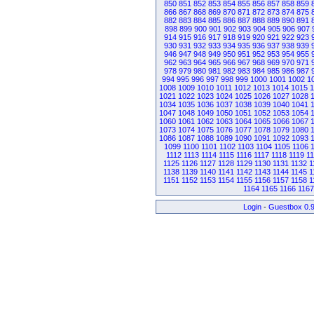
850
851
852
853
854
855
856
857
858
859
866
867
868
869
870
871
872
873
874
875
882
883
884
885
886
887
888
889
890
891
898
899
900
901
902
903
904
905
906
907
914
915
916
917
918
919
920
921
922
923
930
931
932
933
934
935
936
937
938
939
946
947
948
949
950
951
952
953
954
955
962
963
964
965
966
967
968
969
970
971
978
979
980
981
982
983
984
985
986
987
994
995
996
997
998
999
1000
1001
1002
1
1008
1009
1010
1011
1012
1013
1014
1015
1
1021
1022
1023
1024
1025
1026
1027
1028
1034
1035
1036
1037
1038
1039
1040
1041
1047
1048
1049
1050
1051
1052
1053
1054
1060
1061
1062
1063
1064
1065
1066
1067
1073
1074
1075
1076
1077
1078
1079
1080
1086
1087
1088
1089
1090
1091
1092
1093
1099
1100
1101
1102
1103
1104
1105
1106
1112
1113
1114
1115
1116
1117
1118
1119
1
1125
1126
1127
1128
1129
1130
1131
1132
1
1138
1139
1140
1141
1142
1143
1144
1145
1
1151
1152
1153
1154
1155
1156
1157
1158
1
1164
1165
1166
1167
Login
-
Guestbox 0.