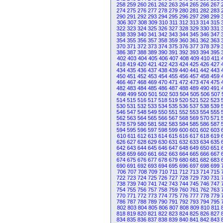
258
259
260
261
262
263
264
265
266
267
274
275
276
277
278
279
280
281
282
283
290
291
292
293
294
295
296
297
298
299
306
307
308
309
310
311
312
313
314
315
322
323
324
325
326
327
328
329
330
331
338
339
340
341
342
343
344
345
346
347
354
355
356
357
358
359
360
361
362
363
370
371
372
373
374
375
376
377
378
379
386
387
388
389
390
391
392
393
394
395
402
403
404
405
406
407
408
409
410
411
418
419
420
421
422
423
424
425
426
427
434
435
436
437
438
439
440
441
442
443
450
451
452
453
454
455
456
457
458
459
466
467
468
469
470
471
472
473
474
475
482
483
484
485
486
487
488
489
490
491
498
499
500
501
502
503
504
505
506
507
514
515
516
517
518
519
520
521
522
523
530
531
532
533
534
535
536
537
538
539
546
547
548
549
550
551
552
553
554
555
562
563
564
565
566
567
568
569
570
571
578
579
580
581
582
583
584
585
586
587
594
595
596
597
598
599
600
601
602
603
610
611
612
613
614
615
616
617
618
619
626
627
628
629
630
631
632
633
634
635
642
643
644
645
646
647
648
649
650
651
658
659
660
661
662
663
664
665
666
667
674
675
676
677
678
679
680
681
682
683
690
691
692
693
694
695
696
697
698
699
706
707
708
709
710
711
712
713
714
715
722
723
724
725
726
727
728
729
730
731
738
739
740
741
742
743
744
745
746
747
754
755
756
757
758
759
760
761
762
763
770
771
772
773
774
775
776
777
778
779
786
787
788
789
790
791
792
793
794
795
802
803
804
805
806
807
808
809
810
811
818
819
820
821
822
823
824
825
826
827
834
835
836
837
838
839
840
841
842
843