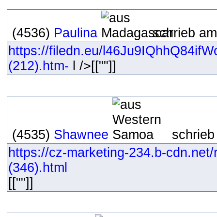
(4536)
Paulina
schrieb am
https://filedn.eu/l46Ju9IQhhQ84ifW
(212).htm-
l />[[""]]
(4535)
Shawnee
schrieb
https://cz-marketing-234.b-cdn.net
(346).html
[[""]]