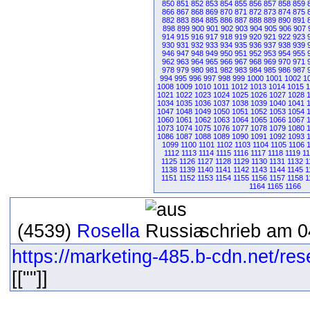
850
851
852
853
854
855
856
857
858
859
866
867
868
869
870
871
872
873
874
875
882
883
884
885
886
887
888
889
890
891
898
899
900
901
902
903
904
905
906
907
914
915
916
917
918
919
920
921
922
923
930
931
932
933
934
935
936
937
938
939
946
947
948
949
950
951
952
953
954
955
962
963
964
965
966
967
968
969
970
971
978
979
980
981
982
983
984
985
986
987
994
995
996
997
998
999
1000
1001
1002
1
1008
1009
1010
1011
1012
1013
1014
1015
1
1021
1022
1023
1024
1025
1026
1027
1028
1034
1035
1036
1037
1038
1039
1040
1041
1047
1048
1049
1050
1051
1052
1053
1054
1060
1061
1062
1063
1064
1065
1066
1067
1073
1074
1075
1076
1077
1078
1079
1080
1086
1087
1088
1089
1090
1091
1092
1093
1099
1100
1101
1102
1103
1104
1105
1106
1112
1113
1114
1115
1116
1117
1118
1119
1
1125
1126
1127
1128
1129
1130
1131
1132
1
1138
1139
1140
1141
1142
1143
1144
1145
1
1151
1152
1153
1154
1155
1156
1157
1158
1
1164
1165
1166
(4539)
Rosella
schrieb am 0
https://marketing-485.b-cdn.net/res
[[""]]