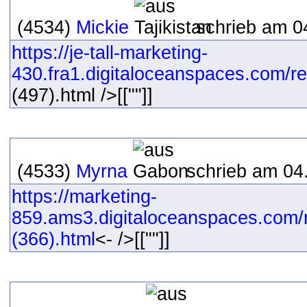
(4534)
Mickie
schrieb am 0
https://je-tall-marketing-
430.fra1.digitaloceanspaces.com/res
(497).html />[[""]]
(4533)
Myrna
schrieb am 04
https://marketing-
859.ams3.digitaloceanspaces.com/
(366).html
<- />[[""]]