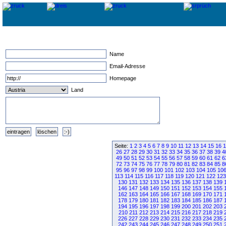
Name
Email-Adresse
Homepage
Land
Seite:
1
2
3
4
5
6
7
8
9
10
11
12
13
14
15
16
1
26
27
28
29
30
31
32
33
34
35
36
37
38
39
4
49
50
51
52
53
54
55
56
57
58
59
60
61
62
6
72
73
74
75
76
77
78
79
80
81
82
83
84
85
8
95
96
97
98
99
100
101
102
103
104
105
10
113
114
115
116
117
118
119
120
121
122
123
130
131
132
133
134
135
136
137
138
139
146
147
148
149
150
151
152
153
154
155
162
163
164
165
166
167
168
169
170
171
178
179
180
181
182
183
184
185
186
187
194
195
196
197
198
199
200
201
202
203
210
211
212
213
214
215
216
217
218
219
226
227
228
229
230
231
232
233
234
235
242
243
244
245
246
247
248
249
250
251