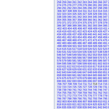
258
259
260
261
262
263
264
265
266
267
274
275
276
277
278
279
280
281
282
283
290
291
292
293
294
295
296
297
298
299
306
307
308
309
310
311
312
313
314
315
322
323
324
325
326
327
328
329
330
331
338
339
340
341
342
343
344
345
346
347
354
355
356
357
358
359
360
361
362
363
370
371
372
373
374
375
376
377
378
379
386
387
388
389
390
391
392
393
394
395
402
403
404
405
406
407
408
409
410
411
418
419
420
421
422
423
424
425
426
427
434
435
436
437
438
439
440
441
442
443
450
451
452
453
454
455
456
457
458
459
466
467
468
469
470
471
472
473
474
475
482
483
484
485
486
487
488
489
490
491
498
499
500
501
502
503
504
505
506
507
514
515
516
517
518
519
520
521
522
523
530
531
532
533
534
535
536
537
538
539
546
547
548
549
550
551
552
553
554
555
562
563
564
565
566
567
568
569
570
571
578
579
580
581
582
583
584
585
586
587
594
595
596
597
598
599
600
601
602
603
610
611
612
613
614
615
616
617
618
619
626
627
628
629
630
631
632
633
634
635
642
643
644
645
646
647
648
649
650
651
658
659
660
661
662
663
664
665
666
667
674
675
676
677
678
679
680
681
682
683
690
691
692
693
694
695
696
697
698
699
706
707
708
709
710
711
712
713
714
715
722
723
724
725
726
727
728
729
730
731
738
739
740
741
742
743
744
745
746
747
754
755
756
757
758
759
760
761
762
763
770
771
772
773
774
775
776
777
778
779
786
787
788
789
790
791
792
793
794
795
802
803
804
805
806
807
808
809
810
811
818
819
820
821
822
823
824
825
826
827
834
835
836
837
838
839
840
841
842
843