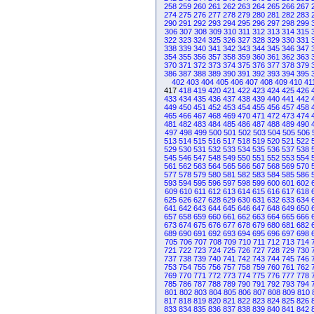
258
259
260
261
262
263
264
265
266
267
274
275
276
277
278
279
280
281
282
283
290
291
292
293
294
295
296
297
298
299
306
307
308
309
310
311
312
313
314
315
322
323
324
325
326
327
328
329
330
331
338
339
340
341
342
343
344
345
346
347
354
355
356
357
358
359
360
361
362
363
370
371
372
373
374
375
376
377
378
379
386
387
388
389
390
391
392
393
394
395
402
403
404
405
406
407
408
409
410
41
417
418
419
420
421
422
423
424
425
426
433
434
435
436
437
438
439
440
441
442
449
450
451
452
453
454
455
456
457
458
465
466
467
468
469
470
471
472
473
474
481
482
483
484
485
486
487
488
489
490
497
498
499
500
501
502
503
504
505
506
513
514
515
516
517
518
519
520
521
522
529
530
531
532
533
534
535
536
537
538
545
546
547
548
549
550
551
552
553
554
561
562
563
564
565
566
567
568
569
570
577
578
579
580
581
582
583
584
585
586
593
594
595
596
597
598
599
600
601
602
609
610
611
612
613
614
615
616
617
618
625
626
627
628
629
630
631
632
633
634
641
642
643
644
645
646
647
648
649
650
657
658
659
660
661
662
663
664
665
666
673
674
675
676
677
678
679
680
681
682
689
690
691
692
693
694
695
696
697
698
705
706
707
708
709
710
711
712
713
714
721
722
723
724
725
726
727
728
729
730
737
738
739
740
741
742
743
744
745
746
753
754
755
756
757
758
759
760
761
762
769
770
771
772
773
774
775
776
777
778
785
786
787
788
789
790
791
792
793
794
801
802
803
804
805
806
807
808
809
810
817
818
819
820
821
822
823
824
825
826
833
834
835
836
837
838
839
840
841
842