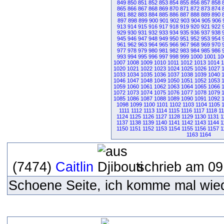
849
850
851
852
853
854
855
856
857
858
865
866
867
868
869
870
871
872
873
874
881
882
883
884
885
886
887
888
889
890
897
898
899
900
901
902
903
904
905
906
913
914
915
916
917
918
919
920
921
922
929
930
931
932
933
934
935
936
937
938
945
946
947
948
949
950
951
952
953
954
961
962
963
964
965
966
967
968
969
970
977
978
979
980
981
982
983
984
985
986
993
994
995
996
997
998
999
1000
1001
10
1007
1008
1009
1010
1011
1012
1013
1014
1
1020
1021
1022
1023
1024
1025
1026
1027
1033
1034
1035
1036
1037
1038
1039
1040
1046
1047
1048
1049
1050
1051
1052
1053
1059
1060
1061
1062
1063
1064
1065
1066
1072
1073
1074
1075
1076
1077
1078
1079
1085
1086
1087
1088
1089
1090
1091
1092
1098
1099
1100
1101
1102
1103
1104
1105
1111
1112
1113
1114
1115
1116
1117
1118
11
1124
1125
1126
1127
1128
1129
1130
1131
1
1137
1138
1139
1140
1141
1142
1143
1144
1
1150
1151
1152
1153
1154
1155
1156
1157
1
1163
1164
(7474)
Caitlin
schrieb am 09
Schoene Seite, ich komme mal wied