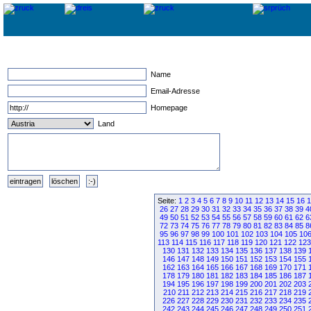
Name
Email-Adresse
Homepage
Land
Seite:
1
2
3
4
5
6
7
8
9
10
11
12
13
14
15
16
1
26
27
28
29
30
31
32
33
34
35
36
37
38
39
4
49
50
51
52
53
54
55
56
57
58
59
60
61
62
6
72
73
74
75
76
77
78
79
80
81
82
83
84
85
8
95
96
97
98
99
100
101
102
103
104
105
10
113
114
115
116
117
118
119
120
121
122
123
130
131
132
133
134
135
136
137
138
139
146
147
148
149
150
151
152
153
154
155
162
163
164
165
166
167
168
169
170
171
178
179
180
181
182
183
184
185
186
187
194
195
196
197
198
199
200
201
202
203
210
211
212
213
214
215
216
217
218
219
226
227
228
229
230
231
232
233
234
235
242
243
244
245
246
247
248
249
250
251