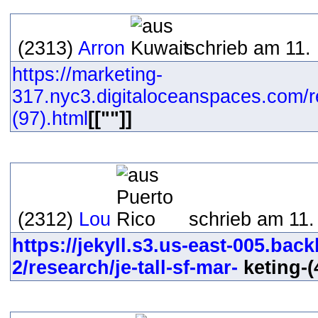
(2313)
Arron
schrieb am 11.
https://marketing-
317.nyc3.digitaloceanspaces.com/r
(97).html
[[""]]
(2312)
Lou
schrieb am 11.
https://jekyll.s3.us-east-005.ba
2/research/je-tall-sf-mar-
keting-(