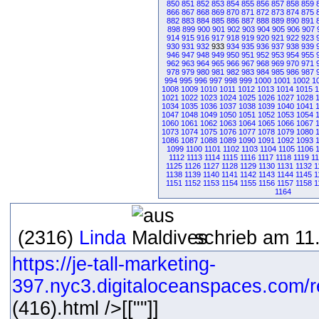
850
851
852
853
854
855
856
857
858
859
866
867
868
869
870
871
872
873
874
875
882
883
884
885
886
887
888
889
890
891
898
899
900
901
902
903
904
905
906
907
914
915
916
917
918
919
920
921
922
923
930
931
932
933
934
935
936
937
938
939
946
947
948
949
950
951
952
953
954
955
962
963
964
965
966
967
968
969
970
971
978
979
980
981
982
983
984
985
986
987
994
995
996
997
998
999
1000
1001
1002
1
1008
1009
1010
1011
1012
1013
1014
1015
1
1021
1022
1023
1024
1025
1026
1027
1028
1034
1035
1036
1037
1038
1039
1040
1041
1047
1048
1049
1050
1051
1052
1053
1054
1060
1061
1062
1063
1064
1065
1066
1067
1073
1074
1075
1076
1077
1078
1079
1080
1086
1087
1088
1089
1090
1091
1092
1093
1099
1100
1101
1102
1103
1104
1105
1106
1112
1113
1114
1115
1116
1117
1118
1119
1
1125
1126
1127
1128
1129
1130
1131
1132
1
1138
1139
1140
1141
1142
1143
1144
1145
1
1151
1152
1153
1154
1155
1156
1157
1158
1
1164
(2316)
Linda
schrieb am 11
https://je-tall-marketing-
397.nyc3.digitaloceanspaces.com/re
(416).html />[[""]]