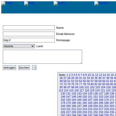
Name
Email-Adresse
Homepage
Land
Seite:
1
2
3
4
5
6
7
8
9
10
11
12
13
14
15
16
1
26
27
28
29
30
31
32
33
34
35
36
37
38
39
4
49
50
51
52
53
54
55
56
57
58
59
60
61
62
6
72
73
74
75
76
77
78
79
80
81
82
83
84
85
8
95
96
97
98
99
100
101
102
103
104
105
10
113
114
115
116
117
118
119
120
121
122
123
130
131
132
133
134
135
136
137
138
139
146
147
148
149
150
151
152
153
154
155
162
163
164
165
166
167
168
169
170
171
178
179
180
181
182
183
184
185
186
187
194
195
196
197
198
199
200
201
202
203
210
211
212
213
214
215
216
217
218
219
226
227
228
229
230
231
232
233
234
235
242
243
244
245
246
247
248
249
250
251