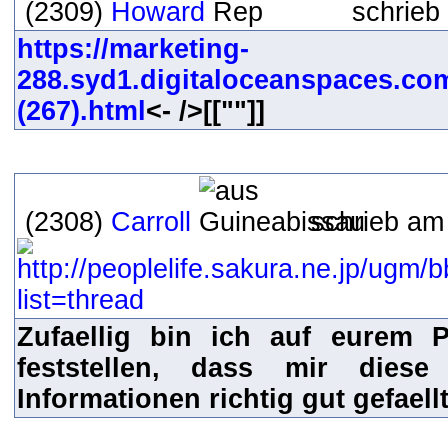
(2309)
Howard
schrieb
https://marketing-
288.syd1.digitaloceanspaces.co
(267).html
<- />[[""]]
(2308)
Carroll
schrieb am
Zufaellig bin ich auf eurem 
feststellen, dass mir die
Informationen richtig gut gefaell