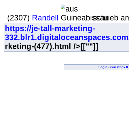
(2307)
Randell
schrieb am
https://je-tall-marketing-
332.blr1.digitaloceanspaces.com/
rketing-(477).html />[[""]]
Login
-
Guestbox 0.