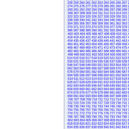
258
259
260
261
262
263
264
265
266
267
274
275
276
277
278
279
280
281
282
283
290
291
292
293
294
295
296
297
298
299
306
307
308
309
310
311
312
313
314
315
322
323
324
325
326
327
328
329
330
331
338
339
340
341
342
343
344
345
346
347
354
355
356
357
358
359
360
361
362
363
370
371
372
373
374
375
376
377
378
379
386
387
388
389
390
391
392
393
394
395
402
403
404
405
406
407
408
409
410
411
418
419
420
421
422
423
424
425
426
427
434
435
436
437
438
439
440
441
442
443
450
451
452
453
454
455
456
457
458
459
466
467
468
469
470
471
472
473
474
475
482
483
484
485
486
487
488
489
490
491
498
499
500
501
502
503
504
505
506
507
514
515
516
517
518
519
520
521
522
523
530
531
532
533
534
535
536
537
538
539
546
547
548
549
550
551
552
553
554
555
562
563
564
565
566
567
568
569
570
571
578
579
580
581
582
583
584
585
586
587
594
595
596
597
598
599
600
601
602
603
610
611
612
613
614
615
616
617
618
619
626
627
628
629
630
631
632
633
634
635
642
643
644
645
646
647
648
649
650
651
658
659
660
661
662
663
664
665
666
667
674
675
676
677
678
679
680
681
682
683
690
691
692
693
694
695
696
697
698
699
706
707
708
709
710
711
712
713
714
715
722
723
724
725
726
727
728
729
730
731
738
739
740
741
742
743
744
745
746
747
754
755
756
757
758
759
760
761
762
763
770
771
772
773
774
775
776
777
778
779
786
787
788
789
790
791
792
793
794
795
802
803
804
805
806
807
808
809
810
811
818
819
820
821
822
823
824
825
826
827
834
835
836
837
838
839
840
841
842
843