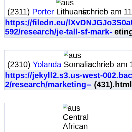
(2311)
Porter
schrieb am 11
https://filedn.eu/lXvDNJGJo3S
592/research/je-tall-sf-mark-
eting
(2310)
Yolanda
schrieb am 
https://jekyll2.s3.us-west-002.b
2/research/marketing--
(431).html