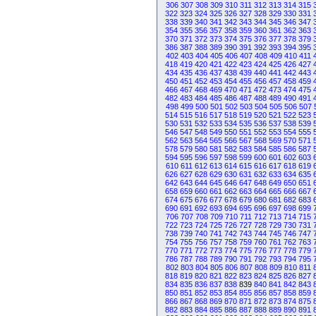
306
307
308
309
310
311
312
313
314
315
322
323
324
325
326
327
328
329
330
331
338
339
340
341
342
343
344
345
346
347
354
355
356
357
358
359
360
361
362
363
370
371
372
373
374
375
376
377
378
379
386
387
388
389
390
391
392
393
394
395
402
403
404
405
406
407
408
409
410
411
418
419
420
421
422
423
424
425
426
427
434
435
436
437
438
439
440
441
442
443
450
451
452
453
454
455
456
457
458
459
466
467
468
469
470
471
472
473
474
475
482
483
484
485
486
487
488
489
490
491
498
499
500
501
502
503
504
505
506
507
514
515
516
517
518
519
520
521
522
523
530
531
532
533
534
535
536
537
538
539
546
547
548
549
550
551
552
553
554
555
562
563
564
565
566
567
568
569
570
571
578
579
580
581
582
583
584
585
586
587
594
595
596
597
598
599
600
601
602
603
610
611
612
613
614
615
616
617
618
619
626
627
628
629
630
631
632
633
634
635
642
643
644
645
646
647
648
649
650
651
658
659
660
661
662
663
664
665
666
667
674
675
676
677
678
679
680
681
682
683
690
691
692
693
694
695
696
697
698
699
706
707
708
709
710
711
712
713
714
715
722
723
724
725
726
727
728
729
730
731
738
739
740
741
742
743
744
745
746
747
754
755
756
757
758
759
760
761
762
763
770
771
772
773
774
775
776
777
778
779
786
787
788
789
790
791
792
793
794
795
802
803
804
805
806
807
808
809
810
811
818
819
820
821
822
823
824
825
826
827
834
835
836
837
838
839
840
841
842
843
850
851
852
853
854
855
856
857
858
859
866
867
868
869
870
871
872
873
874
875
882
883
884
885
886
887
888
889
890
891