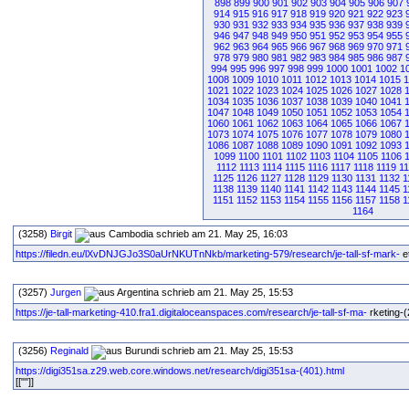
898
899
900
901
902
903
904
905
906
907
914
915
916
917
918
919
920
921
922
923
930
931
932
933
934
935
936
937
938
939
946
947
948
949
950
951
952
953
954
955
962
963
964
965
966
967
968
969
970
971
978
979
980
981
982
983
984
985
986
987
994
995
996
997
998
999
1000
1001
1002
1
1008
1009
1010
1011
1012
1013
1014
1015
1
1021
1022
1023
1024
1025
1026
1027
1028
1034
1035
1036
1037
1038
1039
1040
1041
1047
1048
1049
1050
1051
1052
1053
1054
1060
1061
1062
1063
1064
1065
1066
1067
1073
1074
1075
1076
1077
1078
1079
1080
1086
1087
1088
1089
1090
1091
1092
1093
1099
1100
1101
1102
1103
1104
1105
1106
1112
1113
1114
1115
1116
1117
1118
1119
1
1125
1126
1127
1128
1129
1130
1131
1132
1
1138
1139
1140
1141
1142
1143
1144
1145
1
1151
1152
1153
1154
1155
1156
1157
1158
1
1164
(3258)
Birgit
schrieb am 21. May 25, 16:03
https://filedn.eu/lXvDNJGJo3S0aUrNKUTnNkb/marketing-579/research/je-tall-sf-mark-
et
(3257)
Jurgen
schrieb am 21. May 25, 15:53
https://je-tall-marketing-410.fra1.digitaloceanspaces.com/research/je-tall-sf-ma-
rketing-(2
(3256)
Reginald
schrieb am 21. May 25, 15:53
https://digi351sa.z29.web.core.windows.net/research/digi351sa-(401).html
[[""]]