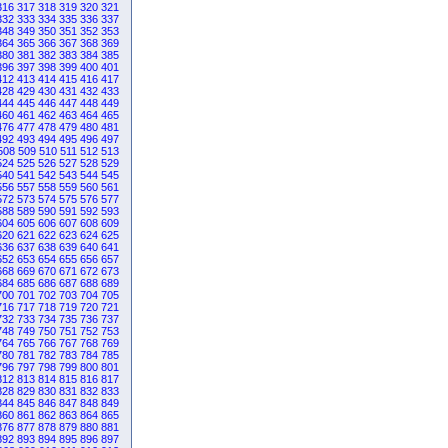
316
317
318
319
320
321
332
333
334
335
336
337
348
349
350
351
352
353
364
365
366
367
368
369
380
381
382
383
384
385
396
397
398
399
400
401
412
413
414
415
416
417
428
429
430
431
432
433
444
445
446
447
448
449
460
461
462
463
464
465
476
477
478
479
480
481
492
493
494
495
496
497
508
509
510
511
512
513
524
525
526
527
528
529
540
541
542
543
544
545
556
557
558
559
560
561
572
573
574
575
576
577
588
589
590
591
592
593
604
605
606
607
608
609
620
621
622
623
624
625
636
637
638
639
640
641
652
653
654
655
656
657
668
669
670
671
672
673
684
685
686
687
688
689
700
701
702
703
704
705
716
717
718
719
720
721
732
733
734
735
736
737
748
749
750
751
752
753
764
765
766
767
768
769
780
781
782
783
784
785
796
797
798
799
800
801
812
813
814
815
816
817
828
829
830
831
832
833
844
845
846
847
848
849
860
861
862
863
864
865
876
877
878
879
880
881
892
893
894
895
896
897