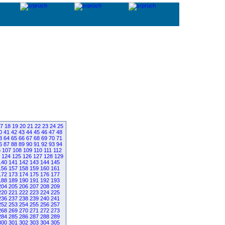
7
18
19
20
21
22
23
24
25
0
41
42
43
44
45
46
47
48
3
64
65
66
67
68
69
70
71
6
87
88
89
90
91
92
93
94
6
107
108
109
110
111
112
124
125
126
127
128
129
140
141
142
143
144
145
156
157
158
159
160
161
172
173
174
175
176
177
188
189
190
191
192
193
204
205
206
207
208
209
220
221
222
223
224
225
236
237
238
239
240
241
252
253
254
255
256
257
268
269
270
271
272
273
284
285
286
287
288
289
300
301
302
303
304
305