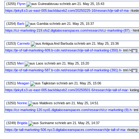
(3255)
Flynn
schrieb am 21. May 25, 15:43
https://jekyll.s3.us-east-005.backblazeb2.com/20250225-16/research/je-tall-sf-ma-
rketin
(3254)
Barb
schrieb am 21. May 25, 15:37
https://cz-marketing-219.sfo2.digitaloceanspaces.com/research/cz-marketing-(87).-
html 
(3253)
Carmelo
schrieb am 21. May 25, 15:36
https://je-sf-tall-marketing-609.b-cdn.net/research/je-tall-sf-marketing-(350).h-
tml />[[""]]
(3252)
Meri
schrieb am 21. May 25, 15:20
https://je-sf-tall-marketing-587.b-cdn.net/research/je-tall-sf-marketing-(391).h-
tml />[[""]]
(3251)
Meagan
schrieb am 21. May 25, 15:06
https://jekyll.s3.us-east-005.backblazeb2.com/20250501-6/research/je-tall-sf-mar-
keting-
(3250)
Norine
schrieb am 21. May 25, 14:51
https://cz-marketing-120.syd1.digitaloceanspaces.com/research/cz-marketing-(9).h-
tml 
(3249)
Brigida
schrieb am 21. May 25, 14:37
https://je-tall-marketing-506.nyc3.digitaloceanspaces.com/research/je-tall-sf-ma-
rketing-