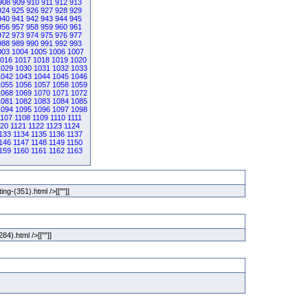
908
909
910
911
912
913
924
925
926
927
928
929
940
941
942
943
944
945
956
957
958
959
960
961
972
973
974
975
976
977
988
989
990
991
992
993
003
1004
1005
1006
1007
016
1017
1018
1019
1020
1029
1030
1031
1032
1033
1042
1043
1044
1045
1046
1055
1056
1057
1058
1059
1068
1069
1070
1071
1072
1081
1082
1083
1084
1085
1094
1095
1096
1097
1098
1107
1108
1109
1110
1111
120
1121
1122
1123
1124
133
1134
1135
1136
1137
146
1147
1148
1149
1150
159
1160
1161
1162
1163
ing-(351).html />[[""]]
84).html />[[""]]