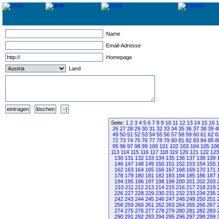
Name
Email-Adresse
Homepage
Land
Seite:
1
2
3
4
5
6
7
8
9
10
11
12
13
14
15
16
1
26
27
28
29
30
31
32
33
34
35
36
37
38
39
4
49
50
51
52
53
54
55
56
57
58
59
60
61
62
6
72
73
74
75
76
77
78
79
80
81
82
83
84
85
8
95
96
97
98
99
100
101
102
103
104
105
10
113
114
115
116
117
118
119
120
121
122
123
130
131
132
133
134
135
136
137
138
139
146
147
148
149
150
151
152
153
154
155
162
163
164
165
166
167
168
169
170
171
178
179
180
181
182
183
184
185
186
187
194
195
196
197
198
199
200
201
202
203
210
211
212
213
214
215
216
217
218
219
226
227
228
229
230
231
232
233
234
235
242
243
244
245
246
247
248
249
250
251
258
259
260
261
262
263
264
265
266
267
274
275
276
277
278
279
280
281
282
283
290
291
292
293
294
295
296
297
298
299