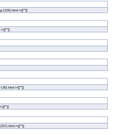
g-(226).html />[[""]]
/>[[""]]
(36).html />[[""]]
/>[[""]]
(337).html />[[""]]