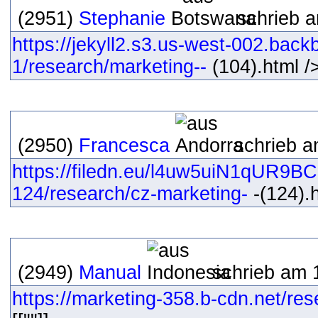
(2951)
Stephanie
schrieb a
https://jekyll2.s3.us-west-002.bac
1/research/marketing--
(104).html />
(2950)
Francesca
schrieb a
https://filedn.eu/l4uw5uiN1qUR9B
124/research/cz-marketing-
-(124).h
(2949)
Manual
schrieb am 
https://marketing-358.b-cdn.net/res