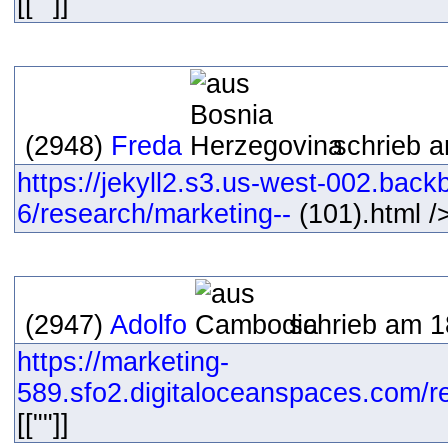
[[""]]
(2948)
Freda
schrieb a
https://jekyll2.s3.us-west-002.bac
6/research/marketing--
(101).html />
(2947)
Adolfo
schrieb am 1
https://marketing-
589.sfo2.digitaloceanspaces.com/re
[[""]]