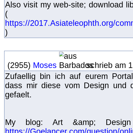
Also visit my web-site; download l
(
https://2017.Asiateleophth.org/com
)
(2955)
Moses
schrieb am 1
Zufaellig bin ich auf eurem Port
dass mir diese vom Design und de
gefaelt.
My blog: Art &amp; Desig
https://Goelancer.com/question/onli