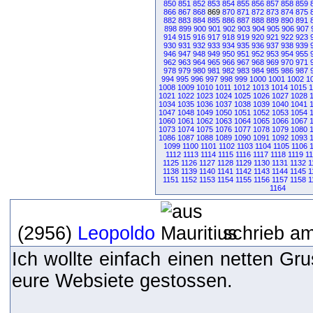
850
851
852
853
854
855
856
857
858
859
866
867
868
869
870
871
872
873
874
875
882
883
884
885
886
887
888
889
890
891
898
899
900
901
902
903
904
905
906
907
914
915
916
917
918
919
920
921
922
923
930
931
932
933
934
935
936
937
938
939
946
947
948
949
950
951
952
953
954
955
962
963
964
965
966
967
968
969
970
971
978
979
980
981
982
983
984
985
986
987
994
995
996
997
998
999
1000
1001
1002
1
1008
1009
1010
1011
1012
1013
1014
1015
1
1021
1022
1023
1024
1025
1026
1027
1028
1034
1035
1036
1037
1038
1039
1040
1041
1047
1048
1049
1050
1051
1052
1053
1054
1060
1061
1062
1063
1064
1065
1066
1067
1073
1074
1075
1076
1077
1078
1079
1080
1086
1087
1088
1089
1090
1091
1092
1093
1099
1100
1101
1102
1103
1104
1105
1106
1112
1113
1114
1115
1116
1117
1118
1119
1
1125
1126
1127
1128
1129
1130
1131
1132
1
1138
1139
1140
1141
1142
1143
1144
1145
1
1151
1152
1153
1154
1155
1156
1157
1158
1
1164
(2956)
Leopoldo
schrieb am
Ich wollte einfach einen netten Gru
eure Websiete gestossen.