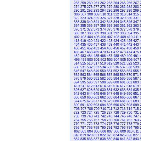
258
259
260
261
262
263
264
265
266
267
274
275
276
277
278
279
280
281
282
283
290
291
292
293
294
295
296
297
298
299
306
307
308
309
310
311
312
313
314
315
322
323
324
325
326
327
328
329
330
331
338
339
340
341
342
343
344
345
346
347
354
355
356
357
358
359
360
361
362
363
370
371
372
373
374
375
376
377
378
379
386
387
388
389
390
391
392
393
394
395
402
403
404
405
406
407
408
409
410
411
418
419
420
421
422
423
424
425
426
427
434
435
436
437
438
439
440
441
442
443
450
451
452
453
454
455
456
457
458
459
466
467
468
469
470
471
472
473
474
475
482
483
484
485
486
487
488
489
490
491
498
499
500
501
502
503
504
505
506
507
514
515
516
517
518
519
520
521
522
523
530
531
532
533
534
535
536
537
538
539
546
547
548
549
550
551
552
553
554
555
562
563
564
565
566
567
568
569
570
571
578
579
580
581
582
583
584
585
586
587
594
595
596
597
598
599
600
601
602
603
610
611
612
613
614
615
616
617
618
619
626
627
628
629
630
631
632
633
634
635
642
643
644
645
646
647
648
649
650
651
658
659
660
661
662
663
664
665
666
667
674
675
676
677
678
679
680
681
682
683
690
691
692
693
694
695
696
697
698
699
706
707
708
709
710
711
712
713
714
715
722
723
724
725
726
727
728
729
730
731
738
739
740
741
742
743
744
745
746
747
754
755
756
757
758
759
760
761
762
763
770
771
772
773
774
775
776
777
778
779
786
787
788
789
790
791
792
793
794
795
802
803
804
805
806
807
808
809
810
811
818
819
820
821
822
823
824
825
826
827
834
835
836
837
838
839
840
841
842
843