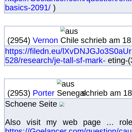
basics-2091/
)
(2954)
Vernon
schrieb am 18
https://filedn.eu/lXvDNJGJo3S0a
528/research/je-tall-sf-mark-
eting-(
(2953)
Porter
schrieb am 18
Schoene Seite
Also visit my web page ... rol
https://Goelancer.com/question/cau