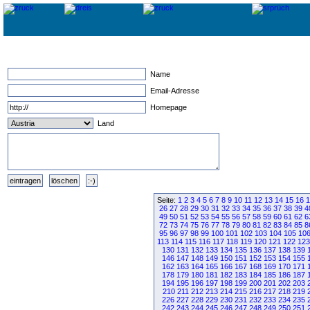
Name
Email-Adresse
Homepage
Land
Seite:
1
2
3
4
5
6
7
8
9
10
11
12
13
14
15
16
1
26
27
28
29
30
31
32
33
34
35
36
37
38
39
4
49
50
51
52
53
54
55
56
57
58
59
60
61
62
6
72
73
74
75
76
77
78
79
80
81
82
83
84
85
8
95
96
97
98
99
100
101
102
103
104
105
10
113
114
115
116
117
118
119
120
121
122
123
130
131
132
133
134
135
136
137
138
139
146
147
148
149
150
151
152
153
154
155
162
163
164
165
166
167
168
169
170
171
178
179
180
181
182
183
184
185
186
187
194
195
196
197
198
199
200
201
202
203
210
211
212
213
214
215
216
217
218
219
226
227
228
229
230
231
232
233
234
235
242
243
244
245
246
247
248
249
250
251