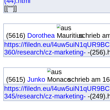
(44).html
[[""]]
(5616)
Dorothea
schrieb am
https://filedn.eu/l4uw5uiN1qUR9B
360/research/cz-marketing-
-(256).h
(5615)
Junko
schrieb am 16
https://filedn.eu/l4uw5uiN1qUR9B
345/research/cz-marketing-
-(249).h