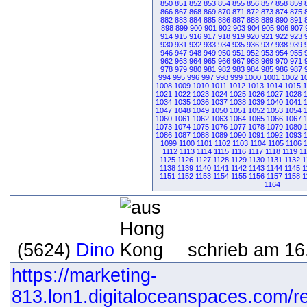
850
851
852
853
854
855
856
857
858
859
866
867
868
869
870
871
872
873
874
875
882
883
884
885
886
887
888
889
890
891
898
899
900
901
902
903
904
905
906
907
914
915
916
917
918
919
920
921
922
923
930
931
932
933
934
935
936
937
938
939
946
947
948
949
950
951
952
953
954
955
962
963
964
965
966
967
968
969
970
971
978
979
980
981
982
983
984
985
986
987
994
995
996
997
998
999
1000
1001
1002
1
1008
1009
1010
1011
1012
1013
1014
1015
1
1021
1022
1023
1024
1025
1026
1027
1028
1034
1035
1036
1037
1038
1039
1040
1041
1047
1048
1049
1050
1051
1052
1053
1054
1060
1061
1062
1063
1064
1065
1066
1067
1073
1074
1075
1076
1077
1078
1079
1080
1086
1087
1088
1089
1090
1091
1092
1093
1099
1100
1101
1102
1103
1104
1105
1106
1112
1113
1114
1115
1116
1117
1118
1119
1
1125
1126
1127
1128
1129
1130
1131
1132
1
1138
1139
1140
1141
1142
1143
1144
1145
1
1151
1152
1153
1154
1155
1156
1157
1158
1
1164
(5624)
Dino
schrieb am 16
https://marketing-
813.lon1.digitaloceanspaces.com/r