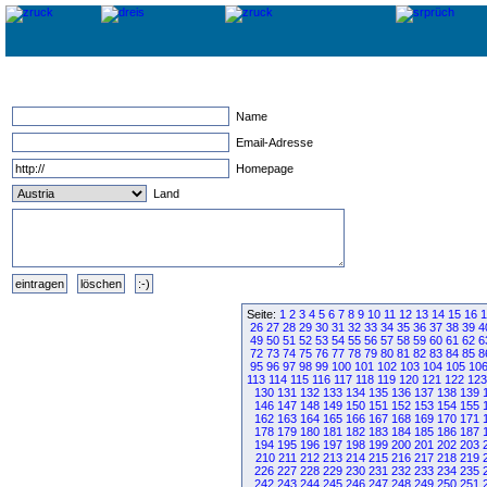
Name
Email-Adresse
Homepage
Land
Seite:
1
2
3
4
5
6
7
8
9
10
11
12
13
14
15
16
1
26
27
28
29
30
31
32
33
34
35
36
37
38
39
4
49
50
51
52
53
54
55
56
57
58
59
60
61
62
6
72
73
74
75
76
77
78
79
80
81
82
83
84
85
8
95
96
97
98
99
100
101
102
103
104
105
10
113
114
115
116
117
118
119
120
121
122
123
130
131
132
133
134
135
136
137
138
139
146
147
148
149
150
151
152
153
154
155
162
163
164
165
166
167
168
169
170
171
178
179
180
181
182
183
184
185
186
187
194
195
196
197
198
199
200
201
202
203
210
211
212
213
214
215
216
217
218
219
226
227
228
229
230
231
232
233
234
235
242
243
244
245
246
247
248
249
250
251