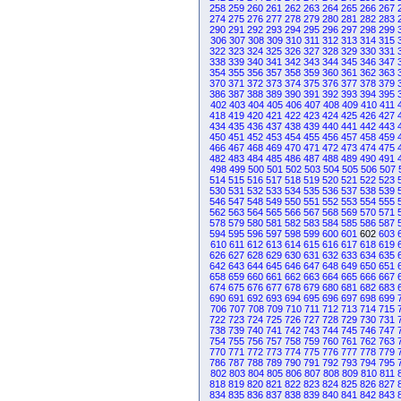
258
259
260
261
262
263
264
265
266
267
274
275
276
277
278
279
280
281
282
283
290
291
292
293
294
295
296
297
298
299
306
307
308
309
310
311
312
313
314
315
322
323
324
325
326
327
328
329
330
331
338
339
340
341
342
343
344
345
346
347
354
355
356
357
358
359
360
361
362
363
370
371
372
373
374
375
376
377
378
379
386
387
388
389
390
391
392
393
394
395
402
403
404
405
406
407
408
409
410
411
418
419
420
421
422
423
424
425
426
427
434
435
436
437
438
439
440
441
442
443
450
451
452
453
454
455
456
457
458
459
466
467
468
469
470
471
472
473
474
475
482
483
484
485
486
487
488
489
490
491
498
499
500
501
502
503
504
505
506
507
514
515
516
517
518
519
520
521
522
523
530
531
532
533
534
535
536
537
538
539
546
547
548
549
550
551
552
553
554
555
562
563
564
565
566
567
568
569
570
571
578
579
580
581
582
583
584
585
586
587
594
595
596
597
598
599
600
601
602
603
610
611
612
613
614
615
616
617
618
619
626
627
628
629
630
631
632
633
634
635
642
643
644
645
646
647
648
649
650
651
658
659
660
661
662
663
664
665
666
667
674
675
676
677
678
679
680
681
682
683
690
691
692
693
694
695
696
697
698
699
706
707
708
709
710
711
712
713
714
715
722
723
724
725
726
727
728
729
730
731
738
739
740
741
742
743
744
745
746
747
754
755
756
757
758
759
760
761
762
763
770
771
772
773
774
775
776
777
778
779
786
787
788
789
790
791
792
793
794
795
802
803
804
805
806
807
808
809
810
811
818
819
820
821
822
823
824
825
826
827
834
835
836
837
838
839
840
841
842
843