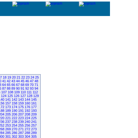
7
18
19
20
21
22
23
24
25
0
41
42
43
44
45
46
47
48
3
64
65
66
67
68
69
70
71
6
87
88
89
90
91
92
93
94
6
107
108
109
110
111
112
124
125
126
127
128
129
140
141
142
143
144
145
156
157
158
159
160
161
172
173
174
175
176
177
188
189
190
191
192
193
204
205
206
207
208
209
220
221
222
223
224
225
236
237
238
239
240
241
252
253
254
255
256
257
268
269
270
271
272
273
284
285
286
287
288
289
300
301
302
303
304
305