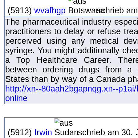
(5913)
wvafhgp
schrieb am
The pharmaceutical industry especia
practitioners to delay or refuse tre
perceived using any medical devi
syringe. You might additionally che
a Top Healthcare Career. There
between ordering drugs from a d
States than by way of a Canada pha
http://xn--80aah2bgapnqg.xn--p1ai/b
online
(5912)
Irwin
schrieb am 30. 