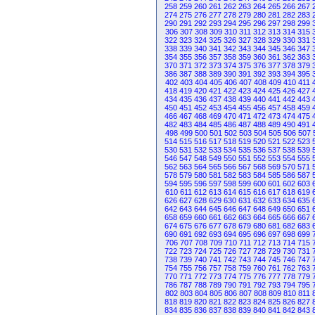
258
259
260
261
262
263
264
265
266
267
274
275
276
277
278
279
280
281
282
283
290
291
292
293
294
295
296
297
298
299
306
307
308
309
310
311
312
313
314
315
322
323
324
325
326
327
328
329
330
331
338
339
340
341
342
343
344
345
346
347
354
355
356
357
358
359
360
361
362
363
370
371
372
373
374
375
376
377
378
379
386
387
388
389
390
391
392
393
394
395
402
403
404
405
406
407
408
409
410
411
418
419
420
421
422
423
424
425
426
427
434
435
436
437
438
439
440
441
442
443
450
451
452
453
454
455
456
457
458
459
466
467
468
469
470
471
472
473
474
475
482
483
484
485
486
487
488
489
490
491
498
499
500
501
502
503
504
505
506
507
514
515
516
517
518
519
520
521
522
523
530
531
532
533
534
535
536
537
538
539
546
547
548
549
550
551
552
553
554
555
562
563
564
565
566
567
568
569
570
571
578
579
580
581
582
583
584
585
586
587
594
595
596
597
598
599
600
601
602
603
610
611
612
613
614
615
616
617
618
619
626
627
628
629
630
631
632
633
634
635
642
643
644
645
646
647
648
649
650
651
658
659
660
661
662
663
664
665
666
667
674
675
676
677
678
679
680
681
682
683
690
691
692
693
694
695
696
697
698
699
706
707
708
709
710
711
712
713
714
715
722
723
724
725
726
727
728
729
730
731
738
739
740
741
742
743
744
745
746
747
754
755
756
757
758
759
760
761
762
763
770
771
772
773
774
775
776
777
778
779
786
787
788
789
790
791
792
793
794
795
802
803
804
805
806
807
808
809
810
811
818
819
820
821
822
823
824
825
826
827
834
835
836
837
838
839
840
841
842
843