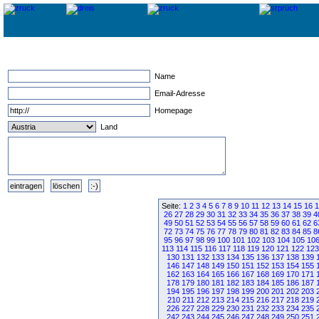
Name
Email-Adresse
Homepage
Land
Seite:
1
2
3
4
5
6
7
8
9
10
11
12
13
14
15
16
1
26
27
28
29
30
31
32
33
34
35
36
37
38
39
4
49
50
51
52
53
54
55
56
57
58
59
60
61
62
6
72
73
74
75
76
77
78
79
80
81
82
83
84
85
8
95
96
97
98
99
100
101
102
103
104
105
10
113
114
115
116
117
118
119
120
121
122
123
130
131
132
133
134
135
136
137
138
139
146
147
148
149
150
151
152
153
154
155
162
163
164
165
166
167
168
169
170
171
178
179
180
181
182
183
184
185
186
187
194
195
196
197
198
199
200
201
202
203
210
211
212
213
214
215
216
217
218
219
226
227
228
229
230
231
232
233
234
235
242
243
244
245
246
247
248
249
250
251