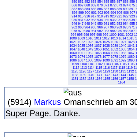
850
851
852
853
854
855
856
857
858
859
866
867
868
869
870
871
872
873
874
875
882
883
884
885
886
887
888
889
890
891
898
899
900
901
902
903
904
905
906
907
914
915
916
917
918
919
920
921
922
923
930
931
932
933
934
935
936
937
938
939
946
947
948
949
950
951
952
953
954
955
962
963
964
965
966
967
968
969
970
971
978
979
980
981
982
983
984
985
986
987
994
995
996
997
998
999
1000
1001
1002
1
1008
1009
1010
1011
1012
1013
1014
1015
1
1021
1022
1023
1024
1025
1026
1027
1028
1034
1035
1036
1037
1038
1039
1040
1041
1047
1048
1049
1050
1051
1052
1053
1054
1060
1061
1062
1063
1064
1065
1066
1067
1073
1074
1075
1076
1077
1078
1079
1080
1086
1087
1088
1089
1090
1091
1092
1093
1099
1100
1101
1102
1103
1104
1105
1106
1112
1113
1114
1115
1116
1117
1118
1119
1
1125
1126
1127
1128
1129
1130
1131
1132
1
1138
1139
1140
1141
1142
1143
1144
1145
1
1151
1152
1153
1154
1155
1156
1157
1158
1
1164
(5914)
Markus
schrieb am 30
Super Page. Danke.