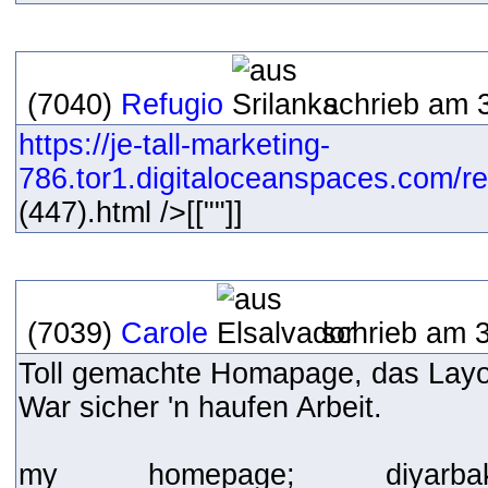
(7040)
Refugio
schrieb am 3
https://je-tall-marketing-
786.tor1.digitaloceanspaces.com/re
(447).html />[[""]]
(7039)
Carole
schrieb am 3
Toll gemachte Homapage, das Layout
War sicher 'n haufen Arbeit.
my homepage; diyarba