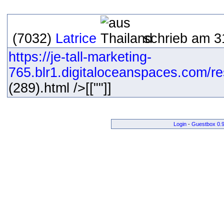
(7032)
Latrice
schrieb am 31
https://je-tall-marketing-
765.blr1.digitaloceanspaces.com/re
(289).html />[[""]]
Login
-
Guestbox 0.