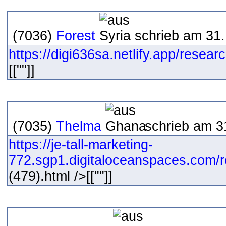
(7036)
Forest
schrieb am 31.
https://digi636sa.netlify.app/resear
[[""]]
(7035)
Thelma
schrieb am 31
https://je-tall-marketing-
772.sgp1.digitaloceanspaces.com/r
(479).html />[[""]]