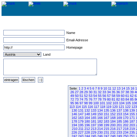
Name
Email-Adresse
Homepage
Land
Seite:
1
2
3
4
5
6
7
8
9
10
11
12
13
14
15
16
1
26
27
28
29
30
31
32
33
34
35
36
37
38
39
4
49
50
51
52
53
54
55
56
57
58
59
60
61
62
6
72
73
74
75
76
77
78
79
80
81
82
83
84
85
8
95
96
97
98
99
100
101
102
103
104
105
10
113
114
115
116
117
118
119
120
121
122
123
130
131
132
133
134
135
136
137
138
139
146
147
148
149
150
151
152
153
154
155
162
163
164
165
166
167
168
169
170
171
178
179
180
181
182
183
184
185
186
187
194
195
196
197
198
199
200
201
202
203
210
211
212
213
214
215
216
217
218
219
226
227
228
229
230
231
232
233
234
235
242
243
244
245
246
247
248
249
250
251