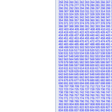
258
259
260
261
262
263
264
265
266
267
274
275
276
277
278
279
280
281
282
283
290
291
292
293
294
295
296
297
298
299
306
307
308
309
310
311
312
313
314
315
322
323
324
325
326
327
328
329
330
331
338
339
340
341
342
343
344
345
346
347
354
355
356
357
358
359
360
361
362
363
370
371
372
373
374
375
376
377
378
379
386
387
388
389
390
391
392
393
394
395
402
403
404
405
406
407
408
409
410
411
418
419
420
421
422
423
424
425
426
427
434
435
436
437
438
439
440
441
442
443
450
451
452
453
454
455
456
457
458
459
466
467
468
469
470
471
472
473
474
475
482
483
484
485
486
487
488
489
490
491
498
499
500
501
502
503
504
505
506
507
514
515
516
517
518
519
520
521
522
523
530
531
532
533
534
535
536
537
538
539
546
547
548
549
550
551
552
553
554
555
562
563
564
565
566
567
568
569
570
571
578
579
580
581
582
583
584
585
586
587
594
595
596
597
598
599
600
601
602
603
610
611
612
613
614
615
616
617
618
619
626
627
628
629
630
631
632
633
634
635
642
643
644
645
646
647
648
649
650
651
658
659
660
661
662
663
664
665
666
667
674
675
676
677
678
679
680
681
682
683
690
691
692
693
694
695
696
697
698
699
706
707
708
709
710
711
712
713
714
715
722
723
724
725
726
727
728
729
730
731
738
739
740
741
742
743
744
745
746
747
754
755
756
757
758
759
760
761
762
763
770
771
772
773
774
775
776
777
778
779
786
787
788
789
790
791
792
793
794
795
802
803
804
805
806
807
808
809
810
811
818
819
820
821
822
823
824
825
826
827
834
835
836
837
838
839
840
841
842
843