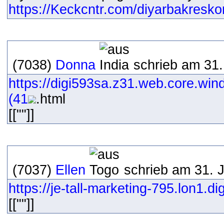
https://Keckcntr.com/diyarbakresk
(7038)
Donna
schrieb am 31.
https://digi593sa.z31.web.core.win
(41
.html
[[""]]
(7037)
Ellen
schrieb am 31. J
https://je-tall-marketing-795.lon1.
[[""]]