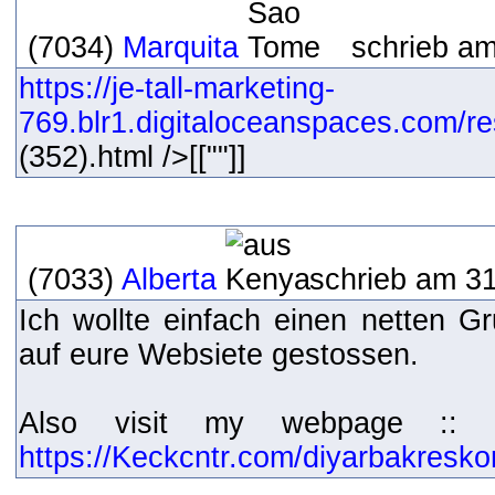
(7034)
Marquita
schrieb am
https://je-tall-marketing-
769.blr1.digitaloceanspaces.com/re
(352).html />[[""]]
(7033)
Alberta
schrieb am 31
Ich wollte einfach einen netten Gr
auf eure Websiete gestossen.
Also visit my webpage :: e
https://Keckcntr.com/diyarbakresk