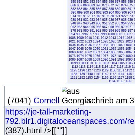
850
851
852
853
854
855
856
857
858
859
866
867
868
869
870
871
872
873
874
875
882
883
884
885
886
887
888
889
890
891
898
899
900
901
902
903
904
905
906
907
914
915
916
917
918
919
920
921
922
923
930
931
932
933
934
935
936
937
938
939
946
947
948
949
950
951
952
953
954
955
962
963
964
965
966
967
968
969
970
971
978
979
980
981
982
983
984
985
986
987
994
995
996
997
998
999
1000
1001
1002
1
1008
1009
1010
1011
1012
1013
1014
1015
1
1021
1022
1023
1024
1025
1026
1027
1028
1034
1035
1036
1037
1038
1039
1040
1041
1047
1048
1049
1050
1051
1052
1053
1054
1060
1061
1062
1063
1064
1065
1066
1067
1073
1074
1075
1076
1077
1078
1079
1080
1086
1087
1088
1089
1090
1091
1092
1093
1099
1100
1101
1102
1103
1104
1105
1106
1112
1113
1114
1115
1116
1117
1118
1119
1
1125
1126
1127
1128
1129
1130
1131
1132
1
1138
1139
1140
1141
1142
1143
1144
1145
1
1151
1152
1153
1154
1155
1156
1157
1158
1
1164
1165
1166
(7041)
Cornell
schrieb am 3
https://je-tall-marketing-
792.blr1.digitaloceanspaces.com/re
(387).html />[[""]]