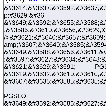
&#3614;&#3637;&#3592;&#3637;&
p;#3629;&#36
&#3649;&#3592;&#3655;&#3588;&
;&#3585;&#3610;&#3656;&#3629;&
/>&#3621;&#3640;&#3657;&#3609;
amp;#3607;&#3640;&#3585;&#359
&#3649;&#3588;&#3656;&#3611;&#
;&#3597;&#3627;&#3634;&#3648;
&#3621;&#3629;&#3591; PG
&#3619;&#3632;&#3610;&#3610;&
&#3607;&#3635;&#3585;&#3635;&#
PGSLOT
&#3649;&#3592;&#3585;&#3627;&