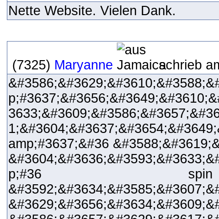
Nette Website. Vielen Dank.
(7325)
Maryanne
schrieb a
&#3586;&#3629;&#3610;&#3588;&
p;#3637;&#3656;&#3649;&#3610;&
3633;&#3609;&#3586;&#3657;&#36
1;&#3604;&#3637;&#3654;&#3649;
amp;#3637;&#36 &#3588;&#3619;
&#3604;&#3636;&#3593;&#3633;&
p;#36 sp
&#3592;&#3634;&#3585;&#3607;&
&#3629;&#3656;&#3634;&#3609;&