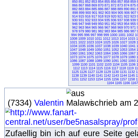
850
851
852
853
854
855
856
857
858
859
866
867
868
869
870
871
872
873
874
875
882
883
884
885
886
887
888
889
890
891
898
899
900
901
902
903
904
905
906
907
914
915
916
917
918
919
920
921
922
923
930
931
932
933
934
935
936
937
938
939
946
947
948
949
950
951
952
953
954
955
962
963
964
965
966
967
968
969
970
971
978
979
980
981
982
983
984
985
986
987
994
995
996
997
998
999
1000
1001
1002
1
1008
1009
1010
1011
1012
1013
1014
1015
1
1021
1022
1023
1024
1025
1026
1027
1028
1034
1035
1036
1037
1038
1039
1040
1041
1047
1048
1049
1050
1051
1052
1053
1054
1060
1061
1062
1063
1064
1065
1066
1067
1073
1074
1075
1076
1077
1078
1079
1080
1086
1087
1088
1089
1090
1091
1092
1093
1099
1100
1101
1102
1103
1104
1105
1106
1112
1113
1114
1115
1116
1117
1118
1119
1
1125
1126
1127
1128
1129
1130
1131
1132
1
1138
1139
1140
1141
1142
1143
1144
1145
1
1151
1152
1153
1154
1155
1156
1157
1158
1
1164
1165
1166
1167
(7334)
Valentin
schrieb am 2
Zufaellig bin ich auf eure Seite g