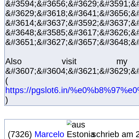
&#3594;&#3656;&#3629;&#3591;&
&#3629;&#3618;&#3641;&#3656;&
&#3614;&#3637;&#3592;&#3637;&
&#3648;&#3585;&#3617;&#3626;&
&#3651;&#3627;&#3657;&#3648;&
Also visit my
&#3607;&#3604;&#3621;&#3629;&
(
https://pgslot6.in/%e0%b8
)
(7326)
Marcelo
schrieb am 2