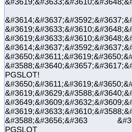
&#3619;&#3633;&#3610;&#3648;&#
&#3614;&#3637;&#3592;&#3637;&
&#3619;&#3633;&#3610;&#3648;&
&#3619;&#3633;&#3610;&#3648;&#
&#3614;&#3637;&#3592;&#3637;&
&#3650;&#3611;&#3619;&#3650;&
&#3588;&#3640;&#3657;&#3617;&
PGSLOT!
&#3650;&#3611;&#3619;&#3650;&
&#3619;&#3629;&#3588;&#3640;&
&#3649;&#3609;&#3632;&#3609;&
&#3619;&#3633;&#3610;&#3588;&
&#3588;&#3656;&#363 &#3648
PGSLOT