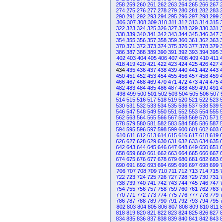
258
259
260
261
262
263
264
265
266
267
274
275
276
277
278
279
280
281
282
283
290
291
292
293
294
295
296
297
298
299
306
307
308
309
310
311
312
313
314
315
322
323
324
325
326
327
328
329
330
331
338
339
340
341
342
343
344
345
346
347
354
355
356
357
358
359
360
361
362
363
370
371
372
373
374
375
376
377
378
379
386
387
388
389
390
391
392
393
394
395
402
403
404
405
406
407
408
409
410
411
418
419
420
421
422
423
424
425
426
427
434
435
436
437
438
439
440
441
442
443
450
451
452
453
454
455
456
457
458
459
466
467
468
469
470
471
472
473
474
475
482
483
484
485
486
487
488
489
490
491
498
499
500
501
502
503
504
505
506
507
514
515
516
517
518
519
520
521
522
523
530
531
532
533
534
535
536
537
538
539
546
547
548
549
550
551
552
553
554
555
562
563
564
565
566
567
568
569
570
571
578
579
580
581
582
583
584
585
586
587
594
595
596
597
598
599
600
601
602
603
610
611
612
613
614
615
616
617
618
619
626
627
628
629
630
631
632
633
634
635
642
643
644
645
646
647
648
649
650
651
658
659
660
661
662
663
664
665
666
667
674
675
676
677
678
679
680
681
682
683
690
691
692
693
694
695
696
697
698
699
706
707
708
709
710
711
712
713
714
715
722
723
724
725
726
727
728
729
730
731
738
739
740
741
742
743
744
745
746
747
754
755
756
757
758
759
760
761
762
763
770
771
772
773
774
775
776
777
778
779
786
787
788
789
790
791
792
793
794
795
802
803
804
805
806
807
808
809
810
811
818
819
820
821
822
823
824
825
826
827
834
835
836
837
838
839
840
841
842
843