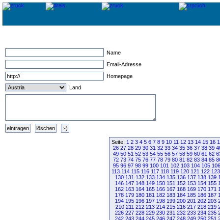
Name
Email-Adresse
Homepage
Land
Seite:
1
2
3
4
5
6
7
8
9
10
11
12
13
14
15
16
1
26
27
28
29
30
31
32
33
34
35
36
37
38
39
4
49
50
51
52
53
54
55
56
57
58
59
60
61
62
6
72
73
74
75
76
77
78
79
80
81
82
83
84
85
8
95
96
97
98
99
100
101
102
103
104
105
10
113
114
115
116
117
118
119
120
121
122
123
130
131
132
133
134
135
136
137
138
139
146
147
148
149
150
151
152
153
154
155
162
163
164
165
166
167
168
169
170
171
178
179
180
181
182
183
184
185
186
187
194
195
196
197
198
199
200
201
202
203
210
211
212
213
214
215
216
217
218
219
226
227
228
229
230
231
232
233
234
235
242
243
244
245
246
247
248
249
250
251