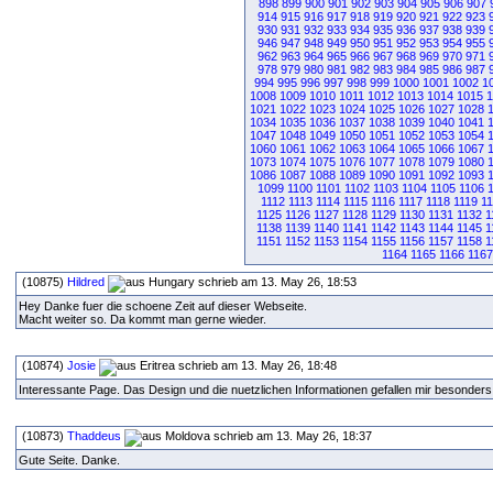
898
899
900
901
902
903
904
905
906
907
914
915
916
917
918
919
920
921
922
923
930
931
932
933
934
935
936
937
938
939
946
947
948
949
950
951
952
953
954
955
962
963
964
965
966
967
968
969
970
971
978
979
980
981
982
983
984
985
986
987
994
995
996
997
998
999
1000
1001
1002
1
1008
1009
1010
1011
1012
1013
1014
1015
1
1021
1022
1023
1024
1025
1026
1027
1028
1034
1035
1036
1037
1038
1039
1040
1041
1047
1048
1049
1050
1051
1052
1053
1054
1060
1061
1062
1063
1064
1065
1066
1067
1073
1074
1075
1076
1077
1078
1079
1080
1086
1087
1088
1089
1090
1091
1092
1093
1099
1100
1101
1102
1103
1104
1105
1106
1112
1113
1114
1115
1116
1117
1118
1119
1
1125
1126
1127
1128
1129
1130
1131
1132
1
1138
1139
1140
1141
1142
1143
1144
1145
1
1151
1152
1153
1154
1155
1156
1157
1158
1
1164
1165
1166
1167
(10875)
Hildred
schrieb am 13. May 26, 18:53
Hey Danke fuer die schoene Zeit auf dieser Webseite.
Macht weiter so. Da kommt man gerne wieder.
(10874)
Josie
schrieb am 13. May 26, 18:48
Interessante Page. Das Design und die nuetzlichen Informationen gefallen mir besonders
(10873)
Thaddeus
schrieb am 13. May 26, 18:37
Gute Seite. Danke.