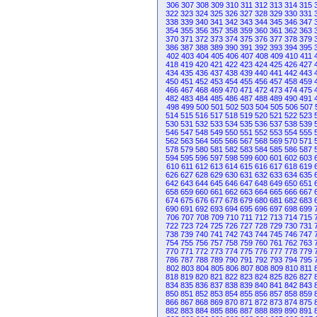
306
307
308
309
310
311
312
313
314
315
322
323
324
325
326
327
328
329
330
331
338
339
340
341
342
343
344
345
346
347
354
355
356
357
358
359
360
361
362
363
370
371
372
373
374
375
376
377
378
379
386
387
388
389
390
391
392
393
394
395
402
403
404
405
406
407
408
409
410
411
418
419
420
421
422
423
424
425
426
427
434
435
436
437
438
439
440
441
442
443
450
451
452
453
454
455
456
457
458
459
466
467
468
469
470
471
472
473
474
475
482
483
484
485
486
487
488
489
490
491
498
499
500
501
502
503
504
505
506
507
514
515
516
517
518
519
520
521
522
523
530
531
532
533
534
535
536
537
538
539
546
547
548
549
550
551
552
553
554
555
562
563
564
565
566
567
568
569
570
571
578
579
580
581
582
583
584
585
586
587
594
595
596
597
598
599
600
601
602
603
610
611
612
613
614
615
616
617
618
619
626
627
628
629
630
631
632
633
634
635
642
643
644
645
646
647
648
649
650
651
658
659
660
661
662
663
664
665
666
667
674
675
676
677
678
679
680
681
682
683
690
691
692
693
694
695
696
697
698
699
706
707
708
709
710
711
712
713
714
715
722
723
724
725
726
727
728
729
730
731
738
739
740
741
742
743
744
745
746
747
754
755
756
757
758
759
760
761
762
763
770
771
772
773
774
775
776
777
778
779
786
787
788
789
790
791
792
793
794
795
802
803
804
805
806
807
808
809
810
811
818
819
820
821
822
823
824
825
826
827
834
835
836
837
838
839
840
841
842
843
850
851
852
853
854
855
856
857
858
859
866
867
868
869
870
871
872
873
874
875
882
883
884
885
886
887
888
889
890
891