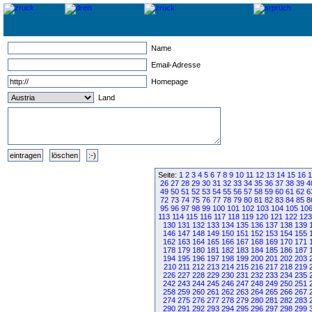
Name
Email-Adresse
Homepage
Land
Seite:
1
2
3
4
5
6
7
8
9
10
11
12
13
14
15
16
1
26
27
28
29
30
31
32
33
34
35
36
37
38
39
4
49
50
51
52
53
54
55
56
57
58
59
60
61
62
6
72
73
74
75
76
77
78
79
80
81
82
83
84
85
8
95
96
97
98
99
100
101
102
103
104
105
10
113
114
115
116
117
118
119
120
121
122
123
130
131
132
133
134
135
136
137
138
139
146
147
148
149
150
151
152
153
154
155
162
163
164
165
166
167
168
169
170
171
178
179
180
181
182
183
184
185
186
187
194
195
196
197
198
199
200
201
202
203
210
211
212
213
214
215
216
217
218
219
226
227
228
229
230
231
232
233
234
235
242
243
244
245
246
247
248
249
250
251
258
259
260
261
262
263
264
265
266
267
274
275
276
277
278
279
280
281
282
283
290
291
292
293
294
295
296
297
298
299