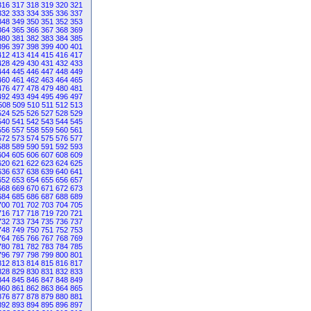
316
317
318
319
320
321
332
333
334
335
336
337
348
349
350
351
352
353
364
365
366
367
368
369
380
381
382
383
384
385
396
397
398
399
400
401
412
413
414
415
416
417
428
429
430
431
432
433
444
445
446
447
448
449
460
461
462
463
464
465
476
477
478
479
480
481
492
493
494
495
496
497
508
509
510
511
512
513
524
525
526
527
528
529
540
541
542
543
544
545
556
557
558
559
560
561
572
573
574
575
576
577
588
589
590
591
592
593
604
605
606
607
608
609
620
621
622
623
624
625
636
637
638
639
640
641
652
653
654
655
656
657
668
669
670
671
672
673
684
685
686
687
688
689
700
701
702
703
704
705
716
717
718
719
720
721
732
733
734
735
736
737
748
749
750
751
752
753
764
765
766
767
768
769
780
781
782
783
784
785
796
797
798
799
800
801
812
813
814
815
816
817
828
829
830
831
832
833
844
845
846
847
848
849
860
861
862
863
864
865
876
877
878
879
880
881
892
893
894
895
896
897