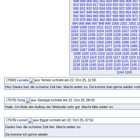
898
899
900
901
902
903
904
905
906
907
914
915
916
917
918
919
920
921
922
923
930
931
932
933
934
935
936
937
938
939
946
947
948
949
950
951
952
953
954
955
962
963
964
965
966
967
968
969
970
971
978
979
980
981
982
983
984
985
986
987
994
995
996
997
998
999
1000
1001
1002
1
1008
1009
1010
1011
1012
1013
1014
1015
1
1021
1022
1023
1024
1025
1026
1027
1028
1034
1035
1036
1037
1038
1039
1040
1041
1047
1048
1049
1050
1051
1052
1053
1054
1060
1061
1062
1063
1064
1065
1066
1067
1073
1074
1075
1076
1077
1078
1079
1080
1086
1087
1088
1089
1090
1091
1092
1093
1099
1100
1101
1102
1103
1104
1105
1106
1112
1113
1114
1115
1116
1117
1118
1119
1
1125
1126
1127
1128
1129
1130
1131
1132
1
1138
1139
1140
1141
1142
1143
1144
1145
1
1151
1152
1153
1154
1155
1156
1157
1158
1
1164
1165
(7580)
Lavada
schrieb am 22. Oct 25, 11:50
Hey Danke fuer die schoene Zeit hier. Macht weiter so. Da kommt man gerne wieder vor
(7579)
Sung
schrieb am 22. Oct 25, 08:42
Hallo, Ich finde den Aufbau der Webseite sehr gut. Macht bitte weiter so.
(7578)
Leonel
schrieb am 22. Oct 25, 07:52
Danke fuer die schoene Zeit hier. Macht weiter so.
Da komme ich gerne wieder.