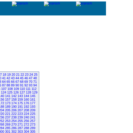
7
18
19
20
21
22
23
24
25
0
41
42
43
44
45
46
47
48
3
64
65
66
67
68
69
70
71
6
87
88
89
90
91
92
93
94
6
107
108
109
110
111
112
124
125
126
127
128
129
140
141
142
143
144
145
156
157
158
159
160
161
172
173
174
175
176
177
188
189
190
191
192
193
204
205
206
207
208
209
220
221
222
223
224
225
236
237
238
239
240
241
252
253
254
255
256
257
268
269
270
271
272
273
284
285
286
287
288
289
300
301
302
303
304
305