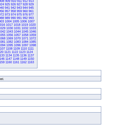
908
909
910
911
912
913
924
925
926
927
928
929
940
941
942
943
944
945
956
957
958
959
960
961
972
973
974
975
976
977
988
989
990
991
992
993
003
1004
1005
1006
1007
016
1017
1018
1019
1020
1029
1030
1031
1032
1033
1042
1043
1044
1045
1046
1055
1056
1057
1058
1059
1068
1069
1070
1071
1072
1081
1082
1083
1084
1085
1094
1095
1096
1097
1098
1107
1108
1109
1110
1111
120
1121
1122
1123
1124
133
1134
1135
1136
1137
146
1147
1148
1149
1150
159
1160
1161
1162
1163
bei.