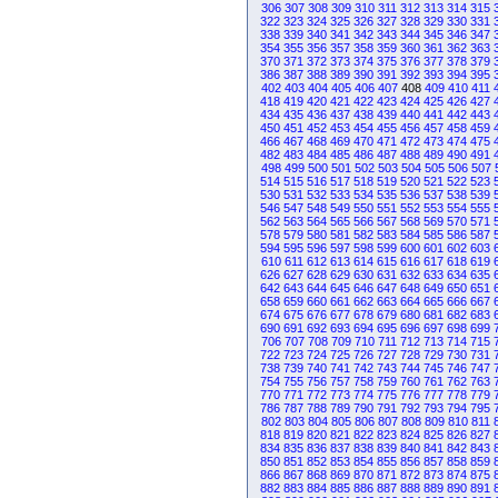
306
307
308
309
310
311
312
313
314
315
322
323
324
325
326
327
328
329
330
331
338
339
340
341
342
343
344
345
346
347
354
355
356
357
358
359
360
361
362
363
370
371
372
373
374
375
376
377
378
379
386
387
388
389
390
391
392
393
394
395
402
403
404
405
406
407
408
409
410
411
418
419
420
421
422
423
424
425
426
427
434
435
436
437
438
439
440
441
442
443
450
451
452
453
454
455
456
457
458
459
466
467
468
469
470
471
472
473
474
475
482
483
484
485
486
487
488
489
490
491
498
499
500
501
502
503
504
505
506
507
514
515
516
517
518
519
520
521
522
523
530
531
532
533
534
535
536
537
538
539
546
547
548
549
550
551
552
553
554
555
562
563
564
565
566
567
568
569
570
571
578
579
580
581
582
583
584
585
586
587
594
595
596
597
598
599
600
601
602
603
610
611
612
613
614
615
616
617
618
619
626
627
628
629
630
631
632
633
634
635
642
643
644
645
646
647
648
649
650
651
658
659
660
661
662
663
664
665
666
667
674
675
676
677
678
679
680
681
682
683
690
691
692
693
694
695
696
697
698
699
706
707
708
709
710
711
712
713
714
715
722
723
724
725
726
727
728
729
730
731
738
739
740
741
742
743
744
745
746
747
754
755
756
757
758
759
760
761
762
763
770
771
772
773
774
775
776
777
778
779
786
787
788
789
790
791
792
793
794
795
802
803
804
805
806
807
808
809
810
811
818
819
820
821
822
823
824
825
826
827
834
835
836
837
838
839
840
841
842
843
850
851
852
853
854
855
856
857
858
859
866
867
868
869
870
871
872
873
874
875
882
883
884
885
886
887
888
889
890
891