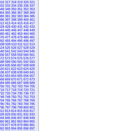
316
317
318
319
320
321
332
333
334
335
336
337
348
349
350
351
352
353
364
365
366
367
368
369
380
381
382
383
384
385
396
397
398
399
400
401
412
413
414
415
416
417
428
429
430
431
432
433
444
445
446
447
448
449
460
461
462
463
464
465
476
477
478
479
480
481
492
493
494
495
496
497
508
509
510
511
512
513
524
525
526
527
528
529
540
541
542
543
544
545
556
557
558
559
560
561
572
573
574
575
576
577
588
589
590
591
592
593
604
605
606
607
608
609
620
621
622
623
624
625
636
637
638
639
640
641
652
653
654
655
656
657
668
669
670
671
672
673
684
685
686
687
688
689
700
701
702
703
704
705
716
717
718
719
720
721
732
733
734
735
736
737
748
749
750
751
752
753
764
765
766
767
768
769
780
781
782
783
784
785
796
797
798
799
800
801
812
813
814
815
816
817
828
829
830
831
832
833
844
845
846
847
848
849
860
861
862
863
864
865
876
877
878
879
880
881
892
893
894
895
896
897