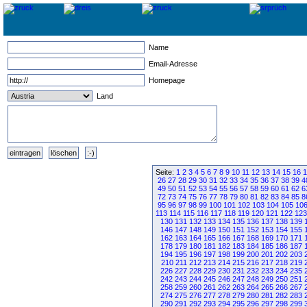
Name
Email-Adresse
Homepage
Land
Seite:
1
2
3
4
5
6
7
8
9
10
11
12
13
14
15
16
1
26
27
28
29
30
31
32
33
34
35
36
37
38
39
4
49
50
51
52
53
54
55
56
57
58
59
60
61
62
6
72
73
74
75
76
77
78
79
80
81
82
83
84
85
8
95
96
97
98
99
100
101
102
103
104
105
10
113
114
115
116
117
118
119
120
121
122
123
130
131
132
133
134
135
136
137
138
139
146
147
148
149
150
151
152
153
154
155
162
163
164
165
166
167
168
169
170
171
178
179
180
181
182
183
184
185
186
187
194
195
196
197
198
199
200
201
202
203
210
211
212
213
214
215
216
217
218
219
226
227
228
229
230
231
232
233
234
235
242
243
244
245
246
247
248
249
250
251
258
259
260
261
262
263
264
265
266
267
274
275
276
277
278
279
280
281
282
283
290
291
292
293
294
295
296
297
298
299