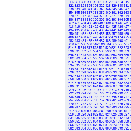
306
307
308
309
310
311
312
313
314
315
322
323
324
325
326
327
328
329
330
331
338
339
340
341
342
343
344
345
346
347
354
355
356
357
358
359
360
361
362
363
370
371
372
373
374
375
376
377
378
379
386
387
388
389
390
391
392
393
394
395
402
403
404
405
406
407
408
409
410
411
418
419
420
421
422
423
424
425
426
427
434
435
436
437
438
439
440
441
442
443
450
451
452
453
454
455
456
457
458
459
466
467
468
469
470
471
472
473
474
475
482
483
484
485
486
487
488
489
490
491
498
499
500
501
502
503
504
505
506
507
514
515
516
517
518
519
520
521
522
523
530
531
532
533
534
535
536
537
538
539
546
547
548
549
550
551
552
553
554
555
562
563
564
565
566
567
568
569
570
571
578
579
580
581
582
583
584
585
586
587
594
595
596
597
598
599
600
601
602
603
610
611
612
613
614
615
616
617
618
619
626
627
628
629
630
631
632
633
634
635
642
643
644
645
646
647
648
649
650
651
658
659
660
661
662
663
664
665
666
667
674
675
676
677
678
679
680
681
682
683
690
691
692
693
694
695
696
697
698
699
706
707
708
709
710
711
712
713
714
715
722
723
724
725
726
727
728
729
730
731
738
739
740
741
742
743
744
745
746
747
754
755
756
757
758
759
760
761
762
763
770
771
772
773
774
775
776
777
778
779
786
787
788
789
790
791
792
793
794
795
802
803
804
805
806
807
808
809
810
811
818
819
820
821
822
823
824
825
826
827
834
835
836
837
838
839
840
841
842
843
850
851
852
853
854
855
856
857
858
859
866
867
868
869
870
871
872
873
874
875
882
883
884
885
886
887
888
889
890
891