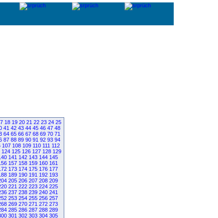
7
18
19
20
21
22
23
24
25
0
41
42
43
44
45
46
47
48
3
64
65
66
67
68
69
70
71
6
87
88
89
90
91
92
93
94
6
107
108
109
110
111
112
124
125
126
127
128
129
140
141
142
143
144
145
156
157
158
159
160
161
172
173
174
175
176
177
188
189
190
191
192
193
204
205
206
207
208
209
220
221
222
223
224
225
236
237
238
239
240
241
252
253
254
255
256
257
268
269
270
271
272
273
284
285
286
287
288
289
300
301
302
303
304
305