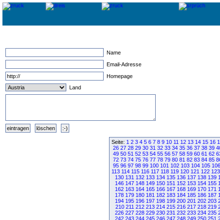
Name
Email-Adresse
Homepage
Land
Seite:
1
2
3
4
5
6
7
8
9
10
11
12
13
14
15
16
1
26
27
28
29
30
31
32
33
34
35
36
37
38
39
4
49
50
51
52
53
54
55
56
57
58
59
60
61
62
6
72
73
74
75
76
77
78
79
80
81
82
83
84
85
8
95
96
97
98
99
100
101
102
103
104
105
10
113
114
115
116
117
118
119
120
121
122
123
130
131
132
133
134
135
136
137
138
139
146
147
148
149
150
151
152
153
154
155
162
163
164
165
166
167
168
169
170
171
178
179
180
181
182
183
184
185
186
187
194
195
196
197
198
199
200
201
202
203
210
211
212
213
214
215
216
217
218
219
226
227
228
229
230
231
232
233
234
235
242
243
244
245
246
247
248
249
250
251