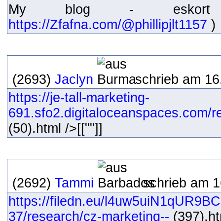
My blog - eskort d
https://Zfafna.com/@phillipjlt1157
)
(2693)
Jaclyn
schrieb am 16
https://je-tall-marketing-
691.sfo2.digitaloceanspaces.com/res
(50).html />[[""]]
(2692)
Tammi
schrieb am 1
https://filedn.eu/l4uw5uiN1qUR9B
37/research/cz-marketing--
(397).ht