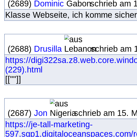
(2689)
Dominic
schrieb am 
Klasse Webseite, ich komme sicher
(2688)
Drusilla
schrieb am 
https://digi322sa.z8.web.core.wind
(229).html
[[""]]
(2687)
Jon
schrieb am 15. 
https://je-tall-marketing-
597.sgp1.digitaloceanspaces.com/re