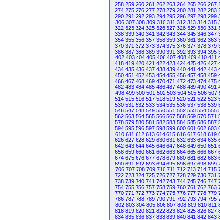
258
259
260
261
262
263
264
265
266
267
274
275
276
277
278
279
280
281
282
283
290
291
292
293
294
295
296
297
298
299
306
307
308
309
310
311
312
313
314
315
322
323
324
325
326
327
328
329
330
331
338
339
340
341
342
343
344
345
346
347
354
355
356
357
358
359
360
361
362
363
370
371
372
373
374
375
376
377
378
379
386
387
388
389
390
391
392
393
394
395
402
403
404
405
406
407
408
409
410
411
418
419
420
421
422
423
424
425
426
427
434
435
436
437
438
439
440
441
442
443
450
451
452
453
454
455
456
457
458
459
466
467
468
469
470
471
472
473
474
475
482
483
484
485
486
487
488
489
490
491
498
499
500
501
502
503
504
505
506
507
514
515
516
517
518
519
520
521
522
523
530
531
532
533
534
535
536
537
538
539
546
547
548
549
550
551
552
553
554
555
562
563
564
565
566
567
568
569
570
571
578
579
580
581
582
583
584
585
586
587
594
595
596
597
598
599
600
601
602
603
610
611
612
613
614
615
616
617
618
619
626
627
628
629
630
631
632
633
634
635
642
643
644
645
646
647
648
649
650
651
658
659
660
661
662
663
664
665
666
667
674
675
676
677
678
679
680
681
682
683
690
691
692
693
694
695
696
697
698
699
706
707
708
709
710
711
712
713
714
715
722
723
724
725
726
727
728
729
730
731
738
739
740
741
742
743
744
745
746
747
754
755
756
757
758
759
760
761
762
763
770
771
772
773
774
775
776
777
778
779
786
787
788
789
790
791
792
793
794
795
802
803
804
805
806
807
808
809
810
811
818
819
820
821
822
823
824
825
826
827
834
835
836
837
838
839
840
841
842
843