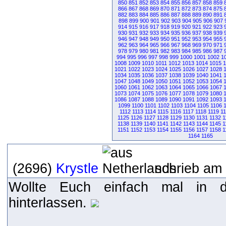
850
851
852
853
854
855
856
857
858
859
866
867
868
869
870
871
872
873
874
875
882
883
884
885
886
887
888
889
890
891
898
899
900
901
902
903
904
905
906
907
914
915
916
917
918
919
920
921
922
923
930
931
932
933
934
935
936
937
938
939
946
947
948
949
950
951
952
953
954
955
962
963
964
965
966
967
968
969
970
971
978
979
980
981
982
983
984
985
986
987
994
995
996
997
998
999
1000
1001
1002
1
1008
1009
1010
1011
1012
1013
1014
1015
1
1021
1022
1023
1024
1025
1026
1027
1028
1034
1035
1036
1037
1038
1039
1040
1041
1047
1048
1049
1050
1051
1052
1053
1054
1060
1061
1062
1063
1064
1065
1066
1067
1073
1074
1075
1076
1077
1078
1079
1080
1086
1087
1088
1089
1090
1091
1092
1093
1099
1100
1101
1102
1103
1104
1105
1106
1112
1113
1114
1115
1116
1117
1118
1119
1
1125
1126
1127
1128
1129
1130
1131
1132
1
1138
1139
1140
1141
1142
1143
1144
1145
1
1151
1152
1153
1154
1155
1156
1157
1158
1
1164
1165
(2696)
Krystle
schrieb am 
Wollte Euch einfach mal in 
hinterlassen.