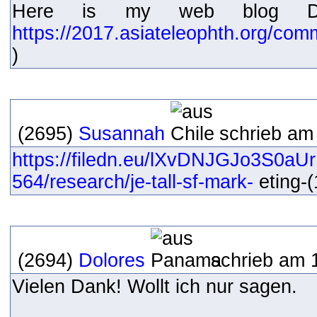
Here is my web blog Diya
https://2017.asiateleophth.org/com
)
(2695)
Susannah
schrieb am
https://filedn.eu/lXvDNJGJo3S0a
564/research/je-tall-sf-mark-
eting-(
(2694)
Dolores
schrieb am 
Vielen Dank! Wollt ich nur sagen.