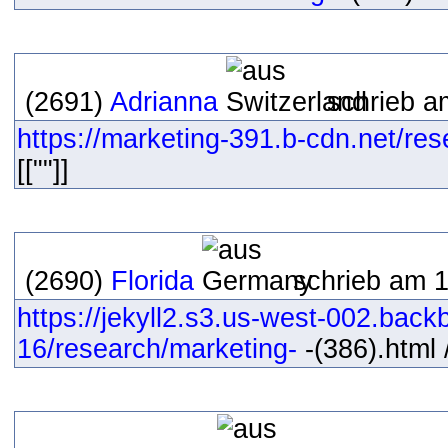
(2691)
Adrianna
schrieb a
https://marketing-391.b-cdn.net/res
[[""]]
(2690)
Florida
schrieb am 1
https://jekyll2.s3.us-west-002.bac
16/research/marketing-
-(386).html /