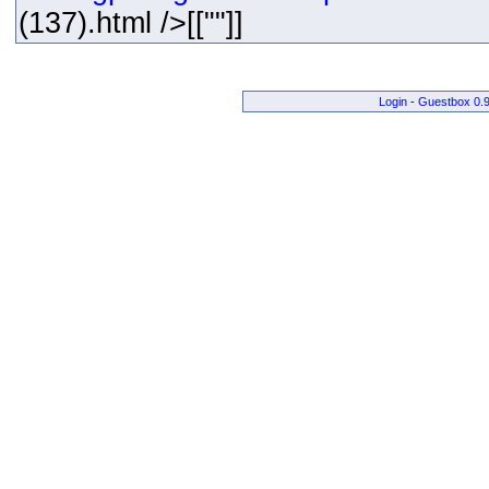
(137).html />[[""]]
Login
-
Guestbox 0.