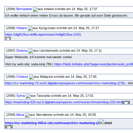
(2599)
Bernadette
schrieb am 14. May 25, 17:37
Ich wollte einfach einen netten Gruss da lassen. Bin gerade auf eure Seite gestossen.
(2598)
Helaine
schrieb am 14. May 25, 17:27
https://digi519sa.netlify.app/research/digi519sa-(242)
[[""]]
(2597)
Deanna
schrieb am 14. May 25, 17:11
Super Webseite, ich komme mal wieder vorbei.
Visit my web-site; satta king 786 (
https://Vads.in/index.php?page=user&action=pub_prof
(2596)
Chelsey
schrieb am 14. May 25, 17:05
https://cz-marketing-72.syd1.digitaloceanspaces.com/research/cz-marketing-(276).-
html
(2595)
Sylvia
schrieb am 14. May 25, 17:01
https://marketing-525.nyc3.digitaloceanspaces.com/research/marketing-(33).html
[[""]]
(2594)
Alena
schrieb am 14. May 25, 16:55
https://cz-marketing-045.b-cdn.net/research/cz-marketing-(2
.html
[[""]]