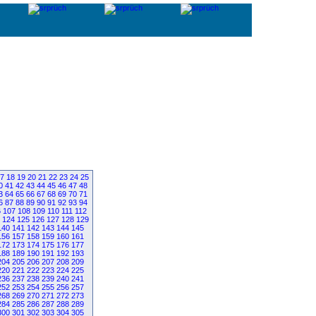
7
18
19
20
21
22
23
24
25
0
41
42
43
44
45
46
47
48
3
64
65
66
67
68
69
70
71
6
87
88
89
90
91
92
93
94
6
107
108
109
110
111
112
124
125
126
127
128
129
140
141
142
143
144
145
156
157
158
159
160
161
172
173
174
175
176
177
188
189
190
191
192
193
204
205
206
207
208
209
220
221
222
223
224
225
236
237
238
239
240
241
252
253
254
255
256
257
268
269
270
271
272
273
284
285
286
287
288
289
300
301
302
303
304
305