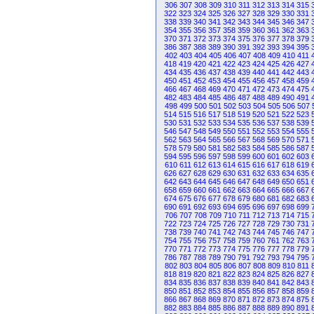
306
307
308
309
310
311
312
313
314
315
322
323
324
325
326
327
328
329
330
331
338
339
340
341
342
343
344
345
346
347
354
355
356
357
358
359
360
361
362
363
370
371
372
373
374
375
376
377
378
379
386
387
388
389
390
391
392
393
394
395
402
403
404
405
406
407
408
409
410
411
418
419
420
421
422
423
424
425
426
427
434
435
436
437
438
439
440
441
442
443
450
451
452
453
454
455
456
457
458
459
466
467
468
469
470
471
472
473
474
475
482
483
484
485
486
487
488
489
490
491
498
499
500
501
502
503
504
505
506
507
514
515
516
517
518
519
520
521
522
523
530
531
532
533
534
535
536
537
538
539
546
547
548
549
550
551
552
553
554
555
562
563
564
565
566
567
568
569
570
571
578
579
580
581
582
583
584
585
586
587
594
595
596
597
598
599
600
601
602
603
610
611
612
613
614
615
616
617
618
619
626
627
628
629
630
631
632
633
634
635
642
643
644
645
646
647
648
649
650
651
658
659
660
661
662
663
664
665
666
667
674
675
676
677
678
679
680
681
682
683
690
691
692
693
694
695
696
697
698
699
706
707
708
709
710
711
712
713
714
715
722
723
724
725
726
727
728
729
730
731
738
739
740
741
742
743
744
745
746
747
754
755
756
757
758
759
760
761
762
763
770
771
772
773
774
775
776
777
778
779
786
787
788
789
790
791
792
793
794
795
802
803
804
805
806
807
808
809
810
811
818
819
820
821
822
823
824
825
826
827
834
835
836
837
838
839
840
841
842
843
850
851
852
853
854
855
856
857
858
859
866
867
868
869
870
871
872
873
874
875
882
883
884
885
886
887
888
889
890
891