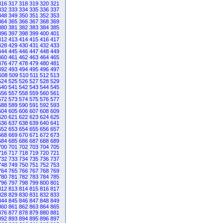
316
317
318
319
320
321
332
333
334
335
336
337
348
349
350
351
352
353
364
365
366
367
368
369
380
381
382
383
384
385
396
397
398
399
400
401
412
413
414
415
416
417
428
429
430
431
432
433
444
445
446
447
448
449
460
461
462
463
464
465
476
477
478
479
480
481
492
493
494
495
496
497
508
509
510
511
512
513
524
525
526
527
528
529
540
541
542
543
544
545
556
557
558
559
560
561
572
573
574
575
576
577
588
589
590
591
592
593
604
605
606
607
608
609
620
621
622
623
624
625
636
637
638
639
640
641
652
653
654
655
656
657
668
669
670
671
672
673
684
685
686
687
688
689
700
701
702
703
704
705
716
717
718
719
720
721
732
733
734
735
736
737
748
749
750
751
752
753
764
765
766
767
768
769
780
781
782
783
784
785
796
797
798
799
800
801
812
813
814
815
816
817
828
829
830
831
832
833
844
845
846
847
848
849
860
861
862
863
864
865
876
877
878
879
880
881
892
893
894
895
896
897