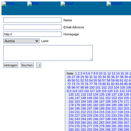
Name
Email-Adresse
Homepage
Land
Seite:
1
2
3
4
5
6
7
8
9
10
11
12
13
14
15
16
1
26
27
28
29
30
31
32
33
34
35
36
37
38
39
4
49
50
51
52
53
54
55
56
57
58
59
60
61
62
6
72
73
74
75
76
77
78
79
80
81
82
83
84
85
8
95
96
97
98
99
100
101
102
103
104
105
10
113
114
115
116
117
118
119
120
121
122
123
130
131
132
133
134
135
136
137
138
139
146
147
148
149
150
151
152
153
154
155
162
163
164
165
166
167
168
169
170
171
178
179
180
181
182
183
184
185
186
187
194
195
196
197
198
199
200
201
202
203
210
211
212
213
214
215
216
217
218
219
226
227
228
229
230
231
232
233
234
235
242
243
244
245
246
247
248
249
250
251
258
259
260
261
262
263
264
265
266
267
274
275
276
277
278
279
280
281
282
283
290
291
292
293
294
295
296
297
298
299