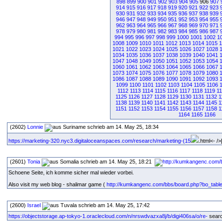
898
899
900
901
902
903
904
905
906
907
914
915
916
917
918
919
920
921
922
923
930
931
932
933
934
935
936
937
938
939
946
947
948
949
950
951
952
953
954
955
962
963
964
965
966
967
968
969
970
971
978
979
980
981
982
983
984
985
986
987
994
995
996
997
998
999
1000
1001
1002
1
1008
1009
1010
1011
1012
1013
1014
1015
1
1021
1022
1023
1024
1025
1026
1027
1028
1034
1035
1036
1037
1038
1039
1040
1041
1047
1048
1049
1050
1051
1052
1053
1054
1060
1061
1062
1063
1064
1065
1066
1067
1073
1074
1075
1076
1077
1078
1079
1080
1086
1087
1088
1089
1090
1091
1092
1093
1099
1100
1101
1102
1103
1104
1105
1106
1112
1113
1114
1115
1116
1117
1118
1119
1
1125
1126
1127
1128
1129
1130
1131
1132
1
1138
1139
1140
1141
1142
1143
1144
1145
1
1151
1152
1153
1154
1155
1156
1157
1158
1
1164
1165
1166
(2602)
Lonnie
schrieb am 14. May 25, 18:34
https://marketing-320.nyc3.digitaloceanspaces.com/research/marketing-(15
.html<- />[
(2601)
Tonia
schrieb am 14. May 25, 18:21
Schoene Seite, ich komme sicher mal wieder vorbei.
Also visit my web blog - shalimar game (
http://kumkangenc.com/bbs/board.php?bo_tabl
(2600)
Israel
schrieb am 14. May 25, 17:42
https://objectstorage.ap-tokyo-1.oraclecloud.com/n/nrswdvazxa8j/b/digi406sa/o/re-
search