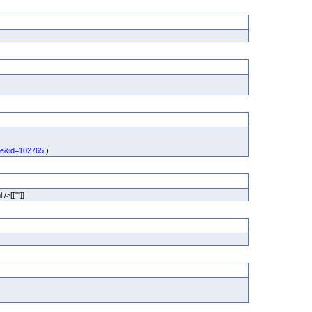
ile&id=102765
)
 />[[""]]