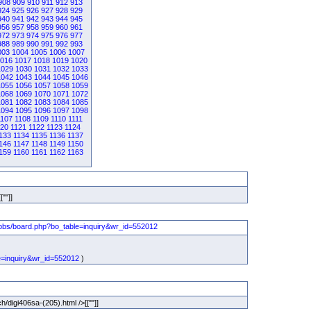
908
909
910
911
912
913
924
925
926
927
928
929
940
941
942
943
944
945
956
957
958
959
960
961
972
973
974
975
976
977
988
989
990
991
992
993
003
1004
1005
1006
1007
016
1017
1018
1019
1020
1029
1030
1031
1032
1033
1042
1043
1044
1045
1046
1055
1056
1057
1058
1059
1068
1069
1070
1071
1072
1081
1082
1083
1084
1085
1094
1095
1096
1097
1098
1107
1108
1109
1110
1111
120
1121
1122
1123
1124
133
1134
1135
1136
1137
146
1147
1148
1149
1150
159
1160
1161
1162
1163
[""]]
e=inquiry&wr_id=552012
)
/digi406sa-(205).html />[[""]]